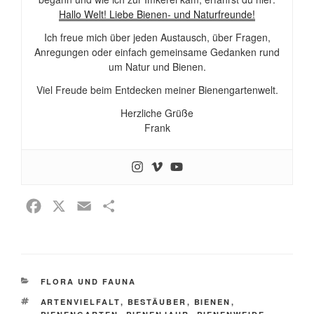
Hallo Welt! Liebe Bienen- und Naturfreunde!
Ich freue mich über jeden Austausch, über Fragen,
Anregungen oder einfach gemeinsame Gedanken rund
um Natur und Bienen.
Viel Freude beim Entdecken meiner Bienengartenwelt.
Herzliche Grüße
Frank
F
X
E
T
a
m
e
c
a
i
e
i
l
KATEGORIEN
FLORA UND FAUNA
b
l
e
SCHLAGWÖRTER
o
n
ARTENVIELFALT
,
BESTÄUBER
,
BIENEN
,