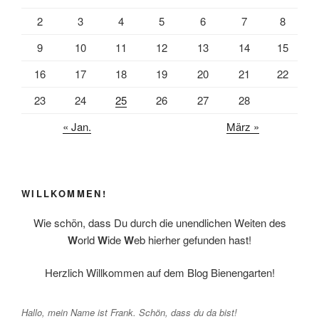
2
3
4
5
6
7
8
9
10
11
12
13
14
15
16
17
18
19
20
21
22
23
24
25
26
27
28
« Jan.
März »
WILLKOMMEN!
Wie schön, dass Du durch die unendlichen Weiten des
W
orld
W
ide
W
eb hierher gefunden hast!
Herzlich Willkommen auf dem Blog Bienengarten!
Hallo, mein Name ist Frank. Schön, dass du da bist!