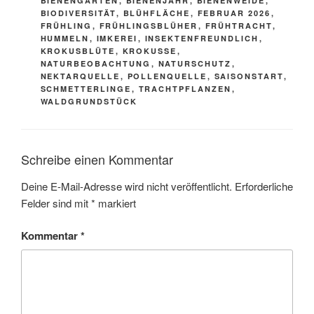
BIENENGARTEN
,
BIENENJAHR
,
BIENENWEIDE
,
o
BIODIVERSITÄT
,
BLÜHFLÄCHE
,
FEBRUAR 2026
,
FRÜHLING
,
FRÜHLINGSBLÜHER
,
FRÜHTRACHT
,
k
HUMMELN
,
IMKEREI
,
INSEKTENFREUNDLICH
,
KROKUSBLÜTE
,
KROKUSSE
,
NATURBEOBACHTUNG
,
NATURSCHUTZ
,
NEKTARQUELLE
,
POLLENQUELLE
,
SAISONSTART
,
SCHMETTERLINGE
,
TRACHTPFLANZEN
,
WALDGRUNDSTÜCK
Schreibe einen Kommentar
Deine E-Mail-Adresse wird nicht veröffentlicht.
Erforderliche
Felder sind mit
*
markiert
Kommentar
*