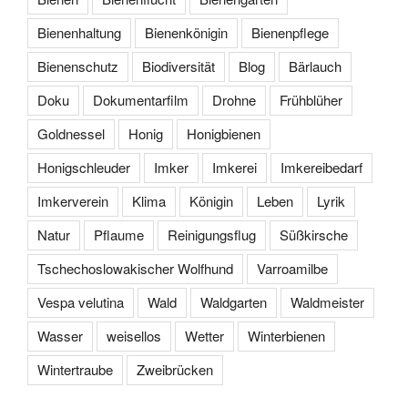
Bienenhaltung
Bienenkönigin
Bienenpflege
Bienenschutz
Biodiversität
Blog
Bärlauch
Doku
Dokumentarfilm
Drohne
Frühblüher
Goldnessel
Honig
Honigbienen
Honigschleuder
Imker
Imkerei
Imkereibedarf
Imkerverein
Klima
Königin
Leben
Lyrik
Natur
Pflaume
Reinigungsflug
Süßkirsche
Tschechoslowakischer Wolfhund
Varroamilbe
Vespa velutina
Wald
Waldgarten
Waldmeister
Wasser
weisellos
Wetter
Winterbienen
Wintertraube
Zweibrücken