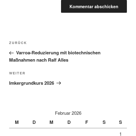
A
l
t
Beitragsnavigation
Vorheriger
ZURÜCK
e
Beitrag
r
Varroa-Reduzierung mit biotechnischen
n
Maßnahmen nach Ralf Alles
a
Nächster
WEITER
t
Beitrag
i
Imkergrundkurs 2026
v
e
:
Februar 2026
M
D
M
D
F
S
S
1