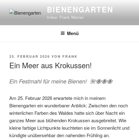
Zum
BIENENGARTEN
Inhalt
Imker: Frank Werner
springen
Menü
VERÖFFENTLICHT
25. FEBRUAR 2026
VON
FRANK
AM
Ein Meer aus Krokussen!
Ein Festmahl für meine Bienen! 🌺🐝🐝🐝
Am 25. Februar 2026 erwartete mich in meinem
Bienengarten ein wunderbarer Anblick: Zwischen den noch
winterlichen Farben des Waldes hatte sich über Nacht ein
ganzes Meer aus blühenden Krokussen ausgebreitet. Wie
kleine farbige Lichtpunkte leuchteten sie im Sonnenlicht und
kündigte unübersehbar den nahenden Frühling an.