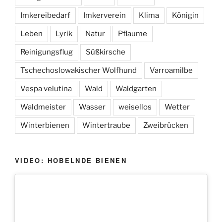
Imkereibedarf
Imkerverein
Klima
Königin
Leben
Lyrik
Natur
Pflaume
Reinigungsflug
Süßkirsche
Tschechoslowakischer Wolfhund
Varroamilbe
Vespa velutina
Wald
Waldgarten
Waldmeister
Wasser
weisellos
Wetter
Winterbienen
Wintertraube
Zweibrücken
VIDEO: HOBELNDE BIENEN