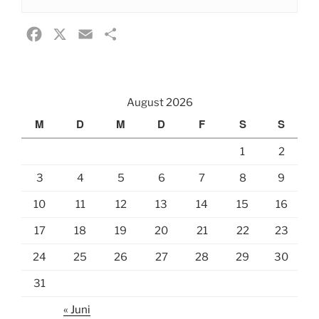
F
X
E
T
a
m
e
c
a
i
e
i
l
August 2026
b
l
e
M
D
M
D
F
S
S
o
n
1
2
o
k
3
4
5
6
7
8
9
10
11
12
13
14
15
16
17
18
19
20
21
22
23
24
25
26
27
28
29
30
31
« Juni