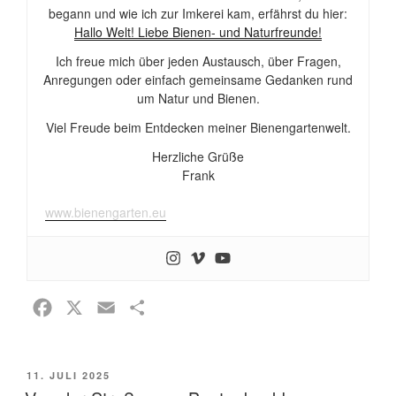
begann und wie ich zur Imkerei kam, erfährst du hier:
Hallo Welt! Liebe Bienen- und Naturfreunde!
Ich freue mich über jeden Austausch, über Fragen,
Anregungen oder einfach gemeinsame Gedanken rund
um Natur und Bienen.
Viel Freude beim Entdecken meiner Bienengartenwelt.
Herzliche Grüße
Frank
www.bienengarten.eu
F
X
E
T
a
m
e
c
a
i
VERÖFFENTLICHT
11. JULI 2025
e
i
l
AM