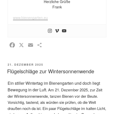
Herzliche Grüße
Frank
www.bienengarten.eu
F
X
E
T
a
m
e
c
a
i
VERÖFFENTLICHT
21. DEZEMBER 2025
e
i
l
AM
Flügelschläge zur Wintersonnenwende
b
l
e
o
n
Ein stiller Wintertag im Bienengarten und doch liegt
o
Bewegung in der Luft.
Am 21. Dezember 2025, zur Zeit
k
der Wintersonnenwende, tanzen Bienen vor der Beute.
Vorsichtig, tastend, als würden sie prüfen, ob die Welt
draußen noch da ist. Ein paar Flügelschläge im kalten Licht,