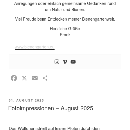
Anregungen oder einfach gemeinsame Gedanken rund
um Natur und Bienen.
Viel Freude beim Entdecken meiner Bienengartenwelt.
Herzliche Grüße
Frank
www.bienengarten.eu
F
X
E
T
a
m
e
c
a
i
VERÖFFENTLICHT
31. AUGUST 2025
e
i
l
AM
Fotoimpressionen – August 2025
b
l
e
o
n
o
Das Wölfchen streift auf leisen Pfoten durch den