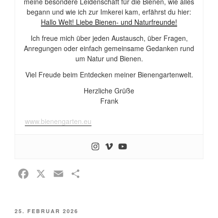
meine besondere Leidenschaft für die Bienen, wie alles
begann und wie ich zur Imkerei kam, erfährst du hier:
Hallo Welt! Liebe Bienen- und Naturfreunde!
Ich freue mich über jeden Austausch, über Fragen,
Anregungen oder einfach gemeinsame Gedanken rund
um Natur und Bienen.
Viel Freude beim Entdecken meiner Bienengartenwelt.
Herzliche Grüße
Frank
www.bienengarten.eu
F
X
E
T
a
m
e
c
a
i
VERÖFFENTLICHT
25. FEBRUAR 2026
e
i
l