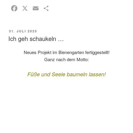
F
X
E
T
a
m
e
c
a
i
VERÖFFENTLICHT
31. JULI 2025
e
i
l
AM
Ich geh schaukeln …
b
l
e
o
n
Neues Projekt im Bienengarten fertiggestellt!
o
Ganz nach dem Motto:
k
Füße und Seele baumeln lassen!