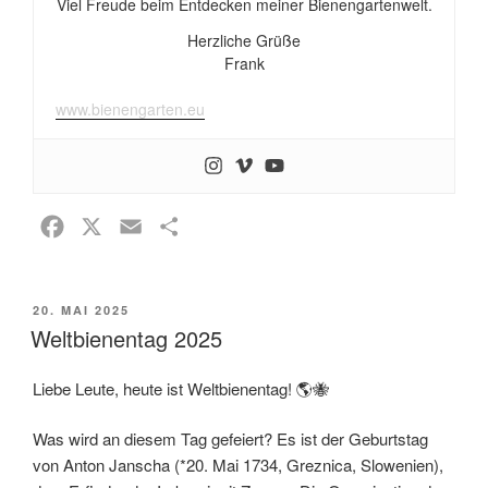
Viel Freude beim Entdecken meiner Bienengartenwelt.
Herzliche Grüße
Frank
www.bienengarten.eu
F
X
E
T
a
m
e
c
a
i
VERÖFFENTLICHT
20. MAI 2025
e
i
l
AM
Weltbienentag 2025
b
l
e
o
n
Liebe Leute, heute ist Weltbienentag! 🌎🐝
o
k
Was wird an diesem Tag gefeiert? Es ist der Geburtstag
von Anton Janscha (*20. Mai 1734, Greznica, Slowenien),