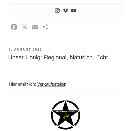
F
X
E
T
a
m
e
c
a
i
VERÖFFENTLICHT
6. AUGUST 2025
e
i
l
AM
Unser Honig: Regional, Natürlich, Echt
b
l
e
o
n
o
k
Hier erhältlich:
Verkaufsstellen