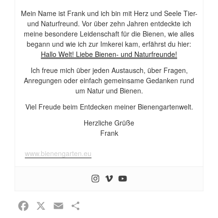
Mein Name ist Frank und ich bin mit Herz und Seele Tier-
und Naturfreund. Vor über zehn Jahren entdeckte ich
meine besondere Leidenschaft für die Bienen, wie alles
begann und wie ich zur Imkerei kam, erfährst du hier:
Hallo Welt! Liebe Bienen- und Naturfreunde!
Ich freue mich über jeden Austausch, über Fragen,
Anregungen oder einfach gemeinsame Gedanken rund
um Natur und Bienen.
Viel Freude beim Entdecken meiner Bienengartenwelt.
Herzliche Grüße
Frank
www.bienengarten.eu
F
X
E
T