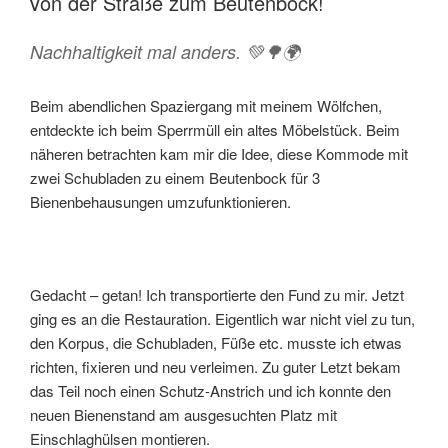
Von der Straße zum Beutenbock!
b
l
e
o
n
Nachhaltigkeit mal anders. 💚🌳🌍
o
k
Beim abendlichen Spaziergang mit meinem Wölfchen,
entdeckte ich beim Sperrmüll ein altes Möbelstück. Beim
näheren betrachten kam mir die Idee, diese Kommode mit
zwei Schubladen zu einem Beutenbock für 3
Bienenbehausungen umzufunktionieren.
Gedacht – getan! Ich transportierte den Fund zu mir. Jetzt
ging es an die Restauration. Eigentlich war nicht viel zu tun,
den Korpus, die Schubladen, Füße etc. musste ich etwas
richten, fixieren und neu verleimen. Zu guter Letzt bekam
das Teil noch einen Schutz-Anstrich und ich konnte den
neuen Bienenstand am ausgesuchten Platz mit
Einschlaghülsen montieren.