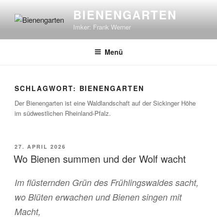
Zum
BIENENGARTEN
Inhalt
Imker: Frank Werner
springen
Menü
SCHLAGWORT:
BIENENGARTEN
Der Bienengarten ist eine Waldlandschaft auf der Sickinger Höhe
im südwestlichen Rheinland-Pfalz.
VERÖFFENTLICHT
27. APRIL 2026
AM
Wo Bienen summen und der Wolf wacht
Im flüsternden Grün des Frühlingswaldes sacht,
wo Blüten erwachen und Bienen singen mit
Macht,