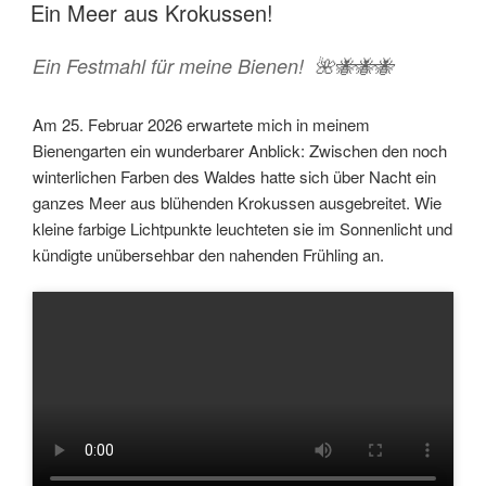
AM
Ein Meer aus Krokussen!
b
l
e
o
n
Ein Festmahl für meine Bienen! 🌺🐝🐝🐝
o
k
Am 25. Februar 2026 erwartete mich in meinem
Bienengarten ein wunderbarer Anblick: Zwischen den noch
winterlichen Farben des Waldes hatte sich über Nacht ein
ganzes Meer aus blühenden Krokussen ausgebreitet. Wie
kleine farbige Lichtpunkte leuchteten sie im Sonnenlicht und
kündigte unübersehbar den nahenden Frühling an.