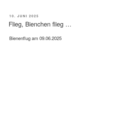
a
m
e
c
a
i
VERÖFFENTLICHT
10. JUNI 2025
e
i
l
AM
Flieg, Bienchen flieg …
b
l
e
o
n
Bienenflug am 09.06.2025
o
k