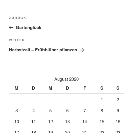
l
t
Beitragsnavigation
Vorheriger
ZURÜCK
e
Beitrag
r
Gartenglück
n
Nächster
WEITER
a
Beitrag
t
Herbstzeit – Frühblüher pflanzen
i
v
e
:
August 2020
M
D
M
D
F
S
S
1
2
3
4
5
6
7
8
9
10
11
12
13
14
15
16
17
18
19
20
21
22
23