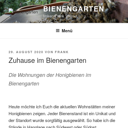
Zum
BIENENGARTEN
Inhalt
Imker: Frank Werner
springen
Menü
VERÖFFENTLICHT
29. AUGUST 2020
VON
FRANK
AM
Zuhause im Bienengarten
Die Wohnungen der Honigbienen im
Bienengarten
Heute möchte ich Euch die aktuellen Wohnstätten meiner
Honigbienen zeigen. Jeder Bienenstand ist ein Unikat und
der Standort wurde sorgfältig ausgewählt. So habe ich die
Stände in Hanglage nach Südwest oder Südost