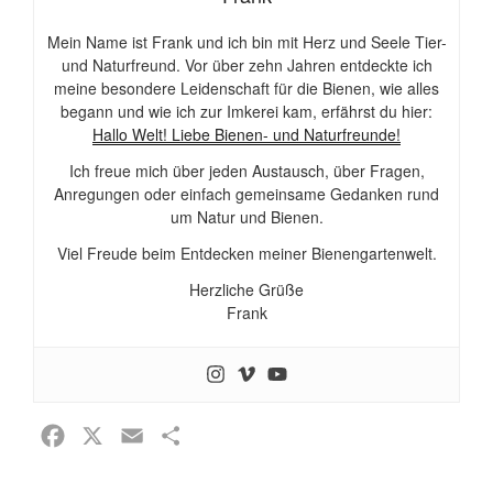
Mein Name ist Frank und ich bin mit Herz und Seele Tier-
und Naturfreund. Vor über zehn Jahren entdeckte ich
meine besondere Leidenschaft für die Bienen, wie alles
begann und wie ich zur Imkerei kam, erfährst du hier:
Hallo Welt! Liebe Bienen- und Naturfreunde!
Ich freue mich über jeden Austausch, über Fragen,
Anregungen oder einfach gemeinsame Gedanken rund
um Natur und Bienen.
Viel Freude beim Entdecken meiner Bienengartenwelt.
Herzliche Grüße
Frank
F
X
E
T
a
m
e