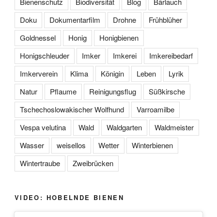
Bienenschutz
Biodiversität
Blog
Bärlauch
Doku
Dokumentarfilm
Drohne
Frühblüher
Goldnessel
Honig
Honigbienen
Honigschleuder
Imker
Imkerei
Imkereibedarf
Imkerverein
Klima
Königin
Leben
Lyrik
Natur
Pflaume
Reinigungsflug
Süßkirsche
Tschechoslowakischer Wolfhund
Varroamilbe
Vespa velutina
Wald
Waldgarten
Waldmeister
Wasser
weisellos
Wetter
Winterbienen
Wintertraube
Zweibrücken
VIDEO: HOBELNDE BIENEN