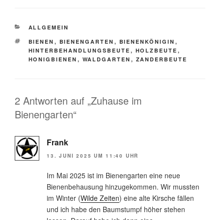
c
a
i
e
i
l
KATEGORIEN
ALLGEMEIN
b
l
e
SCHLAGWÖRTER
o
n
BIENEN
,
BIENENGARTEN
,
BIENENKÖNIGIN
,
HINTERBEHANDLUNGSBEUTE
,
HOLZBEUTE
,
o
HONIGBIENEN
,
WALDGARTEN
,
ZANDERBEUTE
k
2 Antworten auf „Zuhause im
Bienengarten“
Frank
13. JUNI 2025 UM 11:40 UHR
Im Mai 2025 ist im Bienengarten eine neue
Bienenbehausung hinzugekommen. Wir mussten
im Winter (
Wilde Zeiten
) eine alte Kirsche fällen
und ich habe den Baumstumpf höher stehen