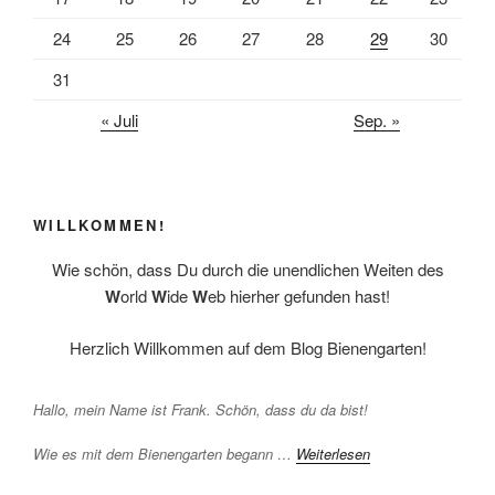
24
25
26
27
28
29
30
31
« Juli
Sep. »
WILLKOMMEN!
Wie schön, dass Du durch die unendlichen Weiten des
W
orld
W
ide
W
eb hierher gefunden hast!
Herzlich Willkommen auf dem Blog Bienengarten!
Hallo, mein Name ist Frank. Schön, dass du da bist!
Wie es mit dem Bienengarten begann …
Weiterlesen