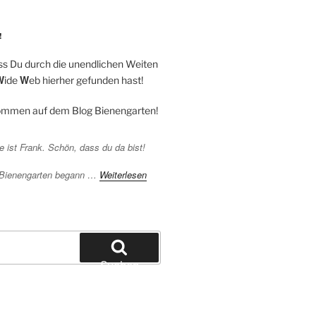
!
ss Du durch die unendlichen Weiten
W
W
ide
eb hierher gefunden hast!
kommen auf dem Blog Bienengarten!
 ist Frank. Schön, dass du da bist!
 Bienengarten begann …
Weiterlesen
Suchen