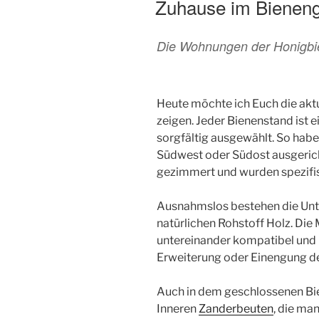
Zuhause im Bieneng
o
n
o
Die Wohnungen der Honigbi
k
Heute möchte ich Euch die ak
zeigen. Jeder Bienenstand ist 
sorgfältig ausgewählt. So habe
Südwest oder Südost ausgericht
gezimmert und wurden spezifis
Ausnahmslos bestehen die Unt
natürlichen Rohstoff Holz. Di
untereinander kompatibel und b
Erweiterung oder Einengung d
Auch in dem geschlossenen Bien
Inneren
Zanderbeuten
, die ma