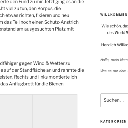
erte den Fund zu mir. Jetzt ging es an die
ht viel zu tun, den Korpus, die
WILLKOMMEN
h etwas richten, fixieren und neu
m das Teil noch einen Schutz-Anstrich
Wie schön, da
enstand am ausgesuchten Platz mit
W
des
orld
Herzlich Will
Hallo, mein Name
dfähiger gegen Wind & Wetter zu
 auf der Standfläche an und rahmte die
Wie es mit dem
sten. Rechts und links montierte ich
das Anflugbrett für die Bienen.
Suchen
nach:
KATEGORIEN