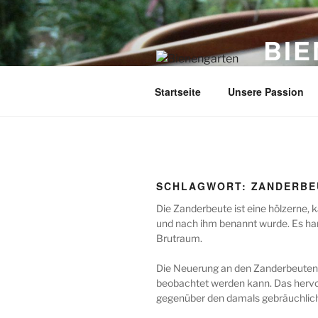
Zum
Inhalt
BI
springen
Imker: Fr
Startseite
Unsere Passion
SCHLAGWORT:
ZANDERBE
Die Zanderbeute ist eine hölzerne
und nach ihm benannt wurde. Es han
Brutraum.
Die Neuerung an den Zanderbeuten 
beobachtet werden kann. Das hervo
gegenüber den damals gebräuchlic