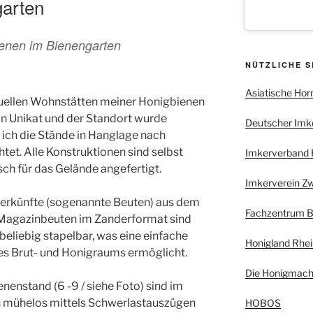
arten
enen im Bienengarten
NÜTZLICHE S
Asiatische Hor
tuellen Wohnstätten meiner Honigbienen
ein Unikat und der Standort wurde
Deutscher Imker
 ich die Stände in Hanglage nach
et. Alle Konstruktionen sind selbst
Imkerverband R
ch für das Gelände angefertigt.
Imkerverein Z
erkünfte (sogenannte Beuten) aus dem
Fachzentrum B
e Magazinbeuten im Zanderformat sind
eliebig stapelbar, was eine einfache
Honigland Rhei
es Brut- und Honigraums ermöglicht.
Die Honigmach
enstand (6 -9 / siehe Foto) sind im
n mühelos mittels Schwerlastauszügen
HOBOS