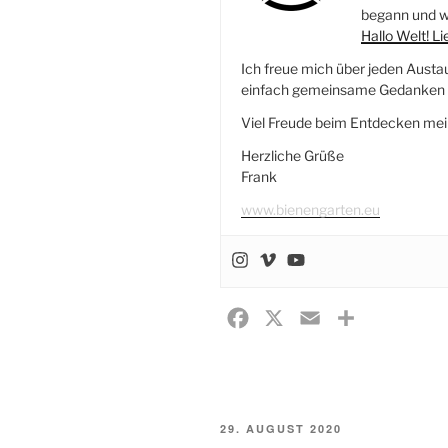
begann und wi
Hallo Welt! L
Ich freue mich über jeden Austa
einfach gemeinsame Gedanken r
Viel Freude beim Entdecken mei
Herzliche Grüße
Frank
www.bienengarten.eu
F
X
E
T
a
m
e
c
a
i
e
i
l
VERÖFFENTLICHT
b
l
e
29. AUGUST 2020
AM