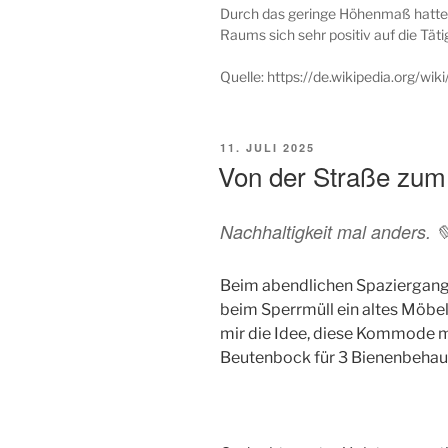
Durch das geringe Höhenmaß hatte Z
Raums sich sehr positiv auf die Tät
Quelle: https://de.wikipedia.org/wi
VERÖFFENTLICHT
11. JULI 2025
AM
Von der Straße zum
Nachhaltigkeit mal anders. 
Beim abendlichen Spaziergang
beim Sperrmüll ein altes Möbe
mir die Idee, diese Kommode m
Beutenbock für 3 Bienenbehau