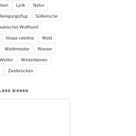
eben
Lyrik
Natur
Reinigungsflug
Süßkirsche
wakischer Wolfhund
Vespa velutina
Wald
Waldmeister
Wasser
Wetter
Winterbienen
Zweibrücken
LNDE BIENEN