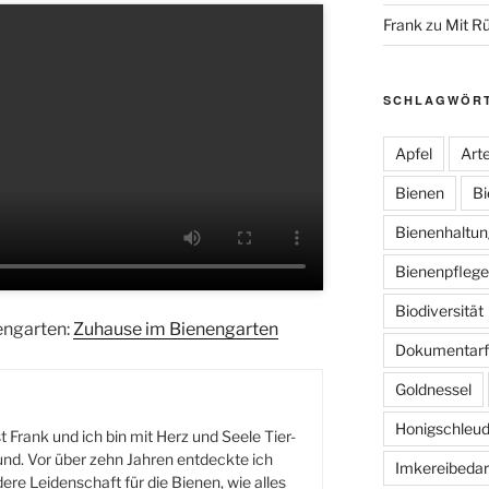
Frank
zu
Mit R
SCHLAGWÖR
Apfel
Arte
Bienen
Bi
Bienenhaltun
Bienenpflege
Biodiversität
engarten:
Zuhause im Bienengarten
Dokumentarf
Goldnessel
Honigschleud
 Frank und ich bin mit Herz und Seele Tier-
nd. Vor über zehn Jahren entdeckte ich
Imkereibedar
re Leidenschaft für die Bienen, wie alles