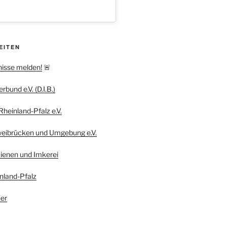
EITEN
nisse melden!
🚨
bund e.V. (D.I.B.)
heinland-Pfalz e.V.
weibrücken und Umgebung e.V.
ienen und Imkerei
nland-Pfalz
er