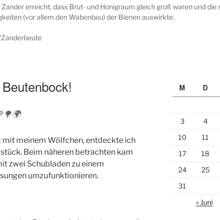
ander erreicht, dass Brut- und Honigraum gleich groß waren und die
igkeiten (vor allem den Wabenbau) der Bienen auswirkte.
ki/Zanderbeute
 Beutenbock!
M
D
💚🌳🌍
3
4
10
11
 mit meinem Wölfchen, entdeckte ich
lstück. Beim näheren betrachten kam
17
18
it zwei Schubladen zu einem
24
25
sungen umzufunktionieren.
31
« Juni