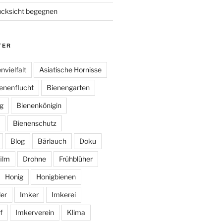
ücksicht begegnen
TER
nvielfalt
Asiatische Hornisse
enenflucht
Bienengarten
g
Bienenkönigin
Bienenschutz
Blog
Bärlauch
Doku
ilm
Drohne
Frühblüher
Honig
Honigbienen
er
Imker
Imkerei
f
Imkerverein
Klima