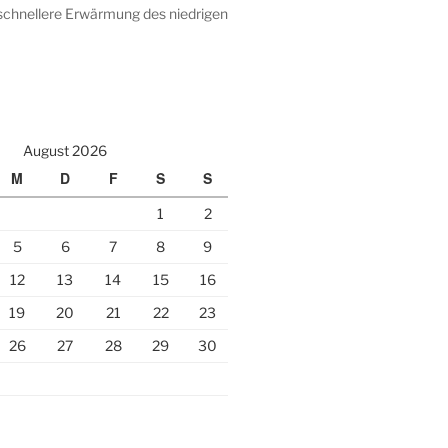
 schnellere Erwärmung des niedrigen
August 2026
M
D
F
S
S
1
2
5
6
7
8
9
12
13
14
15
16
19
20
21
22
23
26
27
28
29
30