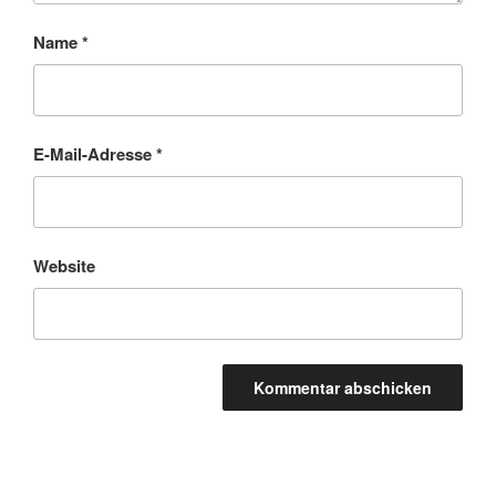
Name
*
E-Mail-Adresse
*
Website
A
l