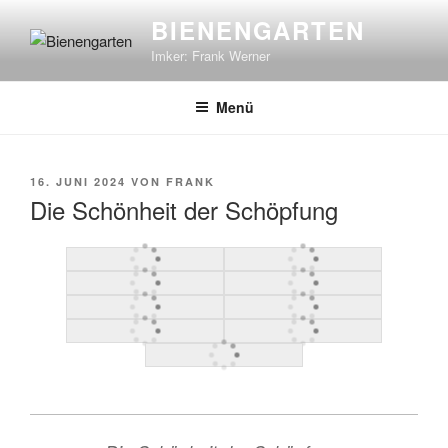
Zum
BIENENGARTEN
Inhalt
Imker: Frank Werner
springen
Menü
VERÖFFENTLICHT
16. JUNI 2024
VON
FRANK
AM
Die Schönheit der Schöpfung