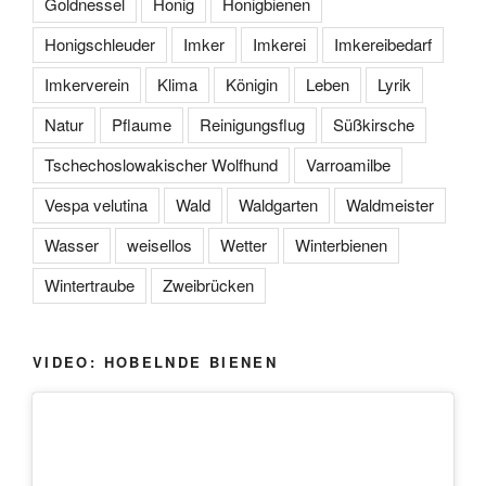
Goldnessel
Honig
Honigbienen
Honigschleuder
Imker
Imkerei
Imkereibedarf
Imkerverein
Klima
Königin
Leben
Lyrik
Natur
Pflaume
Reinigungsflug
Süßkirsche
Tschechoslowakischer Wolfhund
Varroamilbe
Vespa velutina
Wald
Waldgarten
Waldmeister
Wasser
weisellos
Wetter
Winterbienen
Wintertraube
Zweibrücken
VIDEO: HOBELNDE BIENEN