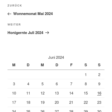
t
Beitragsnavigation
Vorheriger
ZURÜCK
e
Beitrag
r
Wonnemonat Mai 2024
n
Nächster
WEITER
a
Beitrag
t
Honigernte Juli 2024
i
v
e
:
Juni 2024
M
D
M
D
F
S
S
1
2
3
4
5
6
7
8
9
10
11
12
13
14
15
16
17
18
19
20
21
22
23
24
25
26
27
28
29
30