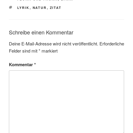
b
l
e
SCHLAGWÖRTER
o
n
LYRIK
,
NATUR
,
ZITAT
o
k
Schreibe einen Kommentar
Deine E-Mail-Adresse wird nicht veröffentlicht.
Erforderliche
Felder sind mit
*
markiert
Kommentar
*