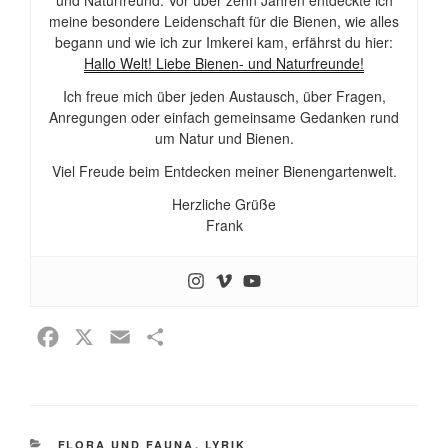
und Naturfreund. Vor über zehn Jahren entdeckte ich
meine besondere Leidenschaft für die Bienen, wie alles
begann und wie ich zur Imkerei kam, erfährst du hier:
Hallo Welt! Liebe Bienen- und Naturfreunde!
Ich freue mich über jeden Austausch, über Fragen,
Anregungen oder einfach gemeinsame Gedanken rund
um Natur und Bienen.
Viel Freude beim Entdecken meiner Bienengartenwelt.
Herzliche Grüße
Frank
F
X
E
T
a
m
e
c
a
i
e
i
l
KATEGORIEN
FLORA UND FAUNA
,
LYRIK