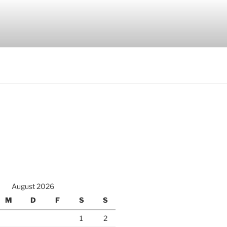
August 2026
M
D
F
S
S
1
2