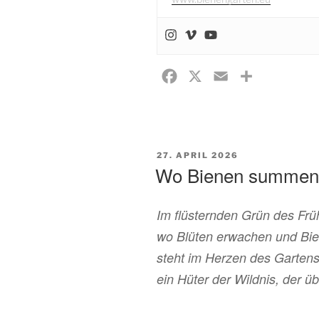
F
X
E
T
a
m
e
c
a
i
e
i
l
b
l
e
VERÖFFENTLICHT
27. APRIL 2026
AM
Wo Bienen summen 
o
n
o
Im flüsternden Grün des Frü
k
wo Blüten erwachen und Bie
steht im Herzen des Gartens 
ein Hüter der Wildnis, der ü