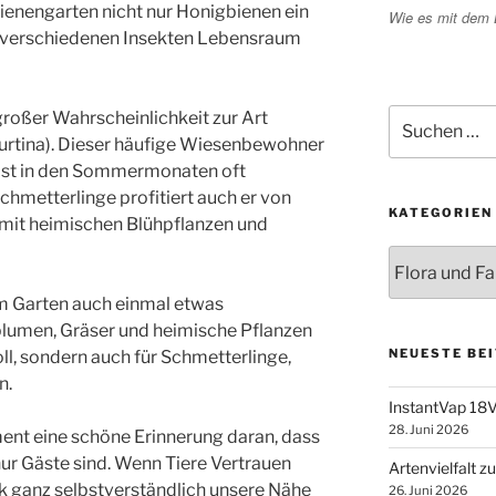
Bienengarten nicht nur Honigbienen ein
Wie es mit dem
n verschiedenen Insekten Lebensraum
Suchen
großer Wahrscheinlichkeit zur Art
nach:
urtina). Dieser häufige Wiesenbewohner
d ist in den Sommermonaten oft
chmetterlinge profitiert auch er von
KATEGORIEN
t mit heimischen Blühpflanzen und
Kategorien
im Garten auch einmal etwas
lumen, Gräser und heimische Pflanzen
NEUESTE BE
oll, sondern auch für Schmetterlinge,
n.
InstantVap 18V
28. Juni 2026
ent eine schöne Erinnerung daran, dass
nur Gäste sind. Wenn Tiere Vertrauen
Artenvielfalt 
k ganz selbstverständlich unsere Nähe
26. Juni 2026