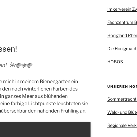
Imkerverein Z
Fachzentrum B
Honigland Rhei
ssen!
Die Honigmach
HOBOS
nen! 🌺🐝🐝🐝
e mich in meinem Bienengarten ein
UNSEREN HO
 den noch winterlichen Farben des
ein ganzes Meer aus blühenden
Sommertracht
eine farbige Lichtpunkte leuchteten sie
nübersehbar den nahenden Frühling an.
Wald- und Blüt
Regionale Verk