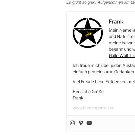
Es grünt so grün. Aufgenommen am 26.
Frank
Mein Name ist
und Naturfreu
meine besonde
begann und wi
Hallo Welt! L
Ich freue mich über jeden Austa
einfach gemeinsame Gedanken r
Viel Freude beim Entdecken mei
Herzliche Grüße
Frank
www.bienengarten.eu