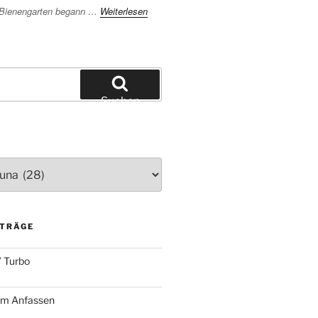
 Bienengarten begann …
Weiterlesen
Suchen
ITRÄGE
 Turbo
zum Anfassen