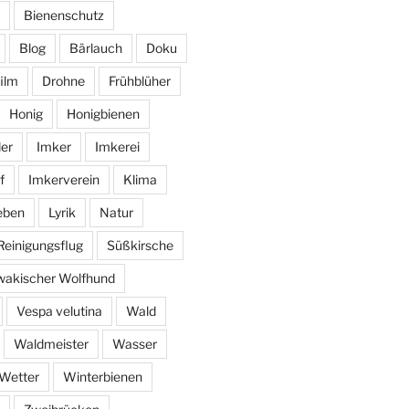
Bienenschutz
Blog
Bärlauch
Doku
ilm
Drohne
Frühblüher
Honig
Honigbienen
er
Imker
Imkerei
f
Imkerverein
Klima
eben
Lyrik
Natur
Reinigungsflug
Süßkirsche
wakischer Wolfhund
Vespa velutina
Wald
Waldmeister
Wasser
Wetter
Winterbienen