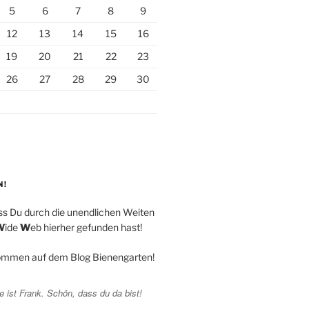
5
6
7
8
9
12
13
14
15
16
19
20
21
22
23
26
27
28
29
30
N!
ss Du durch die unendlichen Weiten
W
ide
W
eb hierher gefunden hast!
kommen auf dem Blog Bienengarten!
 ist Frank. Schön, dass du da bist!