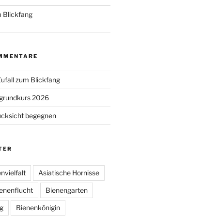
 Blickfang
MMENTARE
ufall zum Blickfang
grundkurs 2026
ücksicht begegnen
TER
nvielfalt
Asiatische Hornisse
enenflucht
Bienengarten
g
Bienenkönigin