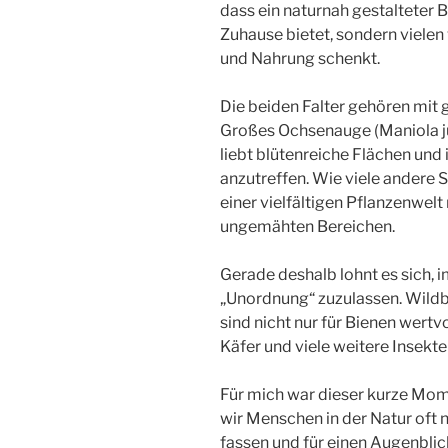
dass ein naturnah gestalteter 
Zuhause bietet, sondern viele
und Nahrung schenkt.
Die beiden Falter gehören mit 
Großes Ochsenauge (Maniola j
liebt blütenreiche Flächen un
anzutreffen. Wie viele andere S
einer vielfältigen Pflanzenwel
ungemähten Bereichen.
Gerade deshalb lohnt es sich, 
„Unordnung“ zuzulassen. Wildb
sind nicht nur für Bienen wertv
Käfer und viele weitere Insekte
Für mich war dieser kurze Mom
wir Menschen in der Natur oft 
fassen und für einen Augenblic