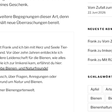
leines Geschenk.
Vom Zufall zum
22. Juni 2026
 weitere Begegnungen dieser Art, denn
hält neue Überraschungen bereit.
NEUESTE KO
Frank
zu
Vom Z
 Frank und ich bin mit Herz und Seele Tier-
Frank
zu
Imker
nd. Vor über zehn Jahren entdeckte ich
re Leidenschaft für die Bienen, wie alles
Frank
zu
Mit R
e ich zur Imkerei kam, erfährst du hier:
iebe Bienen- und Naturfreunde!
usch, über Fragen, Anregungen oder
SCHLAGWÖR
und um Natur und Bienen.
Apfel
Arte
ner Bienengartenwelt.
Bienen
Bi
Bienenhaltun