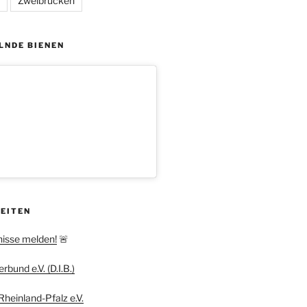
Zweibrücken
LNDE BIENEN
SEITEN
nisse melden!
🚨
bund e.V. (D.I.B.)
heinland-Pfalz e.V.