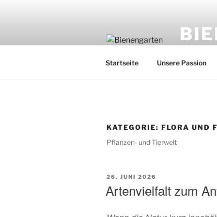
Zum
Inhalt
BI
springen
Imker: Fr
Startseite
Unsere Passion
KATEGORIE:
FLORA UND 
Pflanzen- und Tierwelt
VERÖFFENTLICHT
26. JUNI 2026
AM
Artenvielfalt zum A