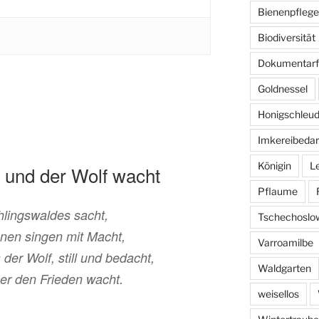
Bienenpflege
Biodiversität
Dokumentarf
Goldnessel
Honigschleud
Imkereibedar
Königin
L
und der Wolf wacht
Pflaume
hlingswaldes sacht,
Tschechoslo
nen singen mit Macht,
Varroamilbe
der Wolf, still und bedacht,
Waldgarten
ber den Frieden wacht.
weisellos