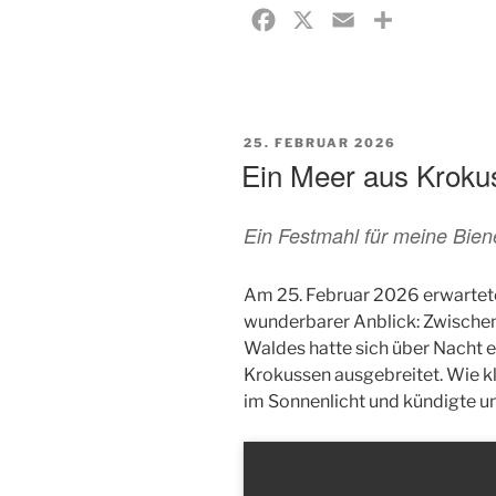
F
X
E
T
a
m
e
c
a
i
e
i
l
b
l
e
VERÖFFENTLICHT
25. FEBRUAR 2026
AM
Ein Meer aus Kroku
o
n
o
Ein Festmahl für meine Bie
k
Am 25. Februar 2026 erwartet
wunderbarer Anblick: Zwischen
Waldes hatte sich über Nacht 
Krokussen ausgebreitet. Wie kl
im Sonnenlicht und kündigte u