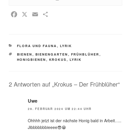
F
X
E
T
a
m
e
c
a
i
e
i
l
KATEGORIEN
FLORA UND FAUNA
b
l
e
,
LYRIK
SCHLAGWÖRTER
o
n
BIENEN
,
BIENENGARTEN
,
FRÜHBLÜHER
,
HONIGBIENEN
,
KROKUS
,
LYRIK
o
k
2 Antworten auf „Krokus – Der Frühblüher“
Uwe
29. FEBRUAR 2024 UM 22:44 UHR
Ohhhh jetzt ist der nächste Honig bald in Arbeit…..
Jibbbbbbbieeee😎😁