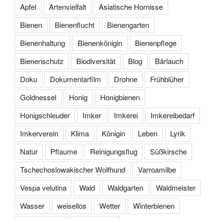
Apfel
Artenvielfalt
Asiatische Hornisse
Bienen
Bienenflucht
Bienengarten
Bienenhaltung
Bienenkönigin
Bienenpflege
Bienenschutz
Biodiversität
Blog
Bärlauch
Doku
Dokumentarfilm
Drohne
Frühblüher
Goldnessel
Honig
Honigbienen
Honigschleuder
Imker
Imkerei
Imkereibedarf
Imkerverein
Klima
Königin
Leben
Lyrik
Natur
Pflaume
Reinigungsflug
Süßkirsche
Tschechoslowakischer Wolfhund
Varroamilbe
Vespa velutina
Wald
Waldgarten
Waldmeister
Wasser
weisellos
Wetter
Winterbienen