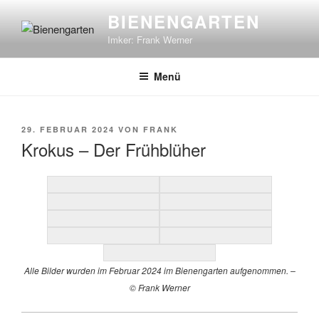
Zum
BIENENGARTEN
Inhalt
Imker: Frank Werner
springen
Menü
VERÖFFENTLICHT
29. FEBRUAR 2024
VON
FRANK
AM
Krokus – Der Frühblüher
Alle Bilder wurden im Februar 2024 im Bienengarten aufgenommen. –
© Frank Werner