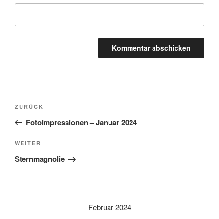
A
l
t
Beitragsnavigation
Vorheriger
ZURÜCK
e
Beitrag
r
Fotoimpressionen – Januar 2024
n
Nächster
WEITER
a
Beitrag
t
Sternmagnolie
i
v
e
:
Februar 2024