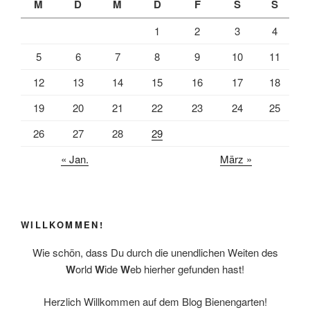
M
D
M
D
F
S
S
1
2
3
4
5
6
7
8
9
10
11
12
13
14
15
16
17
18
19
20
21
22
23
24
25
26
27
28
29
« Jan.
März »
WILLKOMMEN!
Wie schön, dass Du durch die unendlichen Weiten des
W
orld
W
ide
W
eb hierher gefunden hast!
Herzlich Willkommen auf dem Blog Bienengarten!