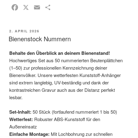
F
X
E
T
a
m
e
c
a
i
VERÖFFENTLICHT
2. APRIL 2026
e
i
l
AM
Bienenstock Nummern
b
l
e
o
n
Behalte den Überblick an deinem Bienenstand!
o
Hochwertiges Set aus 50 nummerierten Beutenplättchen
k
(1–50) zur professionellen Kennzeichnung deiner
Bienenvölker. Unsere wetterfesten Kunststoff-Anhänger
sind extrem langlebig, UV-beständig und dank der
kontrastreichen Gravur auch aus der Distanz perfekt
lesbar.
Set-Inhalt:
50 Stück (fortlaufend nummeriert 1 bis 50)
Wetterfest:
Robuster ABS-Kunststoff für den
Außeneinsatz
Einfache Montage:
Mit Lochbohrung zur schnellen