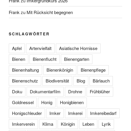
Frank
zu
Imkergrundkurs 2026
Frank
zu
Mit Rücksicht begegnen
SCHLAGWÖRTER
Apfel
Artenvielfalt
Asiatische Hornisse
Bienen
Bienenflucht
Bienengarten
Bienenhaltung
Bienenkönigin
Bienenpflege
Bienenschutz
Biodiversität
Blog
Bärlauch
Doku
Dokumentarfilm
Drohne
Frühblüher
Goldnessel
Honig
Honigbienen
Honigschleuder
Imker
Imkerei
Imkereibedarf
Imkerverein
Klima
Königin
Leben
Lyrik