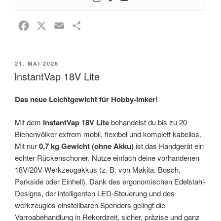
F
X
E
T
a
m
e
c
a
i
VERÖFFENTLICHT
21. MAI 2026
e
i
l
AM
InstantVap 18V Lite
b
l
e
o
n
Das neue Leichtgewicht für Hobby-Imker!
o
k
Mit dem
InstantVap 18V Lite
behandelst du bis zu 20
Bienenvölker extrem mobil, flexibel und komplett kabellos.
Mit nur
0,7 kg Gewicht (ohne Akku)
ist das Handgerät ein
echter Rückenschoner. Nutze einfach deine vorhandenen
18V/20V Werkzeugakkus (z. B. von Makita, Bosch,
Parkside oder Einhell). Dank des ergonomischen Edelstahl-
Designs, der intelligenten LED-Steuerung und des
werkzeuglos einstellbaren Spenders gelingt die
Varroabehandlung in Rekordzeit, sicher, präzise und ganz