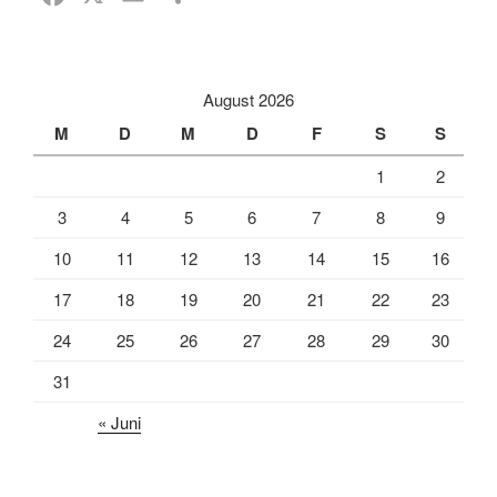
a
m
e
c
a
i
e
i
l
August 2026
b
l
e
M
D
M
D
F
S
S
o
n
1
2
o
k
3
4
5
6
7
8
9
10
11
12
13
14
15
16
17
18
19
20
21
22
23
24
25
26
27
28
29
30
31
« Juni