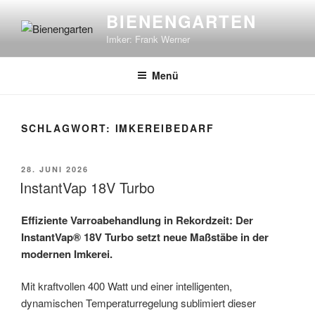
Zum
BIENENGARTEN
Inhalt
Imker: Frank Werner
springen
Menü
SCHLAGWORT:
IMKEREIBEDARF
VERÖFFENTLICHT
28. JUNI 2026
AM
InstantVap 18V Turbo
Effiziente Varroabehandlung in Rekordzeit: Der
InstantVap® 18V Turbo setzt neue Maßstäbe in der
modernen Imkerei.
Mit kraftvollen 400 Watt und einer intelligenten,
dynamischen Temperaturregelung sublimiert dieser