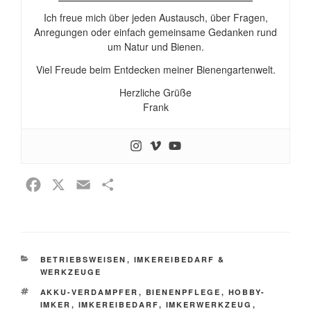
Ich freue mich über jeden Austausch, über Fragen,
Anregungen oder einfach gemeinsame Gedanken rund
um Natur und Bienen.
Viel Freude beim Entdecken meiner Bienengartenwelt.
Herzliche Grüße
Frank
F
X
E
T
a
m
e
c
a
i
e
i
l
KATEGORIEN
BETRIEBSWEISEN
b
l
e
,
IMKEREIBEDARF &
WERKZEUGE
o
n
SCHLAGWÖRTER
AKKU-VERDAMPFER
,
BIENENPFLEGE
,
HOBBY-
o
IMKER
,
IMKEREIBEDARF
,
IMKERWERKZEUG
,