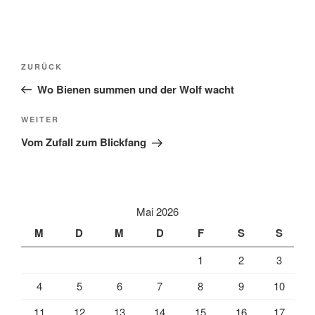
A
l
t
Beitragsnavigation
Vorheriger
ZURÜCK
e
Beitrag
r
Wo Bienen summen und der Wolf wacht
n
Nächster
WEITER
a
Beitrag
t
Vom Zufall zum Blickfang
i
v
e
:
Mai 2026
M
D
M
D
F
S
S
1
2
3
4
5
6
7
8
9
10
11
12
13
14
15
16
17