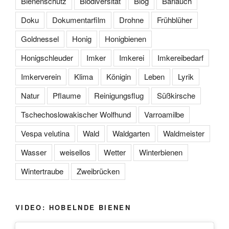
Bienenschutz
Biodiversität
Blog
Bärlauch
Doku
Dokumentarfilm
Drohne
Frühblüher
Goldnessel
Honig
Honigbienen
Honigschleuder
Imker
Imkerei
Imkereibedarf
Imkerverein
Klima
Königin
Leben
Lyrik
Natur
Pflaume
Reinigungsflug
Süßkirsche
Tschechoslowakischer Wolfhund
Varroamilbe
Vespa velutina
Wald
Waldgarten
Waldmeister
Wasser
weisellos
Wetter
Winterbienen
Wintertraube
Zweibrücken
VIDEO: HOBELNDE BIENEN