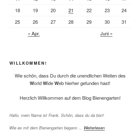
18
19
20
21
22
23
24
25
26
27
28
29
30
31
« Apr.
Juni »
WILLKOMMEN!
Wie schön, dass Du durch die unendlichen Weiten des
W
orld
W
ide
W
eb hierher gefunden hast!
Herzlich Willkommen auf dem Blog Bienengarten!
Hallo, mein Name ist Frank. Schön, dass du da bist!
Wie es mit dem Bienengarten begann …
Weiterlesen