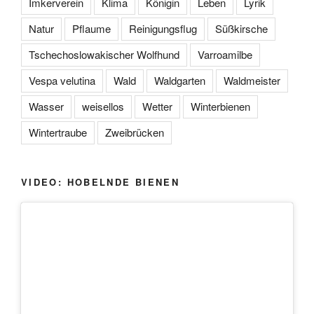
Imkerverein
Klima
Königin
Leben
Lyrik
Natur
Pflaume
Reinigungsflug
Süßkirsche
Tschechoslowakischer Wolfhund
Varroamilbe
Vespa velutina
Wald
Waldgarten
Waldmeister
Wasser
weisellos
Wetter
Winterbienen
Wintertraube
Zweibrücken
VIDEO: HOBELNDE BIENEN