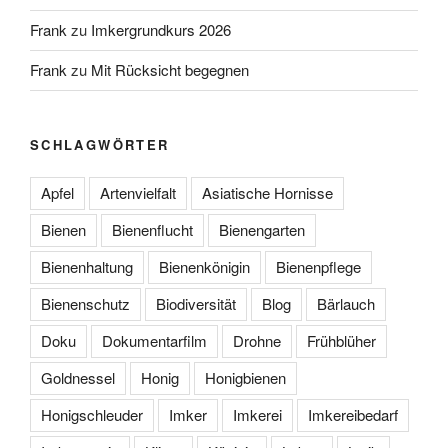
Frank
zu
Imkergrundkurs 2026
Frank
zu
Mit Rücksicht begegnen
SCHLAGWÖRTER
Apfel
Artenvielfalt
Asiatische Hornisse
Bienen
Bienenflucht
Bienengarten
Bienenhaltung
Bienenkönigin
Bienenpflege
Bienenschutz
Biodiversität
Blog
Bärlauch
Doku
Dokumentarfilm
Drohne
Frühblüher
Goldnessel
Honig
Honigbienen
Honigschleuder
Imker
Imkerei
Imkereibedarf