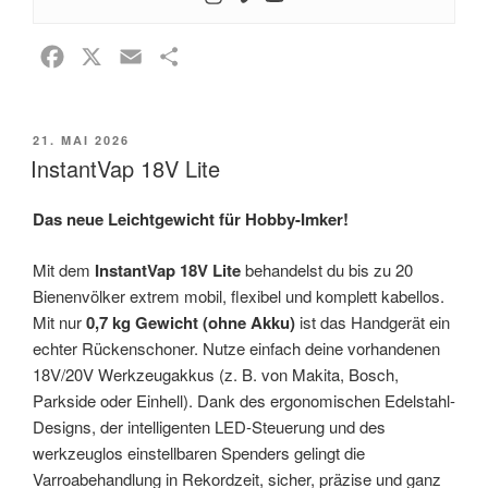
F
X
E
T
a
m
e
c
a
i
VERÖFFENTLICHT
21. MAI 2026
e
i
l
AM
InstantVap 18V Lite
b
l
e
o
n
Das neue Leichtgewicht für Hobby-Imker!
o
k
Mit dem
InstantVap 18V Lite
behandelst du bis zu 20
Bienenvölker extrem mobil, flexibel und komplett kabellos.
Mit nur
0,7 kg Gewicht (ohne Akku)
ist das Handgerät ein
echter Rückenschoner. Nutze einfach deine vorhandenen
18V/20V Werkzeugakkus (z. B. von Makita, Bosch,
Parkside oder Einhell). Dank des ergonomischen Edelstahl-
Designs, der intelligenten LED-Steuerung und des
werkzeuglos einstellbaren Spenders gelingt die
Varroabehandlung in Rekordzeit, sicher, präzise und ganz