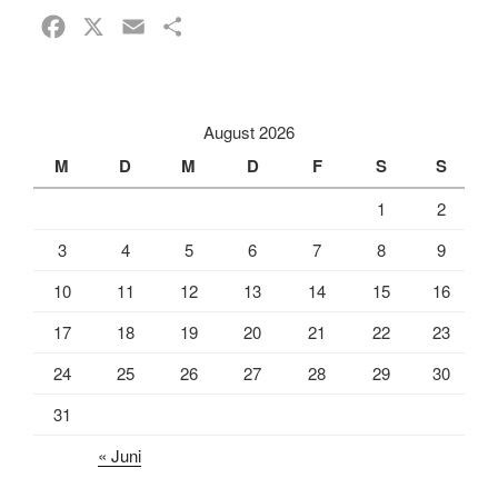
F
X
E
T
a
m
e
c
a
i
e
i
l
August 2026
b
l
e
M
D
M
D
F
S
S
o
n
1
2
o
k
3
4
5
6
7
8
9
10
11
12
13
14
15
16
17
18
19
20
21
22
23
24
25
26
27
28
29
30
31
« Juni