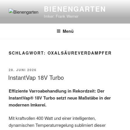
Zum
BIENENGARTEN
Inhalt
Imker: Frank Werner
springen
Menü
SCHLAGWORT:
OXALSÄUREVERDAMPFER
VERÖFFENTLICHT
28. JUNI 2026
AM
InstantVap 18V Turbo
Effiziente Varroabehandlung in Rekordzeit: Der
InstantVap® 18V Turbo setzt neue Maßstäbe in der
modernen Imkerei.
Mit kraftvollen 400 Watt und einer intelligenten,
dynamischen Temperaturregelung sublimiert dieser