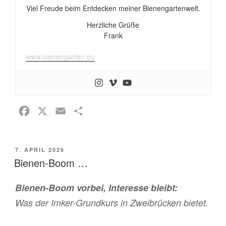
Viel Freude beim Entdecken meiner Bienengartenwelt.
Herzliche Grüße
Frank
www.bienengarten.eu
F
X
E
T
a
m
e
c
a
i
VERÖFFENTLICHT
7. APRIL 2026
e
i
l
AM
Bienen-Boom …
b
l
e
o
n
Bienen-Boom vorbei, Interesse bleibt:
o
Was der Imker-Grundkurs in Zweibrücken bietet.
k