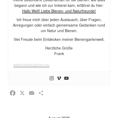
begann und wie ich zur Imkerei kam, erfährst du hier:
Hallo Welt! Liebe Bienen- und Naturfreunde!
Ich freue mich über jeden Austausch, über Fragen,
Anregungen oder einfach gemeinsame Gedanken rund
um Natur und Bienen.
Viel Freude beim Entdecken meiner Bienengartenwelt.
Herzliche Grüße
Frank
www.bienengarten.eu
F
X
E
T
a
m
e
c
a
i
e
i
l
August 2026