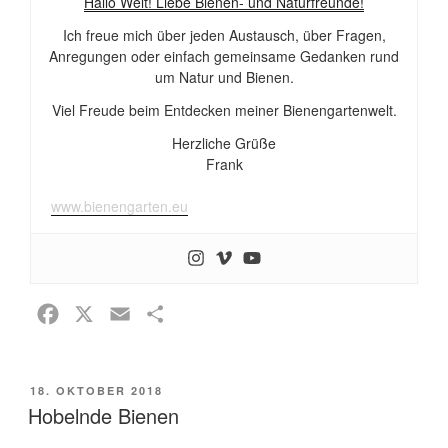
Hallo Welt! Liebe Bienen- und Naturfreunde!
Ich freue mich über jeden Austausch, über Fragen,
Anregungen oder einfach gemeinsame Gedanken rund
um Natur und Bienen.
Viel Freude beim Entdecken meiner Bienengartenwelt.
Herzliche Grüße
Frank
www.bienengarten.eu
F
X
E
T
a
m
e
c
a
i
VERÖFFENTLICHT
18. OKTOBER 2018
e
i
l
AM
Hobelnde Bienen
b
l
e