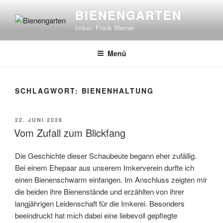
Zum
BIENENGARTEN
Inhalt
Imker: Frank Werner
springen
Menü
SCHLAGWORT:
BIENENHALTUNG
VERÖFFENTLICHT
22. JUNI 2026
AM
Vom Zufall zum Blickfang
Die Geschichte dieser Schaubeute begann eher zufällig.
Bei einem Ehepaar aus unserem Imkerverein durfte ich
einen Bienenschwarm einfangen. Im Anschluss zeigten mir
die beiden ihre Bienenstände und erzählten von ihrer
langjährigen Leidenschaft für die Imkerei. Besonders
beeindruckt hat mich dabei eine liebevoll gepflegte