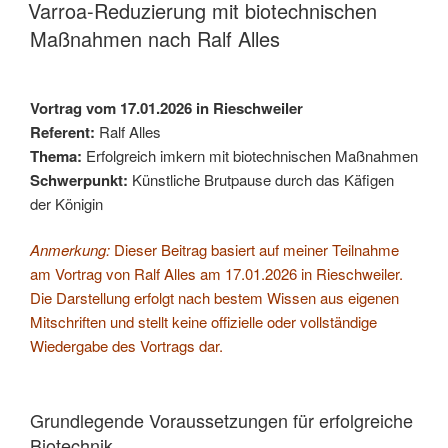
AM
Varroa-Reduzierung mit biotechnischen
b
l
e
Maßnahmen nach Ralf Alles
o
n
o
k
Vortrag vom 17.01.2026 in Rieschweiler
Referent:
Ralf Alles
Thema:
Erfolgreich imkern mit biotechnischen Maßnahmen
Schwerpunkt:
Künstliche Brutpause durch das Käfigen
der Königin
Anmerkung:
Dieser Beitrag basiert auf meiner Teilnahme
am Vortrag von Ralf Alles am 17.01.2026 in Rieschweiler.
Die Darstellung erfolgt nach bestem Wissen aus eigenen
Mitschriften und stellt keine offizielle oder vollständige
Wiedergabe des Vortrags dar.
Grundlegende Voraussetzungen für erfolgreiche
Biotechnik