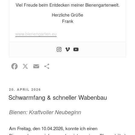
Viel Freude beim Entdecken meiner Bienengartenwelt.
Herzliche Grüße
Frank
www.bienengarten.eu
F
X
E
T
a
m
e
c
a
i
VERÖFFENTLICHT
20. APRIL 2026
e
i
l
AM
Schwarmfang & schneller Wabenbau
b
l
e
o
n
Bienen: Kraftvoller Neubeginn
o
k
Am Freitag, den 10.04.2026, konnte ich einen