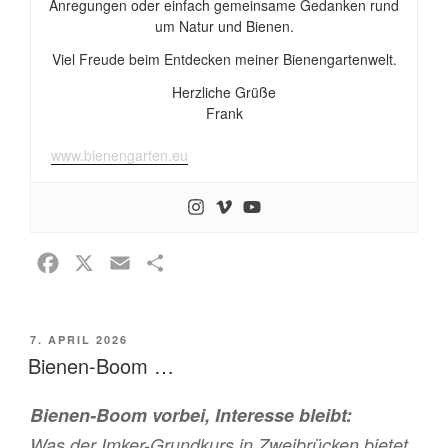
Anregungen oder einfach gemeinsame Gedanken rund
um Natur und Bienen.
Viel Freude beim Entdecken meiner Bienengartenwelt.
Herzliche Grüße
Frank
www.bienengarten.eu
F
X
E
T
a
m
e
c
a
i
VERÖFFENTLICHT
7. APRIL 2026
e
i
l
AM
Bienen-Boom …
b
l
e
o
n
Bienen-Boom vorbei, Interesse bleibt:
o
Was der Imker-Grundkurs in Zweibrücken bietet.