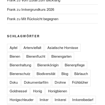
Frank
zu
Imkergrundkurs 2026
Frank
zu
Mit Rücksicht begegnen
SCHLAGWÖRTER
Apfel
Artenvielfalt
Asiatische Hornisse
Bienen
Bienenflucht
Bienengarten
Bienenhaltung
Bienenkönigin
Bienenpflege
Bienenschutz
Biodiversität
Blog
Bärlauch
Doku
Dokumentarfilm
Drohne
Frühblüher
Goldnessel
Honig
Honigbienen
Honigschleuder
Imker
Imkerei
Imkereibedarf