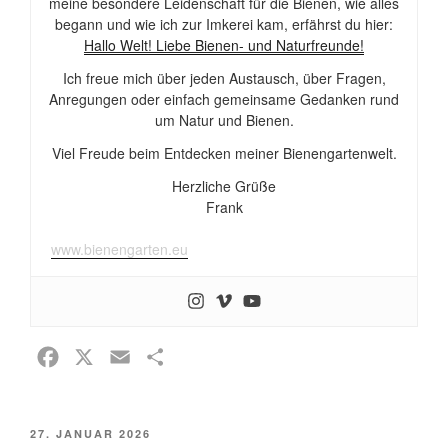
meine besondere Leidenschaft für die Bienen, wie alles
begann und wie ich zur Imkerei kam, erfährst du hier:
Hallo Welt! Liebe Bienen- und Naturfreunde!
Ich freue mich über jeden Austausch, über Fragen,
Anregungen oder einfach gemeinsame Gedanken rund
um Natur und Bienen.
Viel Freude beim Entdecken meiner Bienengartenwelt.
Herzliche Grüße
Frank
www.bienengarten.eu
F
X
E
T
a
m
e
c
a
i
VERÖFFENTLICHT
27. JANUAR 2026
e
i
l