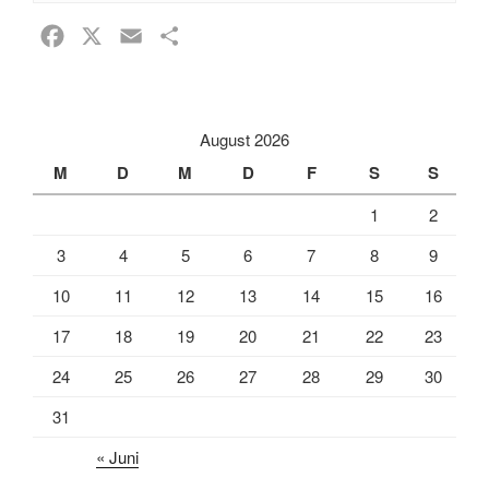
F
X
E
T
a
m
e
c
a
i
e
i
l
August 2026
b
l
e
M
D
M
D
F
S
S
o
n
1
2
o
k
3
4
5
6
7
8
9
10
11
12
13
14
15
16
17
18
19
20
21
22
23
24
25
26
27
28
29
30
31
« Juni