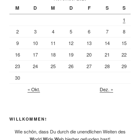
M
D
M
D
F
S
S
1
2
3
4
5
6
7
8
9
10
11
12
13
14
15
16
17
18
19
20
21
22
23
24
25
26
27
28
29
30
« Okt.
Dez. »
WILLKOMMEN!
Wie schön, dass Du durch die unendlichen Weiten des
W
orld
W
ide
W
eb hierher gefunden hast!