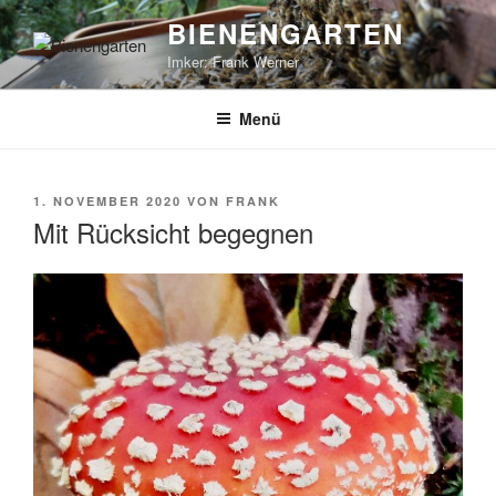
Zum
BIENENGARTEN
Inhalt
Imker: Frank Werner
springen
Menü
VERÖFFENTLICHT
1. NOVEMBER 2020
VON
FRANK
AM
Mit Rücksicht begegnen