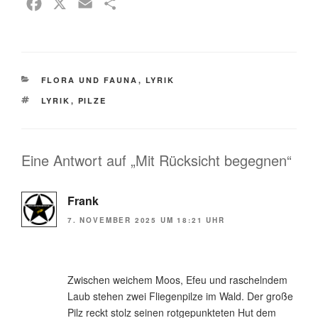
F
X
E
T
a
m
e
c
a
i
e
i
l
KATEGORIEN
FLORA UND FAUNA
b
l
e
,
LYRIK
SCHLAGWÖRTER
o
n
LYRIK
,
PILZE
o
k
Eine Antwort auf „Mit Rücksicht begegnen“
Frank
7. NOVEMBER 2025 UM 18:21 UHR
Zwischen weichem Moos, Efeu und raschelndem
Laub stehen zwei Fliegenpilze im Wald. Der große
Pilz reckt stolz seinen rotgepunkteten Hut dem