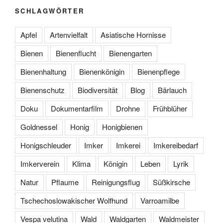
SCHLAGWÖRTER
Apfel
Artenvielfalt
Asiatische Hornisse
Bienen
Bienenflucht
Bienengarten
Bienenhaltung
Bienenkönigin
Bienenpflege
Bienenschutz
Biodiversität
Blog
Bärlauch
Doku
Dokumentarfilm
Drohne
Frühblüher
Goldnessel
Honig
Honigbienen
Honigschleuder
Imker
Imkerei
Imkereibedarf
Imkerverein
Klima
Königin
Leben
Lyrik
Natur
Pflaume
Reinigungsflug
Süßkirsche
Tschechoslowakischer Wolfhund
Varroamilbe
Vespa velutina
Wald
Waldgarten
Waldmeister