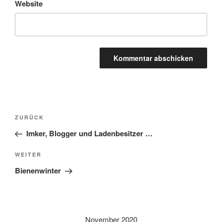
Website
A
l
t
Beitragsnavigation
Vorheriger
ZURÜCK
e
Beitrag
r
Imker, Blogger und Ladenbesitzer …
n
Nächster
WEITER
a
Beitrag
t
Bienenwinter
i
v
e
:
November 2020