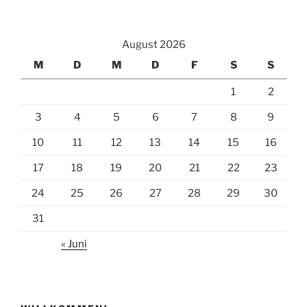
c
a
i
e
i
l
August 2026
b
l
e
M
D
M
D
F
S
S
o
n
1
2
o
k
3
4
5
6
7
8
9
10
11
12
13
14
15
16
17
18
19
20
21
22
23
24
25
26
27
28
29
30
31
« Juni