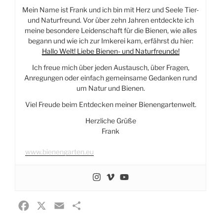
Mein Name ist Frank und ich bin mit Herz und Seele Tier-
und Naturfreund. Vor über zehn Jahren entdeckte ich
meine besondere Leidenschaft für die Bienen, wie alles
begann und wie ich zur Imkerei kam, erfährst du hier:
Hallo Welt! Liebe Bienen- und Naturfreunde!
Ich freue mich über jeden Austausch, über Fragen,
Anregungen oder einfach gemeinsame Gedanken rund
um Natur und Bienen.
Viel Freude beim Entdecken meiner Bienengartenwelt.
Herzliche Grüße
Frank
www.bienengarten.eu
F
X
E
T
a
m
e