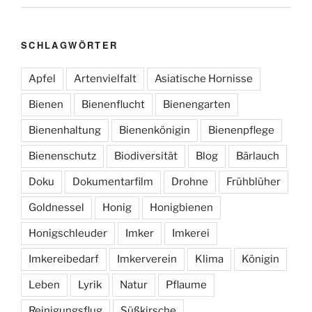
SCHLAGWÖRTER
Apfel
Artenvielfalt
Asiatische Hornisse
Bienen
Bienenflucht
Bienengarten
Bienenhaltung
Bienenkönigin
Bienenpflege
Bienenschutz
Biodiversität
Blog
Bärlauch
Doku
Dokumentarfilm
Drohne
Frühblüher
Goldnessel
Honig
Honigbienen
Honigschleuder
Imker
Imkerei
Imkereibedarf
Imkerverein
Klima
Königin
Leben
Lyrik
Natur
Pflaume
Reinigungsflug
Süßkirsche