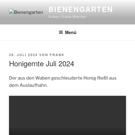
Zum
BIENENGARTEN
Inhalt
Imker: Frank Werner
springen
Menü
VERÖFFENTLICHT
28. JULI 2024
VON
FRANK
AM
Honigernte Juli 2024
Der aus den Waben geschleuderte Honig fließt aus
dem Auslaufhahn.