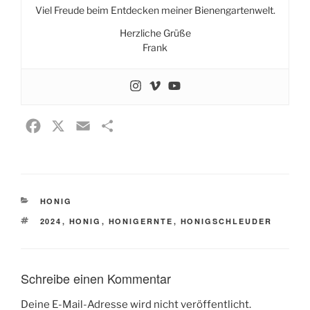
Viel Freude beim Entdecken meiner Bienengartenwelt.
Herzliche Grüße
Frank
F
X
E
T
a
m
e
c
a
i
e
i
l
KATEGORIEN
HONIG
b
l
e
SCHLAGWÖRTER
2024
o
,
HONIG
,
HONIGERNTE
n
,
HONIGSCHLEUDER
o
k
Schreibe einen Kommentar
Deine E-Mail-Adresse wird nicht veröffentlicht.