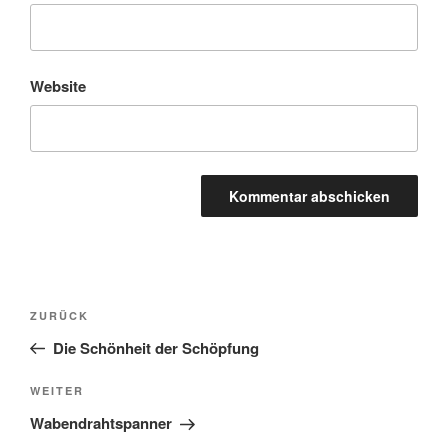
Website
A
l
t
Beitragsnavigation
Vorheriger
ZURÜCK
e
Beitrag
r
Die Schönheit der Schöpfung
n
Nächster
WEITER
a
Beitrag
t
Wabendrahtspanner
i