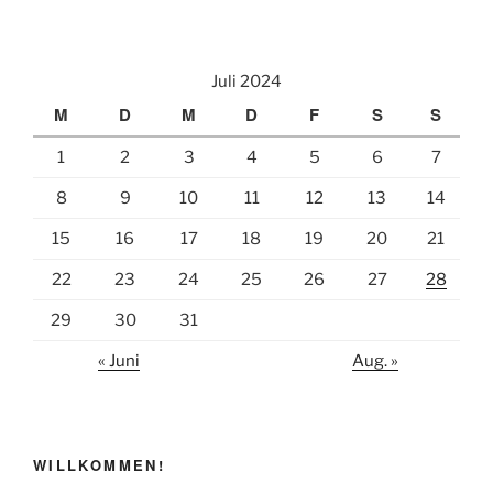
v
e
:
Juli 2024
M
D
M
D
F
S
S
1
2
3
4
5
6
7
8
9
10
11
12
13
14
15
16
17
18
19
20
21
22
23
24
25
26
27
28
29
30
31
« Juni
Aug. »
WILLKOMMEN!