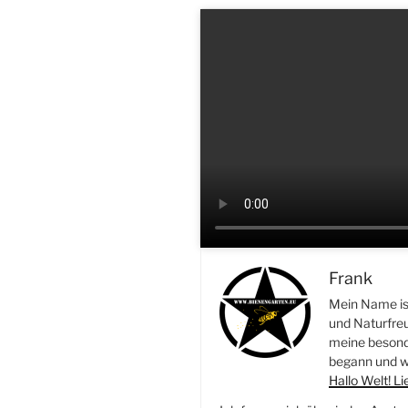
Frank
Mein Name ist
und Naturfreu
meine besonde
begann und wi
Hallo Welt! L