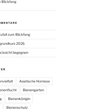
 Blickfang
MMENTARE
ufall zum Blickfang
grundkurs 2026
ücksicht begegnen
TER
nvielfalt
Asiatische Hornisse
enenflucht
Bienengarten
g
Bienenkönigin
Bienenschutz