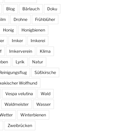
Blog
Bärlauch
Doku
ilm
Drohne
Frühblüher
Honig
Honigbienen
er
Imker
Imkerei
f
Imkerverein
Klima
eben
Lyrik
Natur
Reinigungsflug
Süßkirsche
wakischer Wolfhund
Vespa velutina
Wald
Waldmeister
Wasser
Wetter
Winterbienen
Zweibrücken