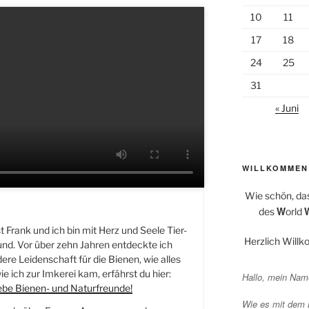
10
11
17
18
24
25
31
« Juni
WILLKOMMEN
Wie schön, da
W
des
orld
 Frank und ich bin mit Herz und Seele Tier-
Herzlich Will
nd. Vor über zehn Jahren entdeckte ich
re Leidenschaft für die Bienen, wie alles
e ich zur Imkerei kam, erfährst du hier:
Hallo, mein Name
iebe Bienen- und Naturfreunde!
Wie es mit dem