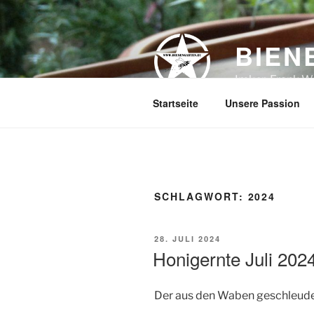
Zum
Inhalt
springen
BIEN
Imker: Frank W
Startseite
Unsere Passion
SCHLAGWORT:
2024
VERÖFFENTLICHT
28. JULI 2024
AM
Honigernte Juli 202
Der aus den Waben geschleuder