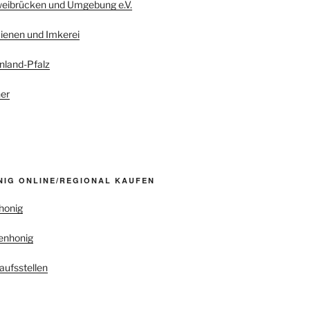
weibrücken und Umgebung e.V.
ienen und Imkerei
nland-Pfalz
er
NIG ONLINE/REGIONAL KAUFEN
honig
enhonig
aufsstellen