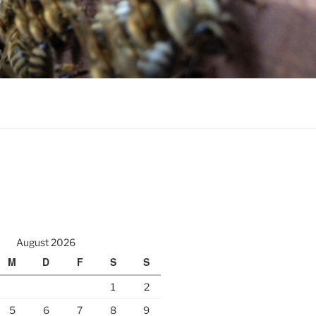
August 2026
M
D
F
S
S
1
2
5
6
7
8
9