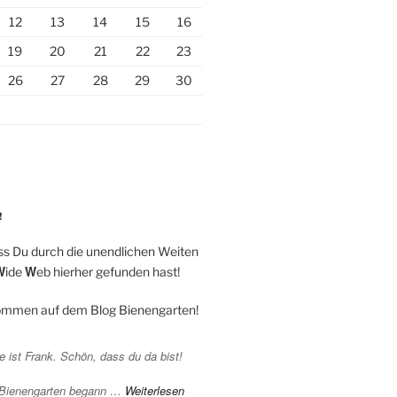
12
13
14
15
16
19
20
21
22
23
26
27
28
29
30
!
ss Du durch die unendlichen Weiten
W
W
ide
eb hierher gefunden hast!
kommen auf dem Blog Bienengarten!
 ist Frank. Schön, dass du da bist!
 Bienengarten begann …
Weiterlesen