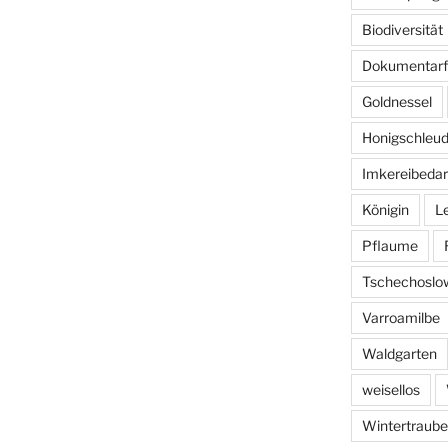
Biodiversität
Dokumentarf
Goldnessel
Honigschleud
Imkereibedar
Königin
L
Pflaume
Tschechoslo
Varroamilbe
Waldgarten
weisellos
Wintertraube