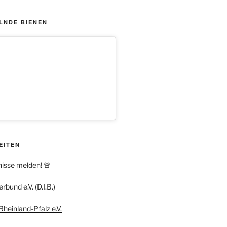
LNDE BIENEN
EITEN
nisse melden!
🚨
bund e.V. (D.I.B.)
heinland-Pfalz e.V.