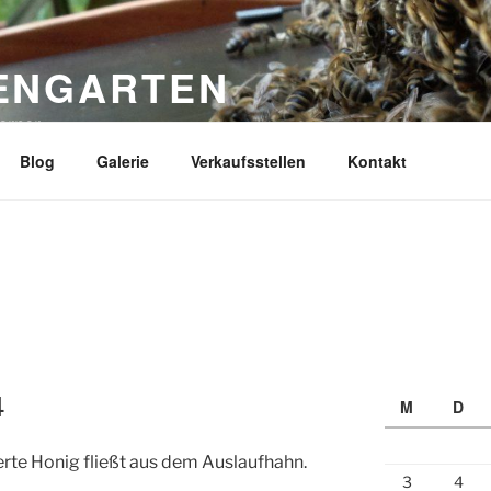
ENGARTEN
erner
Blog
Galerie
Verkaufsstellen
Kontakt
4
M
D
te Honig fließt aus dem Auslaufhahn.
3
4