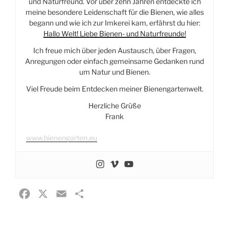
und Naturfreund. Vor über zehn Jahren entdeckte ich
meine besondere Leidenschaft für die Bienen, wie alles
begann und wie ich zur Imkerei kam, erfährst du hier:
Hallo Welt! Liebe Bienen- und Naturfreunde!
Ich freue mich über jeden Austausch, über Fragen,
Anregungen oder einfach gemeinsame Gedanken rund
um Natur und Bienen.
Viel Freude beim Entdecken meiner Bienengartenwelt.
Herzliche Grüße
Frank
www.bienengarten.eu
F
X
E
T
a
m
e
c
a
i