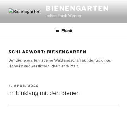
Zum
BIENENGARTEN
Inhalt
Imker: Frank Werner
springen
Menü
SCHLAGWORT:
BIENENGARTEN
Der Bienengarten ist eine Waldlandschaft auf der Sickinger
Höhe im südwestlichen Rheinland-Pfalz.
VERÖFFENTLICHT
4. APRIL 2025
AM
Im Einklang mit den Bienen