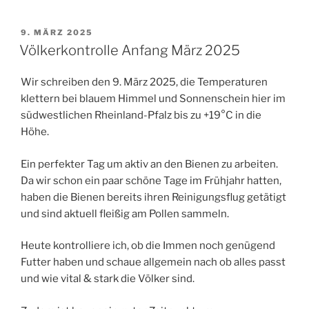
c
a
i
VERÖFFENTLICHT
9. MÄRZ 2025
e
i
l
AM
Völkerkontrolle Anfang März 2025
b
l
e
o
n
Wir schreiben den 9. März 2025, die Temperaturen
o
klettern bei blauem Himmel und Sonnenschein hier im
k
südwestlichen Rheinland-Pfalz bis zu +19°C in die
Höhe.
Ein perfekter Tag um aktiv an den Bienen zu arbeiten.
Da wir schon ein paar schöne Tage im Frühjahr hatten,
haben die Bienen bereits ihren Reinigungsflug getätigt
und sind aktuell fleißig am Pollen sammeln.
Heute kontrolliere ich, ob die Immen noch genügend
Futter haben und schaue allgemein nach ob alles passt
und wie vital & stark die Völker sind.