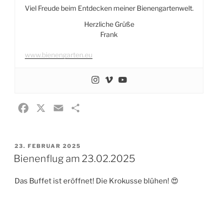
Viel Freude beim Entdecken meiner Bienengartenwelt.
Herzliche Grüße
Frank
www.bienengarten.eu
F
X
E
T
a
m
e
c
a
i
VERÖFFENTLICHT
23. FEBRUAR 2025
e
i
l
AM
Bienenflug am 23.02.2025
b
l
e
o
n
Das Buffet ist eröffnet! Die Krokusse blühen! 😍
o
k