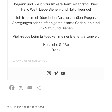
begann und wie ich zur Imkerei kam, erfährst du hier:
Hallo Welt! Liebe Bienen- und Naturfreunde!
Ich freue mich über jeden Austausch, über Fragen,
Anregungen oder einfach gemeinsame Gedanken rund
um Natur und Bienen.
Viel Freude beim Entdecken meiner Bienengartenwelt.
Herzliche Grüße
Frank
www.bienengarten.eu
F
X
E
T
a
m
e
c
a
i
VERÖFFENTLICHT
28. DEZEMBER 2024
e
i
l
AM