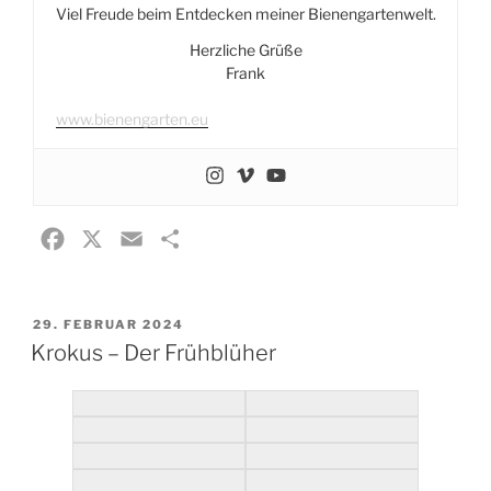
Viel Freude beim Entdecken meiner Bienengartenwelt.
Herzliche Grüße
Frank
www.bienengarten.eu
F
X
E
T
a
m
e
c
a
i
VERÖFFENTLICHT
29. FEBRUAR 2024
e
i
l
AM
Krokus – Der Frühblüher
b
l
e
o
n
o
k