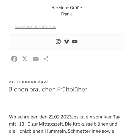
Herzliche Grüße
Frank
www.bienengarten.eu
F
X
E
T
a
m
e
c
a
i
VERÖFFENTLICHT
21. FEBRUAR 2023
e
i
l
AM
Bienen brauchen Frühblüher
b
l
e
o
n
o
k
Wir schreiben den 21.02.2023, es ist ein sonniger Tag
mit +13° C zur Mittagszeit. Die Krokusse blühen und
die Honigbienen, Hummeln, Schmetterlinge sowie