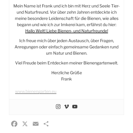
Mein Name ist Frank und ich bin mit Herz und Seele Tier-
und Naturfreund. Vor über zehn Jahren entdeckte ich
meine besondere Leidenschaft für die Bienen, wie alles
begann und wie ich zur Imkerei kam, erfährst du hier:
Hallo Welt! Liebe Bienen- und Naturfreunde!
Ich freue mich über jeden Austausch, über Fragen,
Anregungen oder einfach gemeinsame Gedanken rund
um Natur und Bienen.
Viel Freude beim Entdecken meiner Bienengartenwelt.
Herzliche Grüße
Frank
www.bienengarten.eu
F
X
E
T
a
m
e