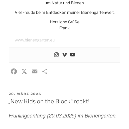
um Natur und Bienen.
Viel Freude beim Entdecken meiner Bienengartenwelt.
Herzliche Grüße
Frank
www.bienengarten.eu
F
X
E
T
a
m
e
c
a
i
VERÖFFENTLICHT
20. MÄRZ 2025
e
i
l
AM
„New Kids on the Block“ rockt!
b
l
e
o
n
Frühlingsanfang (20.03.2025) im Bienengarten.
o
k