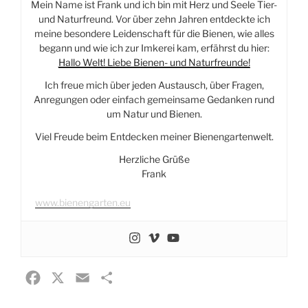
Mein Name ist Frank und ich bin mit Herz und Seele Tier-
und Naturfreund. Vor über zehn Jahren entdeckte ich
meine besondere Leidenschaft für die Bienen, wie alles
begann und wie ich zur Imkerei kam, erfährst du hier:
Hallo Welt! Liebe Bienen- und Naturfreunde!
Ich freue mich über jeden Austausch, über Fragen,
Anregungen oder einfach gemeinsame Gedanken rund
um Natur und Bienen.
Viel Freude beim Entdecken meiner Bienengartenwelt.
Herzliche Grüße
Frank
www.bienengarten.eu
F
X
E
T
a
m
e