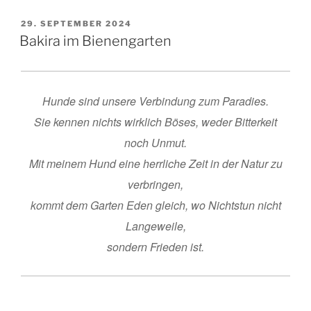
c
a
i
VERÖFFENTLICHT
29. SEPTEMBER 2024
e
i
l
AM
Bakira im Bienengarten
b
l
e
o
n
o
Hunde sind unsere Verbindung zum Paradies.
k
Sie kennen nichts wirklich Böses, weder Bitterkeit
noch Unmut.
Mit meinem Hund eine herrliche Zeit in der Natur zu
verbringen,
kommt dem Garten Eden gleich, wo Nichtstun nicht
Langeweile,
sondern Frieden ist.