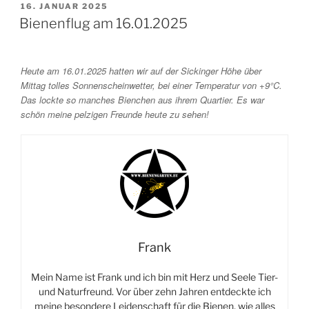
VERÖFFENTLICHT
16. JANUAR 2025
e
i
l
AM
Bienenflug am 16.01.2025
b
l
e
o
n
o
Heute am 16.01.2025 hatten wir auf der Sickinger Höhe über
Mittag tolles Sonnenscheinwetter, bei einer Temperatur von +9°C.
k
Das lockte so manches Bienchen aus ihrem Quartier. Es war
schön meine pelzigen Freunde heute zu sehen!
Frank
Mein Name ist Frank und ich bin mit Herz und Seele Tier-
und Naturfreund. Vor über zehn Jahren entdeckte ich
meine besondere Leidenschaft für die Bienen, wie alles