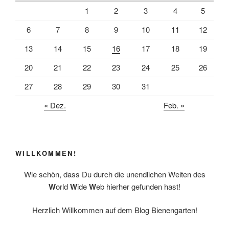
1
2
3
4
5
6
7
8
9
10
11
12
13
14
15
16
17
18
19
20
21
22
23
24
25
26
27
28
29
30
31
« Dez.
Feb. »
WILLKOMMEN!
Wie schön, dass Du durch die unendlichen Weiten des
W
orld
W
ide
W
eb hierher gefunden hast!
Herzlich Willkommen auf dem Blog Bienengarten!