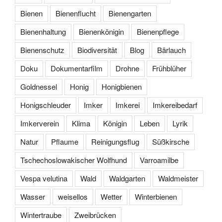
Bienen
Bienenflucht
Bienengarten
Bienenhaltung
Bienenkönigin
Bienenpflege
Bienenschutz
Biodiversität
Blog
Bärlauch
Doku
Dokumentarfilm
Drohne
Frühblüher
Goldnessel
Honig
Honigbienen
Honigschleuder
Imker
Imkerei
Imkereibedarf
Imkerverein
Klima
Königin
Leben
Lyrik
Natur
Pflaume
Reinigungsflug
Süßkirsche
Tschechoslowakischer Wolfhund
Varroamilbe
Vespa velutina
Wald
Waldgarten
Waldmeister
Wasser
weisellos
Wetter
Winterbienen
Wintertraube
Zweibrücken