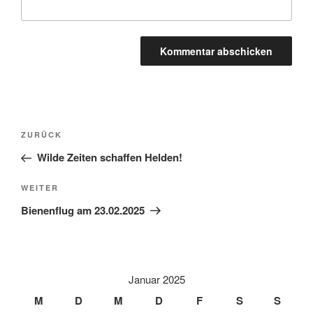
A
l
t
Beitragsnavigation
Vorheriger
ZURÜCK
e
Beitrag
r
Wilde Zeiten schaffen Helden!
n
Nächster
WEITER
a
Beitrag
t
Bienenflug am 23.02.2025
i
v
e
:
Januar 2025
M
D
M
D
F
S
S