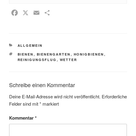
F
X
E
T
a
m
e
c
a
i
e
i
l
KATEGORIEN
ALLGEMEIN
b
l
e
SCHLAGWÖRTER
o
n
BIENEN
,
BIENENGARTEN
,
HONIGBIENEN
,
REINIGUNGSFLUG
,
WETTER
o
k
Schreibe einen Kommentar
Deine E-Mail-Adresse wird nicht veröffentlicht.
Erforderliche
Felder sind mit
*
markiert
Kommentar
*