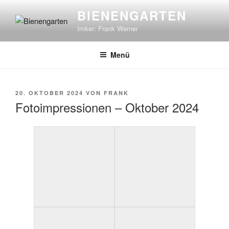
Zum
BIENENGARTEN
Inhalt
Imker: Frank Werner
springen
Menü
VERÖFFENTLICHT
20. OKTOBER 2024
VON
FRANK
AM
Fotoimpressionen – Oktober 2024