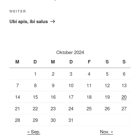
n
Nächster
WEITER
a
Beitrag
t
Ubi apis, ibi salus
i
v
e
:
Oktober 2024
M
D
M
D
F
S
S
1
2
3
4
5
6
7
8
9
10
11
12
13
14
15
16
17
18
19
20
21
22
23
24
25
26
27
28
29
30
31
« Sep.
Nov. »