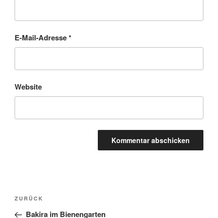
E-Mail-Adresse
*
Website
A
l
t
Beitragsnavigation
Vorheriger
ZURÜCK
e
Beitrag
r
Bakira im Bienengarten