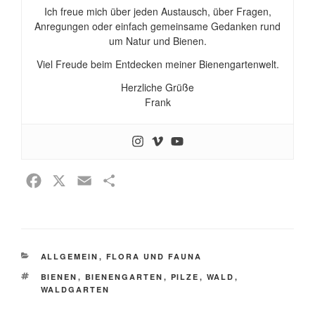
Ich freue mich über jeden Austausch, über Fragen,
Anregungen oder einfach gemeinsame Gedanken rund
um Natur und Bienen.
Viel Freude beim Entdecken meiner Bienengartenwelt.
Herzliche Grüße
Frank
F
X
E
T
a
m
e
c
a
i
e
i
l
KATEGORIEN
ALLGEMEIN
b
l
,
FLORA UND FAUNA
e
SCHLAGWÖRTER
o
n
BIENEN
,
BIENENGARTEN
,
PILZE
,
WALD
,
WALDGARTEN
o