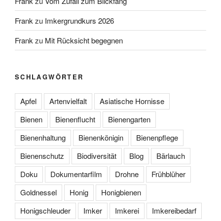
Frank
zu
Vom Zufall zum Blickfang
Frank
zu
Imkergrundkurs 2026
Frank
zu
Mit Rücksicht begegnen
SCHLAGWÖRTER
Apfel
Artenvielfalt
Asiatische Hornisse
Bienen
Bienenflucht
Bienengarten
Bienenhaltung
Bienenkönigin
Bienenpflege
Bienenschutz
Biodiversität
Blog
Bärlauch
Doku
Dokumentarfilm
Drohne
Frühblüher
Goldnessel
Honig
Honigbienen
Honigschleuder
Imker
Imkerei
Imkereibedarf