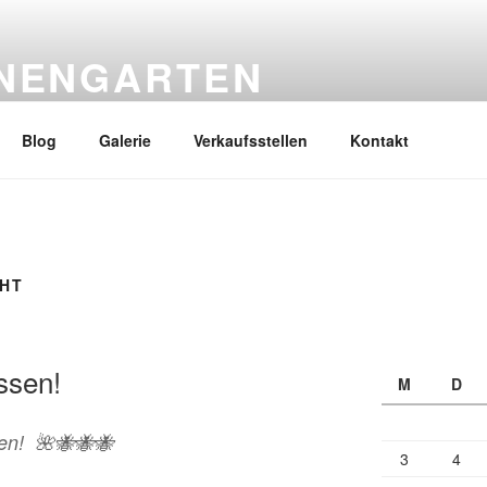
ENENGARTEN
nk Werner
Blog
Galerie
Verkaufsstellen
Kontakt
HT
ssen!
M
D
nen! 🌺🐝🐝🐝
3
4