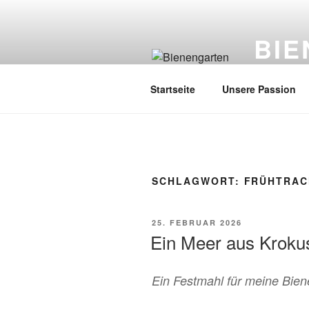
Zum
Inhalt
BI
springen
Imker: Fra
Startseite
Unsere Passion
SCHLAGWORT:
FRÜHTRAC
VERÖFFENTLICHT
25. FEBRUAR 2026
AM
Ein Meer aus Kroku
Ein Festmahl für meine Bie