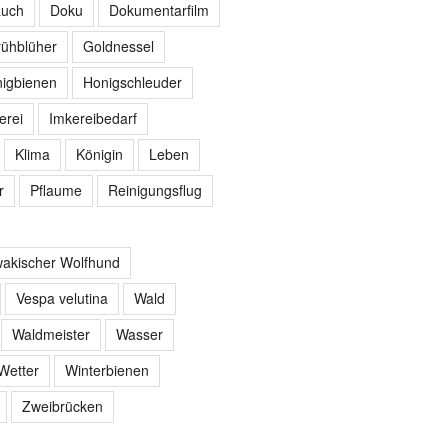
auch
Doku
Dokumentarfilm
rühblüher
Goldnessel
igbienen
Honigschleuder
erei
Imkereibedarf
Klima
Königin
Leben
r
Pflaume
Reinigungsflug
akischer Wolfhund
Vespa velutina
Wald
Waldmeister
Wasser
Wetter
Winterbienen
Zweibrücken