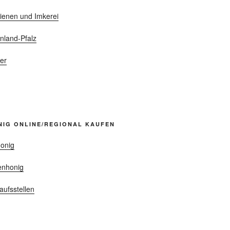
ienen und Imkerei
nland-Pfalz
er
NIG ONLINE/REGIONAL KAUFEN
onig
enhonig
aufsstellen