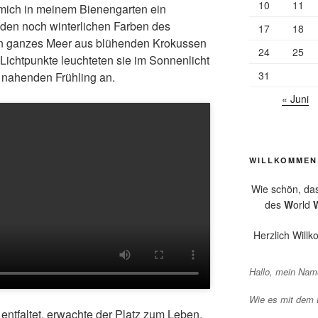
10
11
mich in meinem Bienengarten ein
den noch winterlichen Farben des
17
18
ein ganzes Meer aus blühenden Krokussen
24
25
 Lichtpunkte leuchteten sie im Sonnenlicht
31
 nahenden Frühling an.
« Juni
WILLKOMMEN
Wie schön, da
des
W
orld
Herzlich Will
Hallo, mein Name
Wie es mit dem
entfaltet, erwachte der Platz zum Leben.