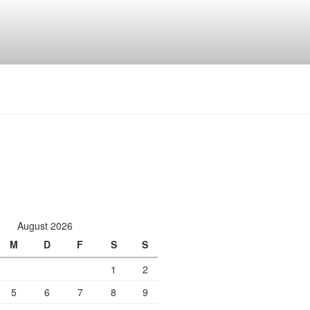
August 2026
M
D
F
S
S
1
2
5
6
7
8
9