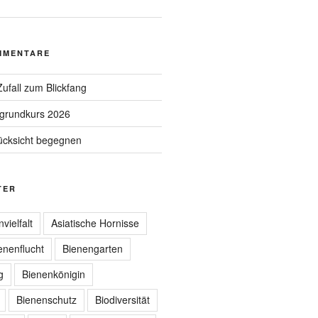
MMENTARE
ufall zum Blickfang
grundkurs 2026
ücksicht begegnen
TER
nvielfalt
Asiatische Hornisse
enenflucht
Bienengarten
g
Bienenkönigin
Bienenschutz
Biodiversität