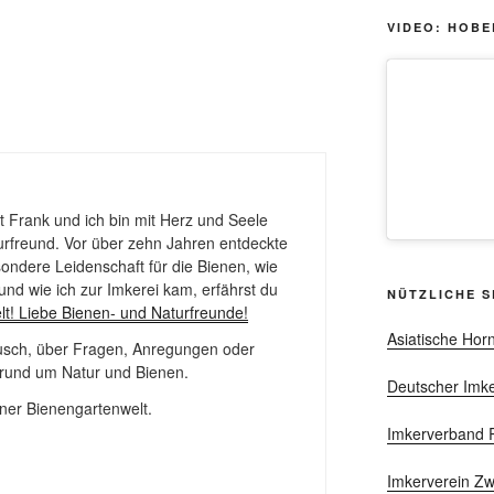
VIDEO: HOBE
 Frank und ich bin mit Herz und Seele
urfreund. Vor über zehn Jahren entdeckte
ondere Leidenschaft für die Bienen, wie
und wie ich zur Imkerei kam, erfährst du
NÜTZLICHE S
lt! Liebe Bienen- und Naturfreunde!
Asiatische Hor
ausch, über Fragen, Anregungen oder
und um Natur und Bienen.
Deutscher Imker
ner Bienengartenwelt.
Imkerverband R
Imkerverein Z