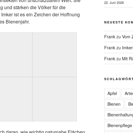
e Insekten von unschätzbarem Wert. Sie
22. Juni 2026
g und stärken die Völker für die
Imker ist es ein Zeichen der Hoffnung
es Bienenjahr.
NEUESTE KO
Frank
zu
Vom Z
Frank
zu
Imker
Frank
zu
Mit R
SCHLAGWÖR
Apfel
Arte
Bienen
Bi
Bienenhaltun
Bienenpflege
ch daran, wie wichtig naturnahe Flächen