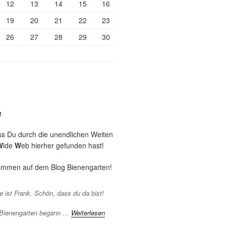
12
13
14
15
16
19
20
21
22
23
26
27
28
29
30
!
ss Du durch die unendlichen Weiten
W
ide
W
eb hierher gefunden hast!
kommen auf dem Blog Bienengarten!
 ist Frank. Schön, dass du da bist!
 Bienengarten begann …
Weiterlesen