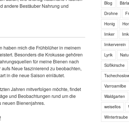
Blog
Bärl
und andere Bestäuber Nahrung und
Drohne
F
Honig
Hon
Imker
Imk
Imkerverein
n haben mich die Frühblüher in meinem
istert. Besonders die Krokusse gehören
Lyrik
Natu
Nahrungsquellen für meine Bienen nach
Süßkirsche
hr aufs Neue faszinierend zu beobachten,
art in die neue Saison einläutet.
Tschechoslow
Varroamilbe
tzten Jahren mitverfolgen möchte, findet
iträge und Beobachtungen rund um die
Waldgarten
s neuen Bienenjahres.
weisellos
n
Wintertraube