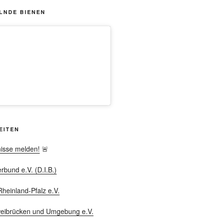
LNDE BIENEN
EITEN
nisse melden!
🚨
bund e.V. (D.I.B.)
heinland-Pfalz e.V.
weibrücken und Umgebung e.V.