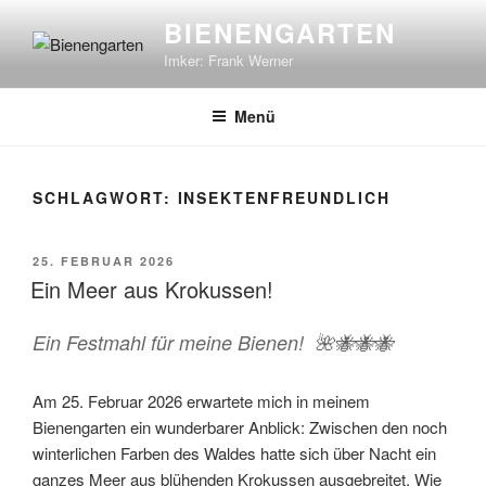
Zum
BIENENGARTEN
Inhalt
Imker: Frank Werner
springen
Menü
SCHLAGWORT:
INSEKTENFREUNDLICH
VERÖFFENTLICHT
25. FEBRUAR 2026
AM
Ein Meer aus Krokussen!
Ein Festmahl für meine Bienen! 🌺🐝🐝🐝
Am 25. Februar 2026 erwartete mich in meinem
Bienengarten ein wunderbarer Anblick: Zwischen den noch
winterlichen Farben des Waldes hatte sich über Nacht ein
ganzes Meer aus blühenden Krokussen ausgebreitet. Wie