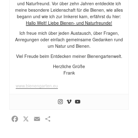
und Naturfreund. Vor über zehn Jahren entdeckte ich
meine besondere Leidenschaft für die Bienen, wie alles
begann und wie ich zur Imkerei kam, erfährst du hier:
Hallo Welt! Liebe Bienen- und Naturfreunde!
Ich freue mich über jeden Austausch, über Fragen,
Anregungen oder einfach gemeinsame Gedanken rund
um Natur und Bienen.
Viel Freude beim Entdecken meiner Bienengartenwelt.
Herzliche Grüße
Frank
www.bienengarten.eu
F
X
E
T
a
m
e
c
a
i