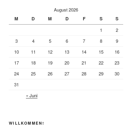
e
i
l
August 2026
b
l
e
M
D
M
D
F
S
S
o
n
1
2
o
k
3
4
5
6
7
8
9
10
11
12
13
14
15
16
17
18
19
20
21
22
23
24
25
26
27
28
29
30
31
« Juni
WILLKOMMEN!