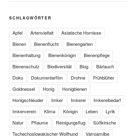
SCHLAGWÖRTER
Apfel
Artenvielfalt
Asiatische Hornisse
Bienen
Bienenflucht
Bienengarten
Bienenhaltung
Bienenkönigin
Bienenpflege
Bienenschutz
Biodiversität
Blog
Bärlauch
Doku
Dokumentarfilm
Drohne
Frühblüher
Goldnessel
Honig
Honigbienen
Honigschleuder
Imker
Imkerei
Imkereibedarf
Imkerverein
Klima
Königin
Leben
Lyrik
Natur
Pflaume
Reinigungsflug
Süßkirsche
Tschechoslowakischer Wolfhund
Varroamilbe