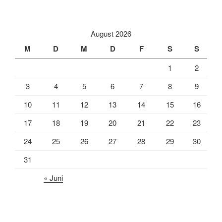
a
m
e
c
a
i
e
i
l
August 2026
b
l
e
M
D
M
D
F
S
S
o
n
1
2
o
k
3
4
5
6
7
8
9
10
11
12
13
14
15
16
17
18
19
20
21
22
23
24
25
26
27
28
29
30
31
« Juni