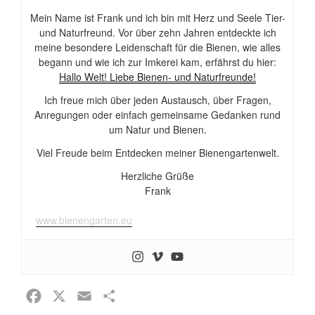
Mein Name ist Frank und ich bin mit Herz und Seele Tier-
und Naturfreund. Vor über zehn Jahren entdeckte ich
meine besondere Leidenschaft für die Bienen, wie alles
begann und wie ich zur Imkerei kam, erfährst du hier:
Hallo Welt! Liebe Bienen- und Naturfreunde!
Ich freue mich über jeden Austausch, über Fragen,
Anregungen oder einfach gemeinsame Gedanken rund
um Natur und Bienen.
Viel Freude beim Entdecken meiner Bienengartenwelt.
Herzliche Grüße
Frank
www.bienengarten.eu
F
X
E
T