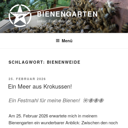
Zum
Inhalt
BIENENGARTEN
springen
Imker: Frank Werner
Menü
SCHLAGWORT:
BIENENWEIDE
VERÖFFENTLICHT
25. FEBRUAR 2026
AM
Ein Meer aus Krokussen!
Ein Festmahl für meine Bienen! 🌺🐝🐝🐝
Am 25. Februar 2026 erwartete mich in meinem
Bienengarten ein wunderbarer Anblick: Zwischen den noch