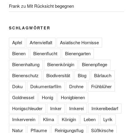
Frank
zu
Mit Rücksicht begegnen
SCHLAGWÖRTER
Apfel
Artenvielfalt
Asiatische Hornisse
Bienen
Bienenflucht
Bienengarten
Bienenhaltung
Bienenkönigin
Bienenpflege
Bienenschutz
Biodiversität
Blog
Bärlauch
Doku
Dokumentarfilm
Drohne
Frühblüher
Goldnessel
Honig
Honigbienen
Honigschleuder
Imker
Imkerei
Imkereibedarf
Imkerverein
Klima
Königin
Leben
Lyrik
Natur
Pflaume
Reinigungsflug
Süßkirsche