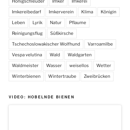
Honigschleuder
Imker
Imkerei
Imkereibedarf
Imkerverein
Klima
Königin
Leben
Lyrik
Natur
Pflaume
Reinigungsflug
Süßkirsche
Tschechoslowakischer Wolfhund
Varroamilbe
Vespa velutina
Wald
Waldgarten
Waldmeister
Wasser
weisellos
Wetter
Winterbienen
Wintertraube
Zweibrücken
VIDEO: HOBELNDE BIENEN