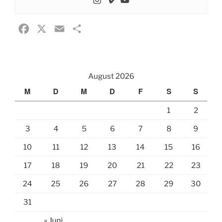
F
X
E
T
a
m
e
c
a
i
e
i
l
August 2026
b
l
e
M
D
M
D
F
S
S
o
n
1
2
o
k
3
4
5
6
7
8
9
10
11
12
13
14
15
16
17
18
19
20
21
22
23
24
25
26
27
28
29
30
31
« Juni