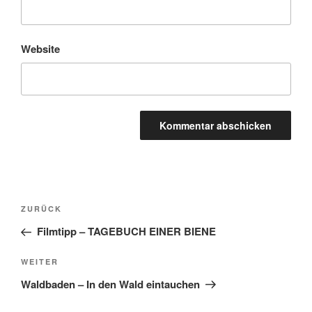
Website
A
l
t
Beitragsnavigation
Vorheriger
ZURÜCK
e
Beitrag
r
Filmtipp – TAGEBUCH EINER BIENE
n
Nächster
WEITER
a
Beitrag
t
Waldbaden – In den Wald eintauchen
i