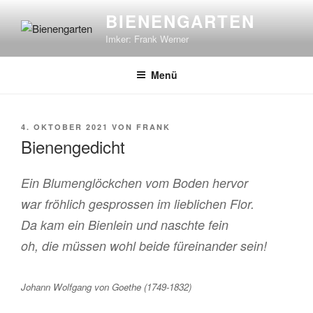
Zum
BIENENGARTEN
Inhalt
Imker: Frank Werner
springen
Menü
VERÖFFENTLICHT
4. OKTOBER 2021
VON
FRANK
AM
Bienengedicht
Ein Blumenglöckchen vom Boden hervor
war fröhlich gesprossen im lieblichen Flor.
Da kam ein Bienlein und naschte fein
oh, die müssen wohl beide füreinander sein!
Johann Wolfgang von Goethe (1749-1832)