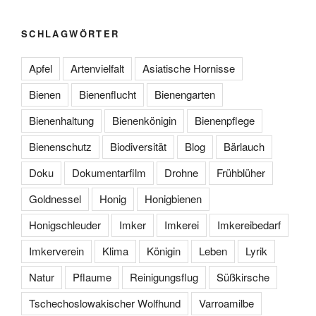
SCHLAGWÖRTER
Apfel
Artenvielfalt
Asiatische Hornisse
Bienen
Bienenflucht
Bienengarten
Bienenhaltung
Bienenkönigin
Bienenpflege
Bienenschutz
Biodiversität
Blog
Bärlauch
Doku
Dokumentarfilm
Drohne
Frühblüher
Goldnessel
Honig
Honigbienen
Honigschleuder
Imker
Imkerei
Imkereibedarf
Imkerverein
Klima
Königin
Leben
Lyrik
Natur
Pflaume
Reinigungsflug
Süßkirsche
Tschechoslowakischer Wolfhund
Varroamilbe