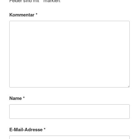
Felder sind mit
*
markiert
Kommentar
*
Name
*
E-Mail-Adresse
*