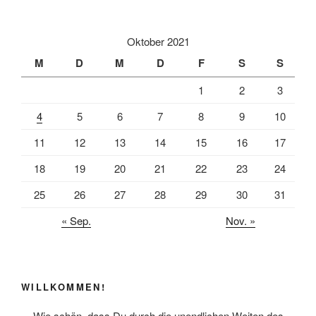
v
e
:
Oktober 2021
M
D
M
D
F
S
S
1
2
3
4
5
6
7
8
9
10
11
12
13
14
15
16
17
18
19
20
21
22
23
24
25
26
27
28
29
30
31
« Sep.
Nov. »
WILLKOMMEN!
Wie schön, dass Du durch die unendlichen Weiten des