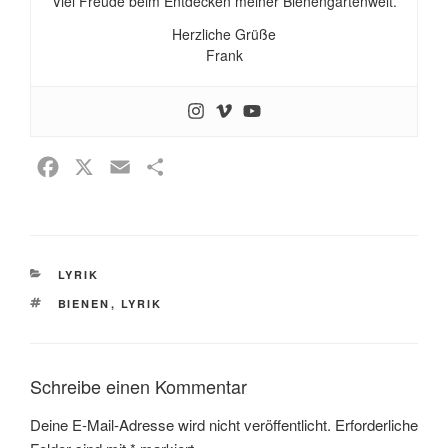
Viel Freude beim Entdecken meiner Bienengartenwelt.
Herzliche Grüße
Frank
F
X
E
T
a
m
e
c
a
i
e
i
l
KATEGORIEN
LYRIK
b
l
e
SCHLAGWÖRTER
o
n
BIENEN
,
LYRIK
o
k
Schreibe einen Kommentar
Deine E-Mail-Adresse wird nicht veröffentlicht.
Erforderliche