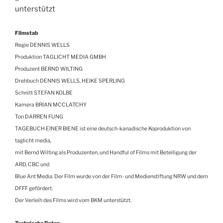
unterstützt
Filmstab
Regie DENNIS WELLS
Produktion TAGLICHT MEDIA GMBH
Produzent BERND WILTING
Drehbuch DENNIS WELLS, HEIKE SPERLING
Schnitt STEFAN KOLBE
Kamera BRIAN MCCLATCHY
Ton DARREN FUNG
TAGEBUCH EINER BIENE ist eine deutsch-kanadische Koproduktion von
taglicht media,
mit Bernd Wilting als Produzenten, und Handful of Films mit Beteiligung der
ARD, CBC und
Blue Ant Media. Der Film wurde von der Film- und Medienstiftung NRW und dem
DFFF gefördert.
Der Verleih des Films wird vom BKM unterstützt.