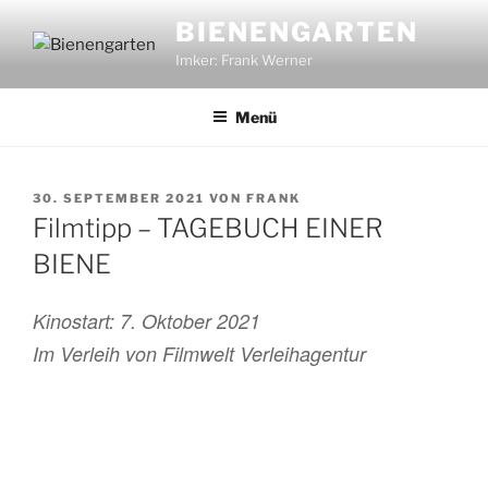
Zum
BIENENGARTEN
Inhalt
Imker: Frank Werner
springen
Menü
VERÖFFENTLICHT
30. SEPTEMBER 2021
VON
FRANK
AM
Filmtipp – TAGEBUCH EINER
BIENE
Kinostart: 7. Oktober 2021
Im Verleih von Filmwelt Verleihagentur