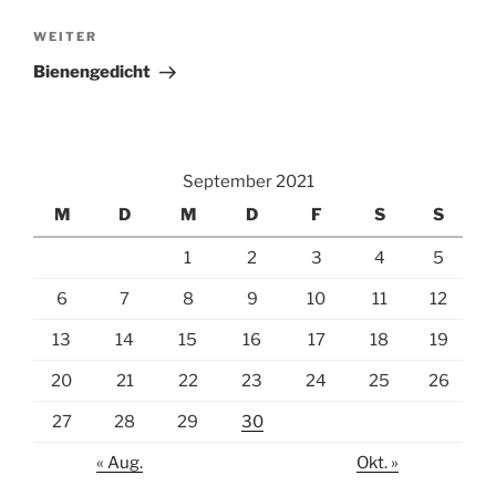
n
Nächster
WEITER
a
Beitrag
t
Bienengedicht
i
v
e
:
September 2021
M
D
M
D
F
S
S
1
2
3
4
5
6
7
8
9
10
11
12
13
14
15
16
17
18
19
20
21
22
23
24
25
26
27
28
29
30
« Aug.
Okt. »