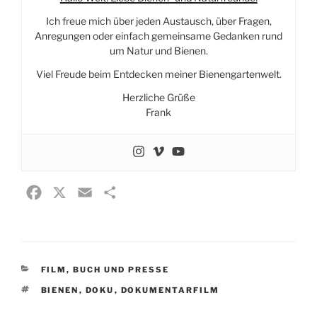
Ich freue mich über jeden Austausch, über Fragen,
Anregungen oder einfach gemeinsame Gedanken rund
um Natur und Bienen.
Viel Freude beim Entdecken meiner Bienengartenwelt.
Herzliche Grüße
Frank
F
X
E
T
a
m
e
c
a
i
e
i
l
KATEGORIEN
FILM, BUCH UND PRESSE
b
l
e
SCHLAGWÖRTER
o
n
BIENEN
,
DOKU
,
DOKUMENTARFILM
o