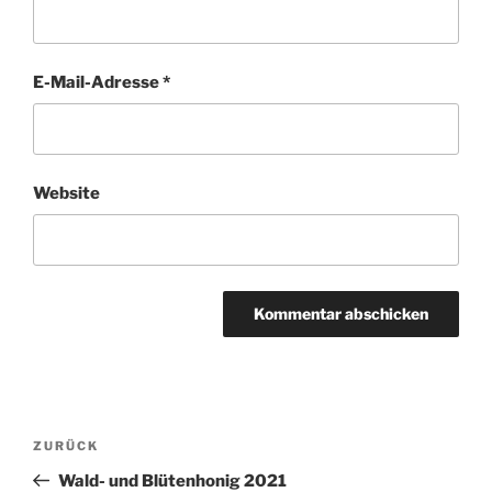
E-Mail-Adresse
*
Website
A
l
t
Beitragsnavigation
Vorheriger
ZURÜCK
e
Beitrag
r
Wald- und Blütenhonig 2021