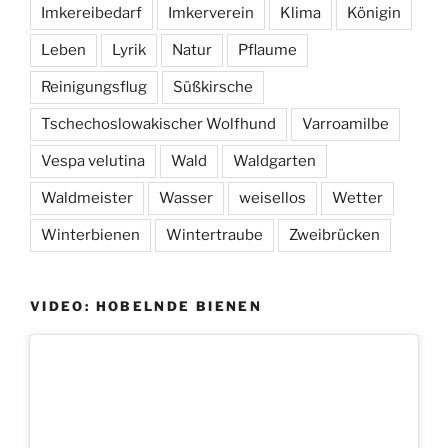
Imkereibedarf
Imkerverein
Klima
Königin
Leben
Lyrik
Natur
Pflaume
Reinigungsflug
Süßkirsche
Tschechoslowakischer Wolfhund
Varroamilbe
Vespa velutina
Wald
Waldgarten
Waldmeister
Wasser
weisellos
Wetter
Winterbienen
Wintertraube
Zweibrücken
VIDEO: HOBELNDE BIENEN