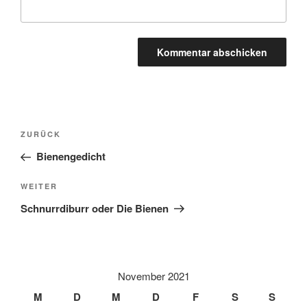
A
l
t
Beitragsnavigation
Vorheriger
ZURÜCK
e
Beitrag
r
Bienengedicht
n
Nächster
WEITER
a
Beitrag
t
Schnurrdiburr oder Die Bienen
i
v
e
:
November 2021
M
D
M
D
F
S
S