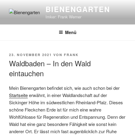
Zum
BIENENGARTEN
Inhalt
Imker: Frank Werner
springen
Menü
VERÖFFENTLICHT
23. NOVEMBER 2021
VON
FRANK
AM
Waldbaden – In den Wald
eintauchen
Mein Bienengarten befindet sich, wie auch schon bei der
Startseite
erwähnt, in einer Waldlandschaft auf der
Sickinger Höhe im südwestlichen Rheinland-Pfalz. Dieses
schöne Fleckchen Erde ist für mich eine wahre
Wohlfühloase für Regeneration und Entspannung. Denn der
Wald hat eine ganz besondere Fähigkeit wie sonst kein
anderer Ort. Er lässt mich fast augenblicklich zur Ruhe