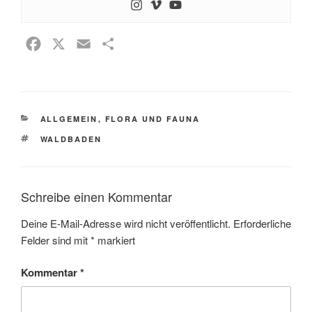
F
X
E
T
a
m
e
c
a
i
e
i
l
KATEGORIEN
ALLGEMEIN
b
l
,
FLORA UND FAUNA
e
SCHLAGWÖRTER
o
n
WALDBADEN
o
k
Schreibe einen Kommentar
Deine E-Mail-Adresse wird nicht veröffentlicht.
Erforderliche
Felder sind mit
*
markiert
Kommentar
*