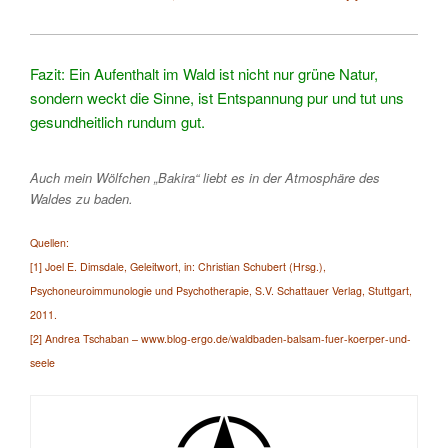
Fazit:
Ein Aufenthalt im Wald ist nicht nur grüne Natur,
sondern weckt die Sinne, ist Entspannung pur und tut uns
gesundheitlich rundum gut.
Auch mein Wölfchen „Bakira“ liebt es in der Atmosphäre des
Waldes zu baden.
Quellen:
[
1] Joel E. Dimsdale, Geleitwort, in: Christian Schubert (Hrsg.),
Psychoneuroimmunologie und Psychotherapie, S.V. Schattauer Verlag, Stuttgart,
2011.
[2] Andrea Tschaban – www.blog-ergo.de/waldbaden-balsam-fuer-koerper-und-
seele