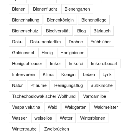
Bienen
Bienenflucht
Bienengarten
Bienenhaltung
Bienenkönigin
Bienenpflege
Bienenschutz
Biodiversität
Blog
Bärlauch
Doku
Dokumentarfilm
Drohne
Frühblüher
Goldnessel
Honig
Honigbienen
Honigschleuder
Imker
Imkerei
Imkereibedarf
Imkerverein
Klima
Königin
Leben
Lyrik
Natur
Pflaume
Reinigungsflug
Süßkirsche
Tschechoslowakischer Wolfhund
Varroamilbe
Vespa velutina
Wald
Waldgarten
Waldmeister
Wasser
weisellos
Wetter
Winterbienen
Wintertraube
Zweibrücken