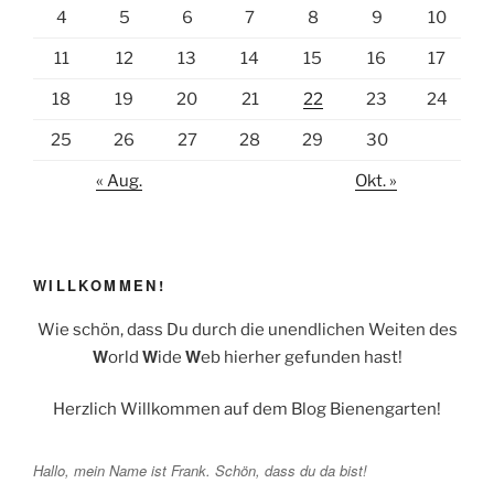
4
5
6
7
8
9
10
11
12
13
14
15
16
17
18
19
20
21
22
23
24
25
26
27
28
29
30
« Aug.
Okt. »
WILLKOMMEN!
Wie schön, dass Du durch die unendlichen Weiten des
W
W
W
orld
ide
eb hierher gefunden hast!
Herzlich Willkommen auf dem Blog Bienengarten!
Hallo, mein Name ist Frank. Schön, dass du da bist!