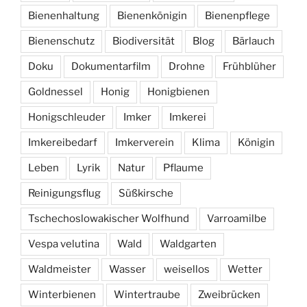
Bienenhaltung
Bienenkönigin
Bienenpflege
Bienenschutz
Biodiversität
Blog
Bärlauch
Doku
Dokumentarfilm
Drohne
Frühblüher
Goldnessel
Honig
Honigbienen
Honigschleuder
Imker
Imkerei
Imkereibedarf
Imkerverein
Klima
Königin
Leben
Lyrik
Natur
Pflaume
Reinigungsflug
Süßkirsche
Tschechoslowakischer Wolfhund
Varroamilbe
Vespa velutina
Wald
Waldgarten
Waldmeister
Wasser
weisellos
Wetter
Winterbienen
Wintertraube
Zweibrücken