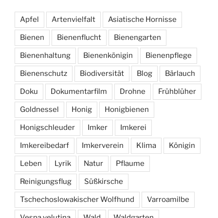
Apfel
Artenvielfalt
Asiatische Hornisse
Bienen
Bienenflucht
Bienengarten
Bienenhaltung
Bienenkönigin
Bienenpflege
Bienenschutz
Biodiversität
Blog
Bärlauch
Doku
Dokumentarfilm
Drohne
Frühblüher
Goldnessel
Honig
Honigbienen
Honigschleuder
Imker
Imkerei
Imkereibedarf
Imkerverein
Klima
Königin
Leben
Lyrik
Natur
Pflaume
Reinigungsflug
Süßkirsche
Tschechoslowakischer Wolfhund
Varroamilbe
Vespa velutina
Wald
Waldgarten