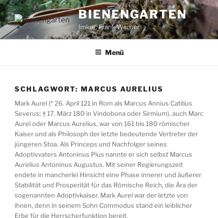
Zum
BIENENGARTEN
Inhalt
Imker: Frank Werner
springen
Menü
SCHLAGWORT:
MARCUS AURELIUS
Mark Aurel (* 26. April 121 in Rom als Marcus Annius Catilius
Severus; † 17. März 180 in Vindobona oder Sirmium), auch Marc
Aurel oder Marcus Aurelius, war von 161 bis 180 römischer
Kaiser und als Philosoph der letzte bedeutende Vertreter der
jüngeren Stoa. Als Princeps und Nachfolger seines
Adoptivvaters Antoninus Pius nannte er sich selbst Marcus
Aurelius Antoninus Augustus. Mit seiner Regierungszeit
endete in mancherlei Hinsicht eine Phase innerer und äußerer
Stabilität und Prosperität für das Römische Reich, die Ära der
sogenannten Adoptivkaiser. Mark Aurel war der letzte von
ihnen, denn in seinem Sohn Commodus stand ein leiblicher
Erbe für die Herrscherfunktion bereit.