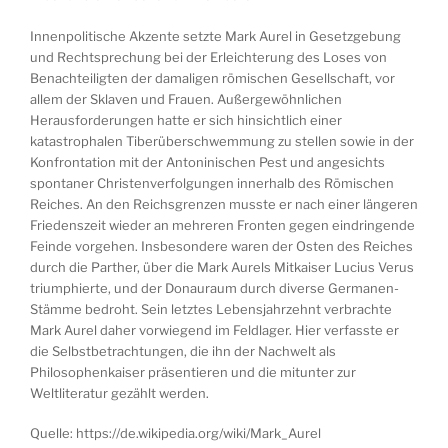
Innenpolitische Akzente setzte Mark Aurel in Gesetzgebung
und Rechtsprechung bei der Erleichterung des Loses von
Benachteiligten der damaligen römischen Gesellschaft, vor
allem der Sklaven und Frauen. Außergewöhnlichen
Herausforderungen hatte er sich hinsichtlich einer
katastrophalen Tiberüberschwemmung zu stellen sowie in der
Konfrontation mit der Antoninischen Pest und angesichts
spontaner Christenverfolgungen innerhalb des Römischen
Reiches. An den Reichsgrenzen musste er nach einer längeren
Friedenszeit wieder an mehreren Fronten gegen eindringende
Feinde vorgehen. Insbesondere waren der Osten des Reiches
durch die Parther, über die Mark Aurels Mitkaiser Lucius Verus
triumphierte, und der Donauraum durch diverse Germanen-
Stämme bedroht. Sein letztes Lebensjahrzehnt verbrachte
Mark Aurel daher vorwiegend im Feldlager. Hier verfasste er
die Selbstbetrachtungen, die ihn der Nachwelt als
Philosophenkaiser präsentieren und die mitunter zur
Weltliteratur gezählt werden.
Quelle: https://de.wikipedia.org/wiki/Mark_Aurel