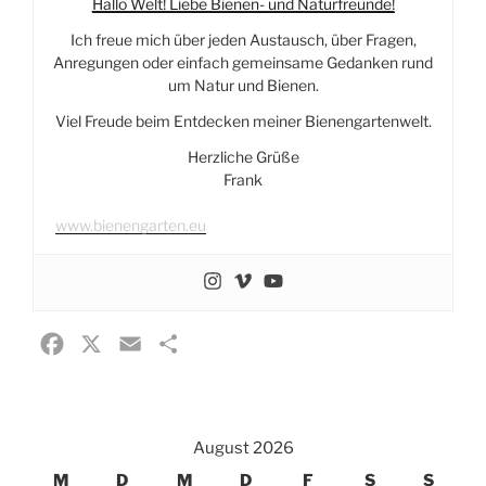
Hallo Welt! Liebe Bienen- und Naturfreunde!
Ich freue mich über jeden Austausch, über Fragen,
Anregungen oder einfach gemeinsame Gedanken rund
um Natur und Bienen.
Viel Freude beim Entdecken meiner Bienengartenwelt.
Herzliche Grüße
Frank
www.bienengarten.eu
F
X
E
T
a
m
e
c
a
i
e
i
l
August 2026
b
l
e
M
D
M
D
F
S
S