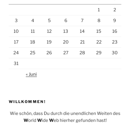
o
n
1
2
o
k
3
4
5
6
7
8
9
10
11
12
13
14
15
16
17
18
19
20
21
22
23
24
25
26
27
28
29
30
31
« Juni
WILLKOMMEN!
Wie schön, dass Du durch die unendlichen Weiten des
W
orld
W
ide
W
eb hierher gefunden hast!