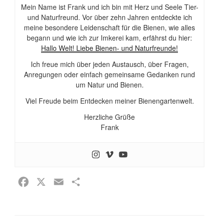
Mein Name ist Frank und ich bin mit Herz und Seele Tier-
und Naturfreund. Vor über zehn Jahren entdeckte ich
meine besondere Leidenschaft für die Bienen, wie alles
begann und wie ich zur Imkerei kam, erfährst du hier:
Hallo Welt! Liebe Bienen- und Naturfreunde!
Ich freue mich über jeden Austausch, über Fragen,
Anregungen oder einfach gemeinsame Gedanken rund
um Natur und Bienen.
Viel Freude beim Entdecken meiner Bienengartenwelt.
Herzliche Grüße
Frank
F
X
E
T
a
m
e
c
a
i