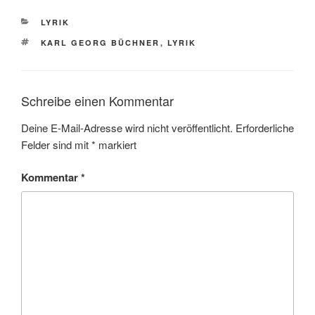
e
i
l
KATEGORIEN
LYRIK
b
l
e
SCHLAGWÖRTER
o
n
KARL GEORG BÜCHNER
,
LYRIK
o
k
Schreibe einen Kommentar
Deine E-Mail-Adresse wird nicht veröffentlicht.
Erforderliche
Felder sind mit
*
markiert
Kommentar
*