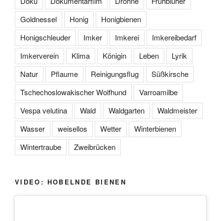
Doku
Dokumentarfilm
Drohne
Frühblüher
Goldnessel
Honig
Honigbienen
Honigschleuder
Imker
Imkerei
Imkereibedarf
Imkerverein
Klima
Königin
Leben
Lyrik
Natur
Pflaume
Reinigungsflug
Süßkirsche
Tschechoslowakischer Wolfhund
Varroamilbe
Vespa velutina
Wald
Waldgarten
Waldmeister
Wasser
weisellos
Wetter
Winterbienen
Wintertraube
Zweibrücken
VIDEO: HOBELNDE BIENEN