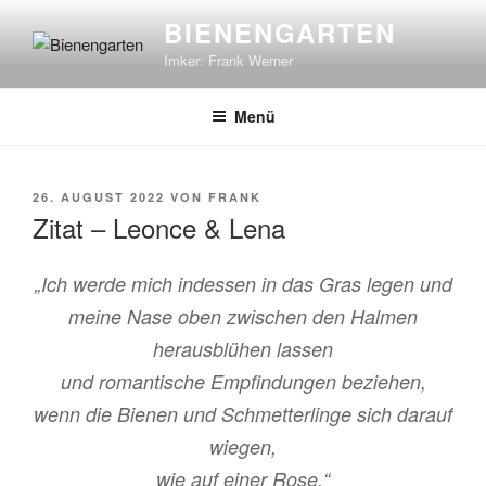
Zum
BIENENGARTEN
Inhalt
Imker: Frank Werner
springen
Menü
VERÖFFENTLICHT
26. AUGUST 2022
VON
FRANK
AM
Zitat – Leonce & Lena
„Ich werde mich indessen in das Gras legen und
meine Nase oben zwischen den Halmen
herausblühen lassen
und romantische Empfindungen beziehen,
wenn die Bienen und Schmetterlinge sich darauf
wiegen,
wie auf einer Rose.“