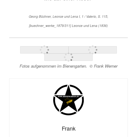
Georg Büchner, Leonce und Lena I, 1 / Valerio, S. 115,
[buechner_werke_1879/311] Leonce und Lena (1836)
Fotos aufgenommen im Bienengarten. © Frank Werner
Frank