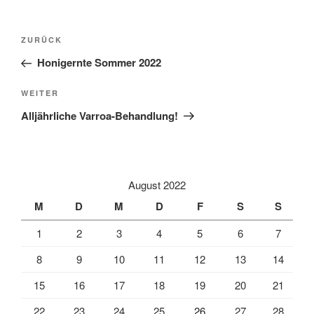
l
t
Beitragsnavigation
Vorheriger
ZURÜCK
e
Beitrag
r
Honigernte Sommer 2022
n
Nächster
WEITER
a
Beitrag
t
Alljährliche Varroa-Behandlung!
i
v
e
:
August 2022
M
D
M
D
F
S
S
1
2
3
4
5
6
7
8
9
10
11
12
13
14
15
16
17
18
19
20
21
22
23
24
25
26
27
28