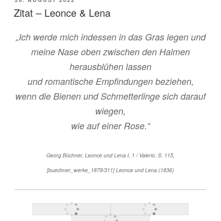
AM
Zitat – Leonce & Lena
„Ich werde mich indessen in das Gras legen und
meine Nase oben zwischen den Halmen
herausblühen lassen
und romantische Empfindungen beziehen,
wenn die Bienen und Schmetterlinge sich darauf
wiegen,
wie auf einer Rose.“
Georg Büchner, Leonce und Lena I, 1 / Valerio, S. 115,
[buechner_werke_1879/311] Leonce und Lena (1836)