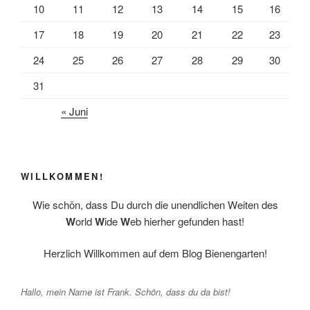
10
11
12
13
14
15
16
17
18
19
20
21
22
23
24
25
26
27
28
29
30
31
« Juni
WILLKOMMEN!
Wie schön, dass Du durch die unendlichen Weiten des
W
orld
W
ide
W
eb hierher gefunden hast!
Herzlich Willkommen auf dem Blog Bienengarten!
Hallo, mein Name ist Frank. Schön, dass du da bist!