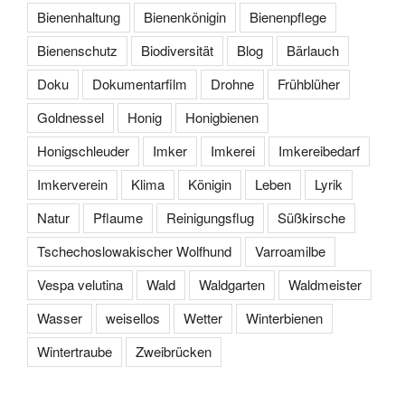
Bienenhaltung
Bienenkönigin
Bienenpflege
Bienenschutz
Biodiversität
Blog
Bärlauch
Doku
Dokumentarfilm
Drohne
Frühblüher
Goldnessel
Honig
Honigbienen
Honigschleuder
Imker
Imkerei
Imkereibedarf
Imkerverein
Klima
Königin
Leben
Lyrik
Natur
Pflaume
Reinigungsflug
Süßkirsche
Tschechoslowakischer Wolfhund
Varroamilbe
Vespa velutina
Wald
Waldgarten
Waldmeister
Wasser
weisellos
Wetter
Winterbienen
Wintertraube
Zweibrücken