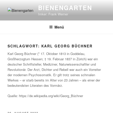
Zum
BIENENGARTEN
Inhalt
Imker: Frank Werner
springen
Menü
SCHLAGWORT:
KARL GEORG BÜCHNER
Karl Georg Büchner (* 17. Oktober 1813 in Goddelau,
Großherzogtum Hessen; † 19. Februar 1837 in Zürich) war ein
deutscher Schriftsteller, Mediziner, Naturwissenschaftler und
Revolutionär. Der Arzt, Dichter und Rebell war auch ein Vorreiter
der modernen Psychosomatik. Er gilt trotz seines schmalen
Werkes – er starb bereits im Alter von 23 Jahren – als einer der
bedeutendsten Literaten des Vormärz.
Quelle: https://de.wikipedia.org/wiki/Georg_Büchner
VERÖFFENTLICHT
26. AUGUST 2022