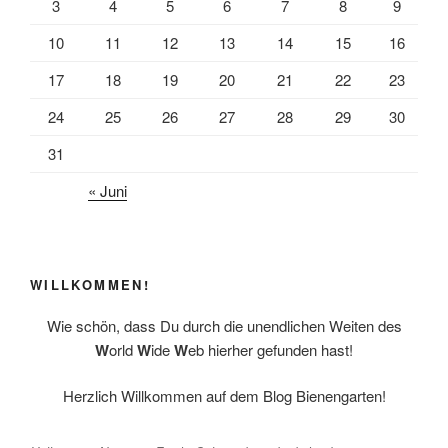
k
3
4
5
6
7
8
9
10
11
12
13
14
15
16
17
18
19
20
21
22
23
24
25
26
27
28
29
30
31
« Juni
WILLKOMMEN!
Wie schön, dass Du durch die unendlichen Weiten des
W
orld
W
ide
W
eb hierher gefunden hast!
Herzlich Willkommen auf dem Blog Bienengarten!