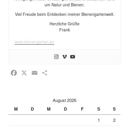
um Natur und Bienen.
Viel Freude beim Entdecken meiner Bienengartenwelt.
Herzliche Grüße
Frank
www.bienengarten.eu
F
X
E
T
a
m
e
c
a
i
e
i
l
August 2026
b
l
e
M
D
M
D
F
S
S
o
n
1
2
o