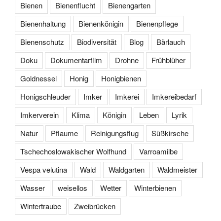
Bienen
Bienenflucht
Bienengarten
Bienenhaltung
Bienenkönigin
Bienenpflege
Bienenschutz
Biodiversität
Blog
Bärlauch
Doku
Dokumentarfilm
Drohne
Frühblüher
Goldnessel
Honig
Honigbienen
Honigschleuder
Imker
Imkerei
Imkereibedarf
Imkerverein
Klima
Königin
Leben
Lyrik
Natur
Pflaume
Reinigungsflug
Süßkirsche
Tschechoslowakischer Wolfhund
Varroamilbe
Vespa velutina
Wald
Waldgarten
Waldmeister
Wasser
weisellos
Wetter
Winterbienen
Wintertraube
Zweibrücken