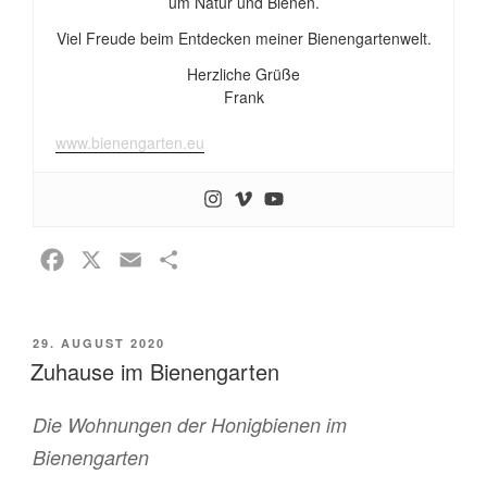
um Natur und Bienen.
Viel Freude beim Entdecken meiner Bienengartenwelt.
Herzliche Grüße
Frank
www.bienengarten.eu
F
X
E
T
a
m
e
c
a
i
VERÖFFENTLICHT
29. AUGUST 2020
e
i
l
AM
Zuhause im Bienengarten
b
l
e
o
n
Die Wohnungen der Honigbienen im
o
Bienengarten
k