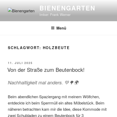
Zum
BIENENGARTEN
Inhalt
Imker: Frank Werner
springen
Menü
SCHLAGWORT:
HOLZBEUTE
VERÖFFENTLICHT
11. JULI 2025
AM
Von der Straße zum Beutenbock!
Nachhaltigkeit mal anders. 💚🌳🌍
Beim abendlichen Spaziergang mit meinem Wölfchen,
entdeckte ich beim Sperrmüll ein altes Möbelstück. Beim
näheren betrachten kam mir die Idee, diese Kommode mit
zwei Schubladen zu einem Beutenbock für 3