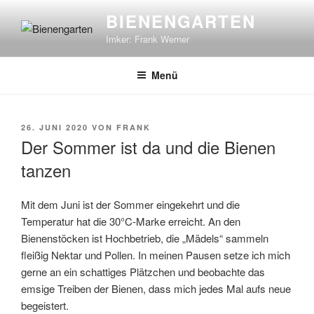
Zum
BIENENGARTEN
Inhalt
Imker: Frank Werner
springen
Menü
VERÖFFENTLICHT
26. JUNI 2020
VON
FRANK
AM
Der Sommer ist da und die Bienen
tanzen
Mit dem Juni ist der Sommer eingekehrt und die
Temperatur hat die 30°C-Marke erreicht. An den
Bienenstöcken ist Hochbetrieb, die „Mädels“ sammeln
fleißig Nektar und Pollen. In meinen Pausen setze ich mich
gerne an ein schattiges Plätzchen und beobachte das
emsige Treiben der Bienen, dass mich jedes Mal aufs neue
begeistert.