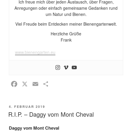
Ich freue mich über jeden Austausch, über Fragen,
Anregungen oder einfach gemeinsame Gedanken rund
um Natur und Bienen.
Viel Freude beim Entdecken meiner Bienengartenwelt.
Herzliche Grüße
Frank
www.bienengarten.eu
F
X
E
T
a
m
e
c
a
i
VERÖFFENTLICHT
4. FEBRUAR 2019
e
i
l
AM
R.I.P. – Daggy vom Mont Cheval
b
l
e
o
n
Daggy vom Mont Cheval