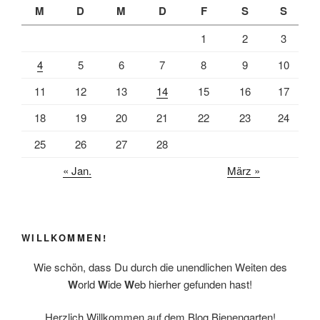
b
l
e
M
D
M
D
F
S
S
o
n
1
2
3
o
k
4
5
6
7
8
9
10
11
12
13
14
15
16
17
18
19
20
21
22
23
24
25
26
27
28
« Jan.
März »
WILLKOMMEN!
Wie schön, dass Du durch die unendlichen Weiten des
W
orld
W
ide
W
eb hierher gefunden hast!
Herzlich Willkommen auf dem Blog Bienengarten!