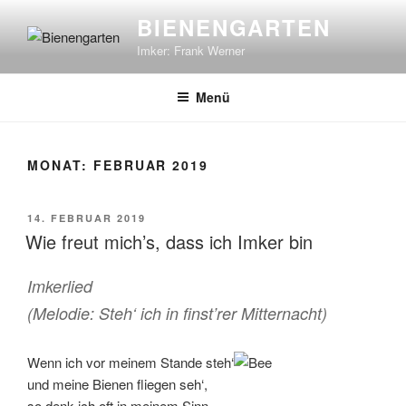
Zum
BIENENGARTEN
Inhalt
Imker: Frank Werner
springen
Menü
MONAT:
FEBRUAR 2019
VERÖFFENTLICHT
14. FEBRUAR 2019
AM
Wie freut mich’s, dass ich Imker bin
Imkerlied
(Melodie: Steh‘ ich in finst’rer Mitternacht)
Wenn ich vor meinem Stande steh‘
und meine Bienen fliegen seh‘,
so denk ich oft in meinem Sinn,