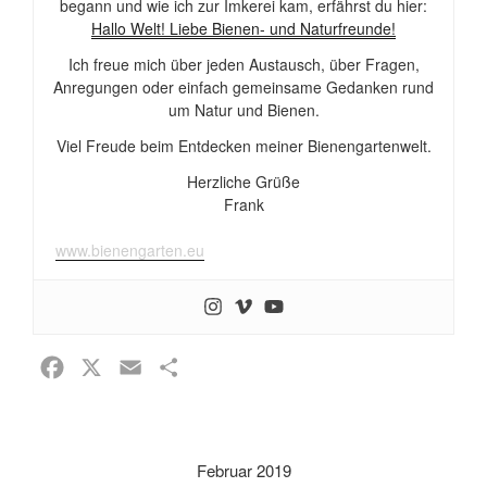
begann und wie ich zur Imkerei kam, erfährst du hier:
Hallo Welt! Liebe Bienen- und Naturfreunde!
Ich freue mich über jeden Austausch, über Fragen,
Anregungen oder einfach gemeinsame Gedanken rund
um Natur und Bienen.
Viel Freude beim Entdecken meiner Bienengartenwelt.
Herzliche Grüße
Frank
www.bienengarten.eu
F
X
E
T
a
m
e
c
a
i
e
i
l
Februar 2019