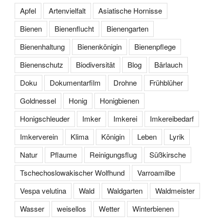
Apfel
Artenvielfalt
Asiatische Hornisse
Bienen
Bienenflucht
Bienengarten
Bienenhaltung
Bienenkönigin
Bienenpflege
Bienenschutz
Biodiversität
Blog
Bärlauch
Doku
Dokumentarfilm
Drohne
Frühblüher
Goldnessel
Honig
Honigbienen
Honigschleuder
Imker
Imkerei
Imkereibedarf
Imkerverein
Klima
Königin
Leben
Lyrik
Natur
Pflaume
Reinigungsflug
Süßkirsche
Tschechoslowakischer Wolfhund
Varroamilbe
Vespa velutina
Wald
Waldgarten
Waldmeister
Wasser
weisellos
Wetter
Winterbienen