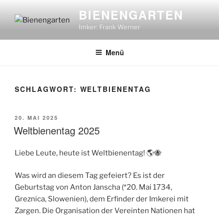
Zum
BIENENGARTEN
Inhalt
Imker: Frank Werner
springen
Menü
SCHLAGWORT:
WELTBIENENTAG
VERÖFFENTLICHT
20. MAI 2025
AM
Weltbienentag 2025
Liebe Leute, heute ist Weltbienentag! 🌎🐝
Was wird an diesem Tag gefeiert? Es ist der
Geburtstag von Anton Janscha (*20. Mai 1734,
Greznica, Slowenien), dem Erfinder der Imkerei mit
Zargen. Die Organisation der Vereinten Nationen hat