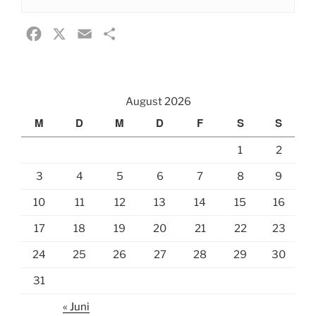
F
X
E
T
a
m
e
c
a
i
e
i
l
August 2026
b
l
e
M
D
M
D
F
S
S
o
n
1
2
o
k
3
4
5
6
7
8
9
10
11
12
13
14
15
16
17
18
19
20
21
22
23
24
25
26
27
28
29
30
31
« Juni