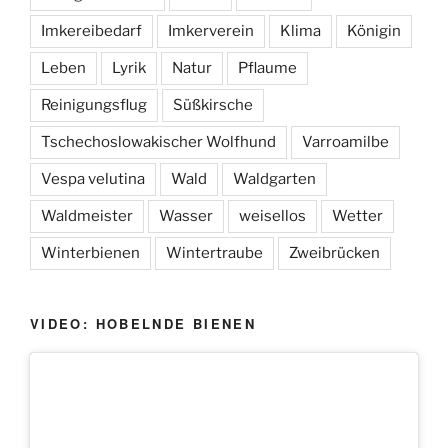
Imkereibedarf
Imkerverein
Klima
Königin
Leben
Lyrik
Natur
Pflaume
Reinigungsflug
Süßkirsche
Tschechoslowakischer Wolfhund
Varroamilbe
Vespa velutina
Wald
Waldgarten
Waldmeister
Wasser
weisellos
Wetter
Winterbienen
Wintertraube
Zweibrücken
VIDEO: HOBELNDE BIENEN