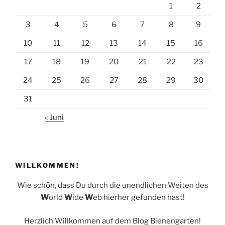
1
2
o
k
3
4
5
6
7
8
9
10
11
12
13
14
15
16
17
18
19
20
21
22
23
24
25
26
27
28
29
30
31
« Juni
WILLKOMMEN!
Wie schön, dass Du durch die unendlichen Weiten des
W
orld
W
ide
W
eb hierher gefunden hast!
Herzlich Willkommen auf dem Blog Bienengarten!