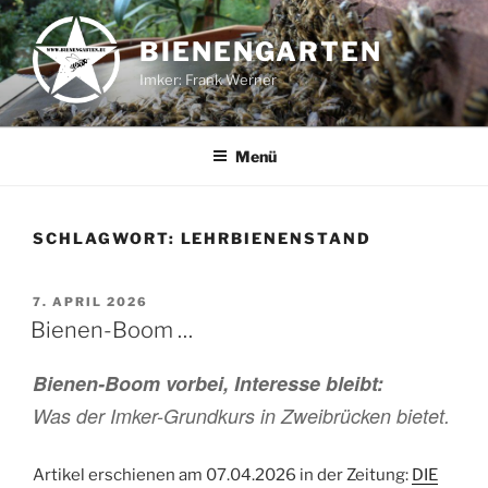
Zum
Inhalt
BIENENGARTEN
springen
Imker: Frank Werner
Menü
SCHLAGWORT:
LEHRBIENENSTAND
VERÖFFENTLICHT
7. APRIL 2026
AM
Bienen-Boom …
Bienen-Boom vorbei, Interesse bleibt:
Was der Imker-Grundkurs in Zweibrücken bietet.
Artikel erschienen am 07.04.2026 in der Zeitung:
DIE