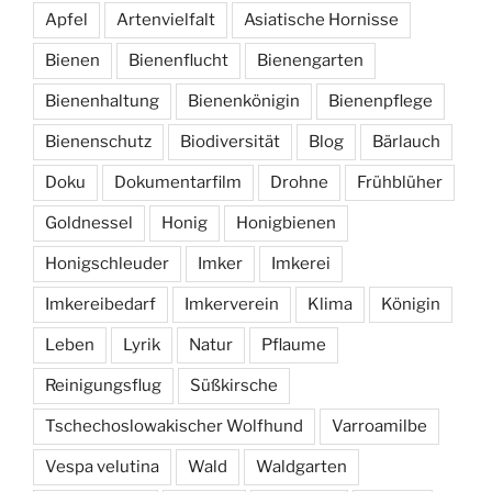
Apfel
Artenvielfalt
Asiatische Hornisse
Bienen
Bienenflucht
Bienengarten
Bienenhaltung
Bienenkönigin
Bienenpflege
Bienenschutz
Biodiversität
Blog
Bärlauch
Doku
Dokumentarfilm
Drohne
Frühblüher
Goldnessel
Honig
Honigbienen
Honigschleuder
Imker
Imkerei
Imkereibedarf
Imkerverein
Klima
Königin
Leben
Lyrik
Natur
Pflaume
Reinigungsflug
Süßkirsche
Tschechoslowakischer Wolfhund
Varroamilbe
Vespa velutina
Wald
Waldgarten