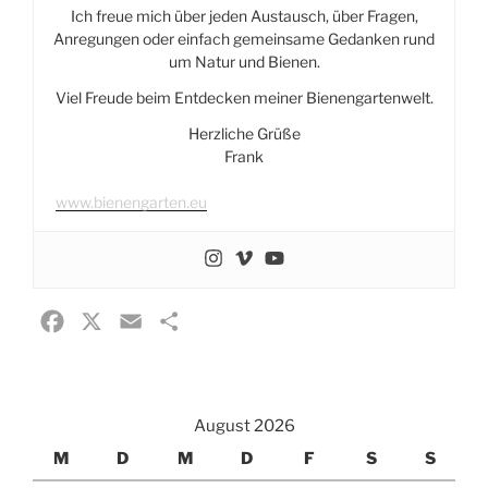
Ich freue mich über jeden Austausch, über Fragen,
Anregungen oder einfach gemeinsame Gedanken rund
um Natur und Bienen.
Viel Freude beim Entdecken meiner Bienengartenwelt.
Herzliche Grüße
Frank
www.bienengarten.eu
F
X
E
T
a
m
e
c
a
i
e
i
l
August 2026
b
l
e
M
D
M
D
F
S
S
o
n