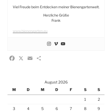
Viel Freude beim Entdecken meiner Bienengartenwelt.
Herzliche Grüße
Frank
www.bienengarten.eu
F
X
E
T
a
m
e
c
a
i
e
i
l
August 2026
b
l
e
M
D
M
D
F
S
S
o
n
1
2
o
k
3
4
5
6
7
8
9