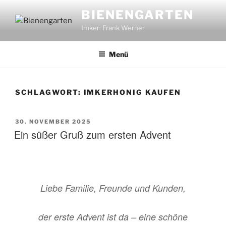
Zum
BIENENGARTEN
Inhalt
Imker: Frank Werner
springen
Menü
SCHLAGWORT:
IMKERHONIG KAUFEN
VERÖFFENTLICHT
30. NOVEMBER 2025
AM
Ein süßer Gruß zum ersten Advent
Liebe Familie, Freunde und Kunden,
der erste Advent ist da – eine schöne