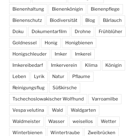
Bienenhaltung
Bienenkönigin
Bienenpflege
Bienenschutz
Biodiversität
Blog
Bärlauch
Doku
Dokumentarfilm
Drohne
Frühblüher
Goldnessel
Honig
Honigbienen
Honigschleuder
Imker
Imkerei
Imkereibedarf
Imkerverein
Klima
Königin
Leben
Lyrik
Natur
Pflaume
Reinigungsflug
Süßkirsche
Tschechoslowakischer Wolfhund
Varroamilbe
Vespa velutina
Wald
Waldgarten
Waldmeister
Wasser
weisellos
Wetter
Winterbienen
Wintertraube
Zweibrücken