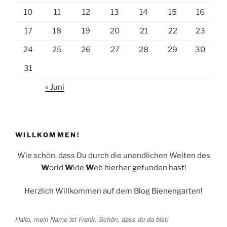
10
11
12
13
14
15
16
17
18
19
20
21
22
23
24
25
26
27
28
29
30
31
« Juni
WILLKOMMEN!
Wie schön, dass Du durch die unendlichen Weiten des
W
orld
W
ide
W
eb hierher gefunden hast!
Herzlich Willkommen auf dem Blog Bienengarten!
Hallo, mein Name ist Frank. Schön, dass du da bist!