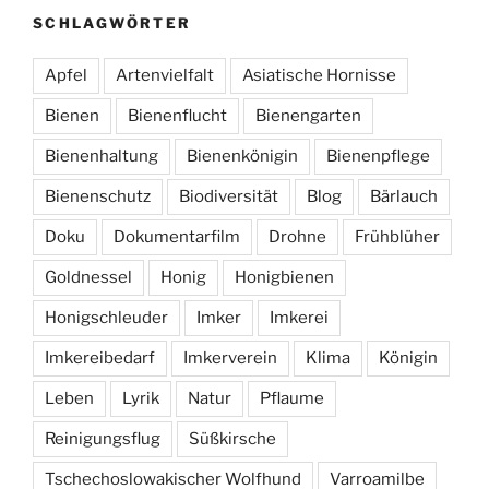
SCHLAGWÖRTER
Apfel
Artenvielfalt
Asiatische Hornisse
Bienen
Bienenflucht
Bienengarten
Bienenhaltung
Bienenkönigin
Bienenpflege
Bienenschutz
Biodiversität
Blog
Bärlauch
Doku
Dokumentarfilm
Drohne
Frühblüher
Goldnessel
Honig
Honigbienen
Honigschleuder
Imker
Imkerei
Imkereibedarf
Imkerverein
Klima
Königin
Leben
Lyrik
Natur
Pflaume
Reinigungsflug
Süßkirsche
Tschechoslowakischer Wolfhund
Varroamilbe