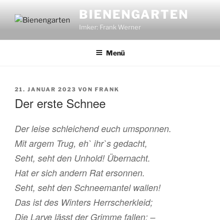
Zum
BIENENGARTEN
Inhalt
Imker: Frank Werner
springen
Menü
VERÖFFENTLICHT
21. JANUAR 2023
VON
FRANK
AM
Der erste Schnee
Der leise schleichend euch umsponnen.
Mit argem Trug, eh` ihr`s gedacht,
Seht, seht den Unhold! Übernacht.
Hat er sich andern Rat ersonnen.
Seht, seht den Schneemantel wallen!
Das ist des Winters Herrscherkleid;
Die Larve lässt der Grimme fallen; –