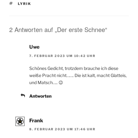
SCHLAGWÖRTER
o
n
LYRIK
o
k
2 Antworten auf „Der erste Schnee“
Uwe
7. FEBRUAR 2023 UM 10:42 UHR
Schönes Gedicht, trotzdem brauche ich diese
weiße Pracht nicht……. Die ist kalt, macht Glatteis,
und Matsch….. 😉
Antworten
Frank
8. FEBRUAR 2023 UM 17:46 UHR