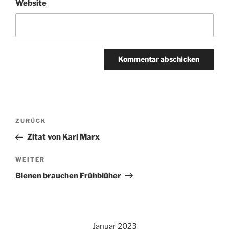
Website
A
l
Beitragsnavigation
t
Vorheriger
ZURÜCK
e
Beitrag
r
Zitat von Karl Marx
n
Nächster
WEITER
a
Beitrag
t
Bienen brauchen Frühblüher
i
v
e
:
Januar 2023