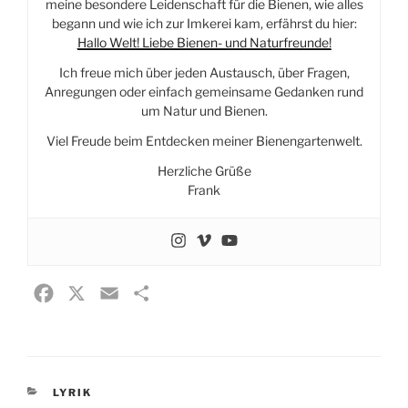
meine besondere Leidenschaft für die Bienen, wie alles
begann und wie ich zur Imkerei kam, erfährst du hier:
Hallo Welt! Liebe Bienen- und Naturfreunde!
Ich freue mich über jeden Austausch, über Fragen,
Anregungen oder einfach gemeinsame Gedanken rund
um Natur und Bienen.
Viel Freude beim Entdecken meiner Bienengartenwelt.
Herzliche Grüße
Frank
F
X
E
T
a
m
e
c
a
i
e
i
l
KATEGORIEN
LYRIK
b
l
e