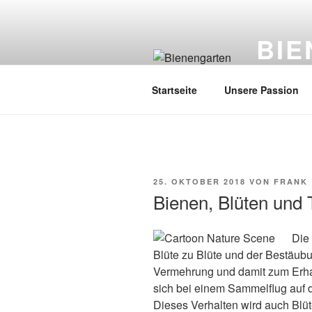
Zum
Inhalt
BI
springen
Imker: Fra
Startseite
Unsere Passion
VERÖFFENTLICHT
25. OKTOBER 2018
VON
FRANK
AM
Bienen, Blüten und 
Die 
Blüte zu Blüte und der Bestäubu
Vermehrung und damit zum Erhalt
sich bei einem Sammelflug auf d
Dieses Verhalten wird auch Blüte