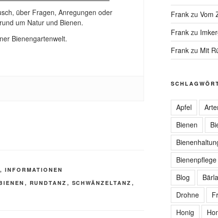
ausch, über Fragen, Anregungen oder
Frank
zu
Vom Z
und um Natur und Bienen.
Frank
zu
Imker
ner Bienengartenwelt.
Frank
zu
Mit R
SCHLAGWÖR
Apfel
Arte
Bienen
Bi
Bienenhaltun
Bienenpflege
N, INFORMATIONEN
Blog
Bärl
BIENEN
,
RUNDTANZ
,
SCHWÄNZELTANZ
,
Drohne
F
Honig
Hon