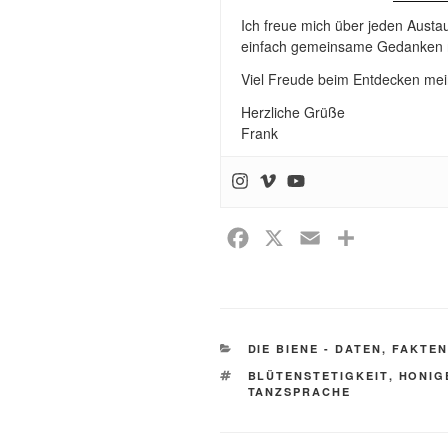
Ich freue mich über jeden Aust
einfach gemeinsame Gedanken r
Viel Freude beim Entdecken mei
Herzliche Grüße
Frank
F
X
E
T
a
m
e
c
a
i
e
i
l
b
l
e
KATEGORIEN
DIE BIENE - DATEN, FAKTE
o
n
SCHLAGWÖRTER
BLÜTENSTETIGKEIT
,
HONIG
TANZSPRACHE
o
k