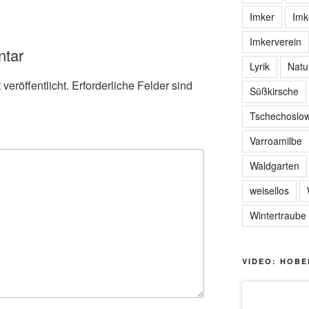
Imker
Imk
Imkerverein
ntar
Lyrik
Natu
veröffentlicht.
Erforderliche Felder sind
Süßkirsche
Tschechoslow
Varroamilbe
Waldgarten
weisellos
Wintertraube
VIDEO: HOBE