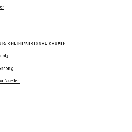
er
NIG ONLINE/REGIONAL KAUFEN
onig
enhonig
aufsstellen