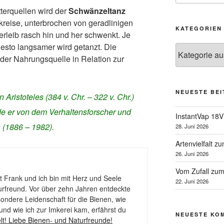
tterquellen wird der
Schwänzeltanz
bkreise, unterbrochen von geradlinigen
KATEGORIEN
erleib rasch hin und her schwenkt. Je
 desto langsamer wird getanzt. Die
Kategorien
der Nahrungsquelle in Relation zur
NEUESTE BE
ristoteles (384 v. Chr. – 322 v. Chr.)
de er von dem Verhaltensforscher und
InstantVap 18V
h (1886 – 1982).
28. Juni 2026
Artenvielfalt z
26. Juni 2026
Vom Zufall zum
 Frank und ich bin mit Herz und Seele
22. Juni 2026
urfreund. Vor über zehn Jahren entdeckte
ondere Leidenschaft für die Bienen, wie
und wie ich zur Imkerei kam, erfährst du
NEUESTE KO
lt! Liebe Bienen- und Naturfreunde!