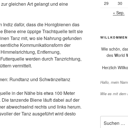
29
30
n zur gleichen Art gelangt und eine
« Sep.
in Indiz dafür, dass die Honigbienen das
Biene eine üppige Trachtquelle teilt sie
inen Tanz mit, wo sie Nahrung gefunden
WILLKOMMEN
wesentliche Kommunikationsform der
Wie schön, da
 Himmelsrichtung, Entfernung,
des
W
orld
 Futterquelle werden durch Tanzrichtung,
ttern vermittelt.
Herzlich Will
rmen: Rundtanz und Schwänzeltanz
Hallo, mein Name
quelle in der Nähe bis etwa 100 Meter
Wie es mit dem
Die tanzende Biene läuft dabei auf der
er abwechselnd rechts und links herum.
oller der Tanz ausgeführt wird desto
Suchen
nach: