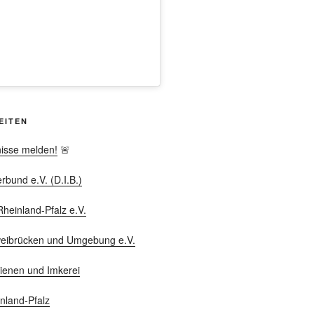
EITEN
nisse melden!
🚨
bund e.V. (D.I.B.)
heinland-Pfalz e.V.
weibrücken und Umgebung e.V.
ienen und Imkerei
nland-Pfalz