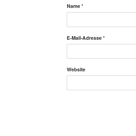
Name
*
E-Mail-Adresse
*
Website
A
l
t