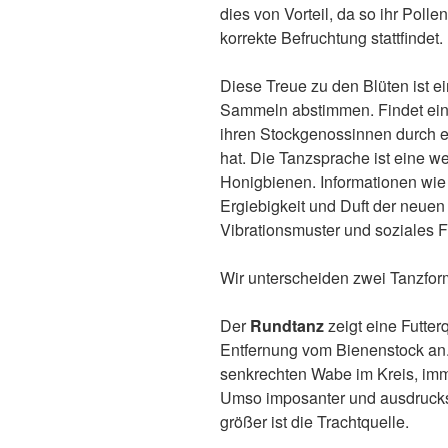
dies von Vorteil, da so ihr Polle
korrekte Befruchtung stattfindet.
Diese Treue zu den Blüten ist e
Sammeln abstimmen. Findet eine 
ihren Stockgenossinnen durch e
hat. Die Tanzsprache ist eine 
Honigbienen. Informationen wie
Ergiebigkeit und Duft der neuen
Vibrationsmuster und soziales Fü
Wir unterscheiden zwei Tanzfo
Der
Rundtanz
zeigt eine Futter
Entfernung vom Bienenstock an. 
senkrechten Wabe im Kreis, imm
Umso imposanter und ausdrucksv
größer ist die Trachtquelle.