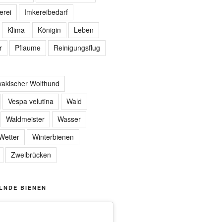
erei
Imkereibedarf
Klima
Königin
Leben
r
Pflaume
Reinigungsflug
akischer Wolfhund
Vespa velutina
Wald
Waldmeister
Wasser
Wetter
Winterbienen
Zweibrücken
LNDE BIENEN