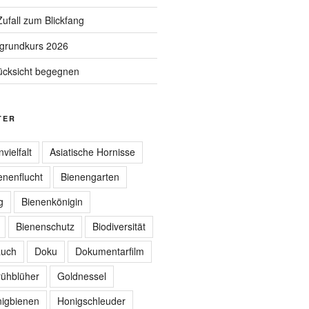
ufall zum Blickfang
grundkurs 2026
ücksicht begegnen
TER
nvielfalt
Asiatische Hornisse
enenflucht
Bienengarten
g
Bienenkönigin
Bienenschutz
Biodiversität
auch
Doku
Dokumentarfilm
rühblüher
Goldnessel
igbienen
Honigschleuder