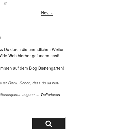
31
Nov. »
!
ss Du durch die unendlichen Weiten
W
ide
W
eb hierher gefunden hast!
kommen auf dem Blog Bienengarten!
 ist Frank. Schön, dass du da bist!
 Bienengarten begann …
Weiterlesen