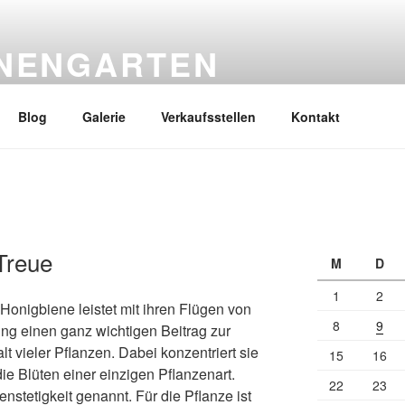
ENENGARTEN
nk Werner
Blog
Galerie
Verkaufsstellen
Kontakt
Treue
M
D
1
2
Honigbiene leistet mit ihren Flügen von
8
9
ng einen ganz wichtigen Beitrag zur
 vieler Pflanzen. Dabei konzentriert sie
15
16
ie Blüten einer einzigen Pflanzenart.
22
23
nstetigkeit genannt. Für die Pflanze ist