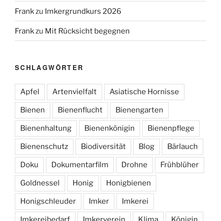
Frank
zu
Imkergrundkurs 2026
Frank
zu
Mit Rücksicht begegnen
SCHLAGWÖRTER
Apfel
Artenvielfalt
Asiatische Hornisse
Bienen
Bienenflucht
Bienengarten
Bienenhaltung
Bienenkönigin
Bienenpflege
Bienenschutz
Biodiversität
Blog
Bärlauch
Doku
Dokumentarfilm
Drohne
Frühblüher
Goldnessel
Honig
Honigbienen
Honigschleuder
Imker
Imkerei
Imkereibedarf
Imkerverein
Klima
Königin