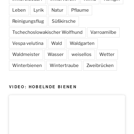
Leben
Lyrik
Natur
Pflaume
Reinigungsflug
Süßkirsche
Tschechoslowakischer Wolfhund
Varroamilbe
Vespa velutina
Wald
Waldgarten
Waldmeister
Wasser
weisellos
Wetter
Winterbienen
Wintertraube
Zweibrücken
VIDEO: HOBELNDE BIENEN