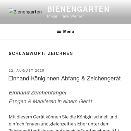
Zum
BIENENGARTEN
Inhalt
Imker: Frank Werner
springen
Menü
SCHLAGWORT:
ZEICHNEN
VERÖFFENTLICHT
22. AUGUST 2025
AM
Einhand Königinnen Abfang & Zeichengerät
Einhand Zeichenfänger
Fangen & Markieren in einem Gerät
Mit diesem Gerät können Sie die Königin schnell und
einfach fangen und gleichzeitig sicher unter dem
Zeichengitter fixieren und anschließend zeichnen. Mit