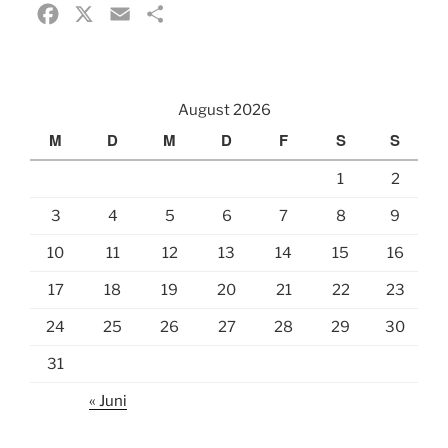
F
X
E
T
a
m
e
c
a
i
e
i
l
August 2026
b
l
e
M
D
M
D
F
S
S
o
n
1
2
o
k
3
4
5
6
7
8
9
10
11
12
13
14
15
16
17
18
19
20
21
22
23
24
25
26
27
28
29
30
31
« Juni