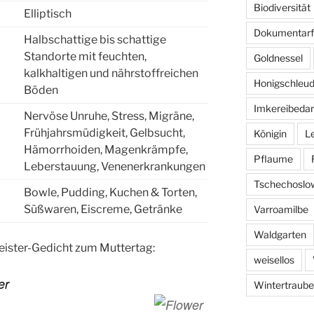
Biodiversität
Elliptisch
Dokumentarf
Halbschattige bis schattige
Standorte mit feuchten,
Goldnessel
kalkhaltigen und nährstoffreichen
Honigschleud
Böden
Imkereibedar
Nervöse Unruhe, Stress, Migräne,
Frühjahrsmüdigkeit, Gelbsucht,
Königin
L
Hämorrhoiden, Magenkrämpfe,
Pflaume
Leberstauung, Venenerkrankungen
Tschechoslo
Bowle, Pudding, Kuchen & Torten,
Süßwaren, Eiscreme, Getränke
Varroamilbe
Waldgarten
eister-Gedicht zum Muttertag:
weisellos
er
Wintertraube