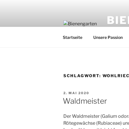
Zum
Inhalt
BI
springen
Imker: Fr
Startseite
Unsere Passion
SCHLAGWORT:
WOHLRIE
VERÖFFENTLICHT
2. MAI 2020
AM
Waldmeister
Der Waldmeister (Galium odora
Rötegewächse (Rubiaceae) und 