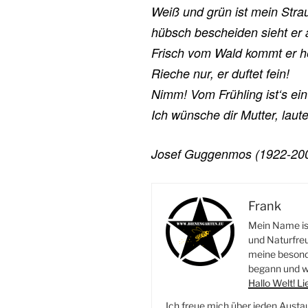
Weiß und grün ist mein Stra
hübsch bescheiden sieht er 
Frisch vom Wald kommt er h
Rieche nur, er duftet fein!
Nimm! Vom Frühling ist‘s ein
Ich wünsche dir Mutter, laut
Josef Guggenmos (1922-20
Frank
Mein Name ist
und Naturfreu
meine besonde
begann und wi
Hallo Welt! L
Ich freue mich über jeden Austa