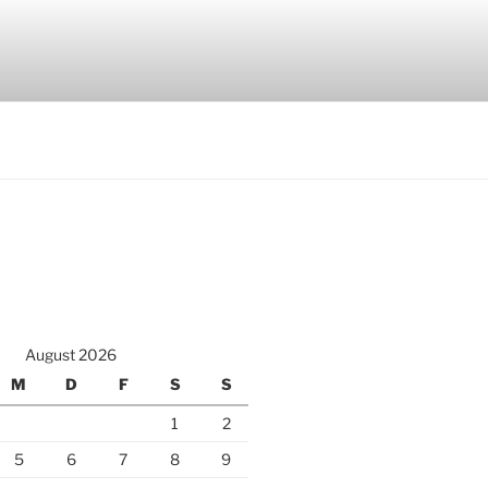
August 2026
M
D
F
S
S
1
2
5
6
7
8
9