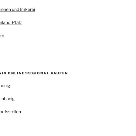
ienen und Imkerei
nland-Pfalz
er
NIG ONLINE/REGIONAL KAUFEN
honig
enhonig
aufsstellen