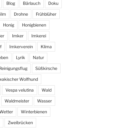
Blog
Bärlauch
Doku
ilm
Drohne
Frühblüher
Honig
Honigbienen
er
Imker
Imkerei
f
Imkerverein
Klima
eben
Lyrik
Natur
Reinigungsflug
Süßkirsche
wakischer Wolfhund
Vespa velutina
Wald
Waldmeister
Wasser
Wetter
Winterbienen
Zweibrücken