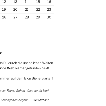
12
13
14
15
16
19
20
21
22
23
26
27
28
29
30
N!
ss Du durch die unendlichen Weiten
W
ide
W
eb hierher gefunden hast!
kommen auf dem Blog Bienengarten!
 ist Frank. Schön, dass du da bist!
 Bienengarten begann …
Weiterlesen