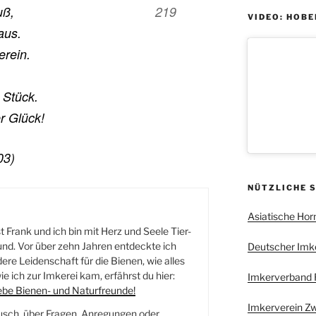
uß,
VIDEO: HOBE
aus.
erein.
 Stück.
er Glück!
03)
NÜTZLICHE 
Asiatische Hor
 Frank und ich bin mit Herz und Seele Tier-
nd. Vor über zehn Jahren entdeckte ich
Deutscher Imker
re Leidenschaft für die Bienen, wie alles
e ich zur Imkerei kam, erfährst du hier:
Imkerverband R
iebe Bienen- und Naturfreunde!
Imkerverein Z
usch, über Fragen, Anregungen oder