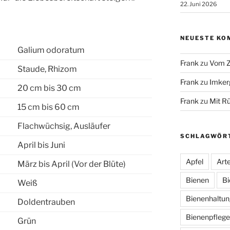
22. Juni 2026
NEUESTE KO
Galium odoratum
Frank
zu
Vom Z
Staude, Rhizom
Frank
zu
Imker
20 cm bis 30 cm
Frank
zu
Mit R
15 cm bis 60 cm
Flachwüchsig, Ausläufer
SCHLAGWÖR
April bis Juni
Apfel
Arte
März bis April (Vor der Blüte)
Bienen
Bi
Weiß
Bienenhaltun
Doldentrauben
Bienenpflege
Grün