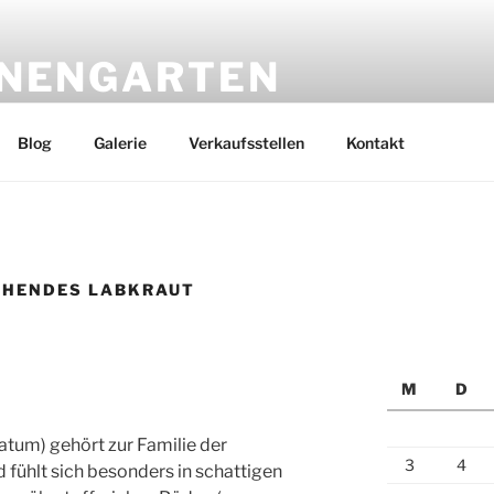
ENENGARTEN
ank Werner
Blog
Galerie
Verkaufsstellen
Kontakt
CHENDES LABKRAUT
M
D
tum) gehört zur Familie der
3
4
fühlt sich besonders in schattigen