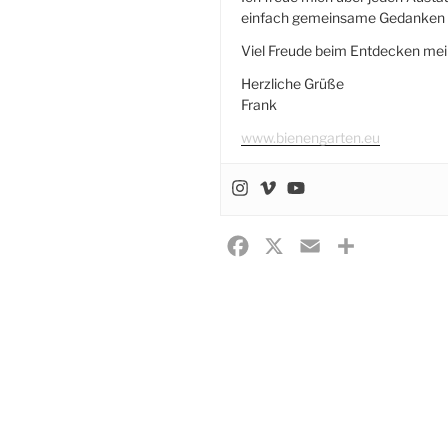
einfach gemeinsame Gedanken r
Viel Freude beim Entdecken mei
Herzliche Grüße
Frank
www.bienengarten.eu
F
X
E
T
a
m
e
c
a
i
e
i
l
b
l
e
o
n
o
k