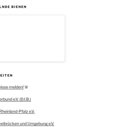
LNDE BIENEN
SEITEN
nisse melden!
🚨
bund e.V. (D.I.B.)
heinland-Pfalz e.V.
weibrücken und Umgebung e.V.