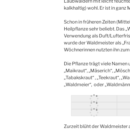
Laubwäldern mit leicht feucht
kalkhaltig) wohl. Er ist in gan
Schon in früheren Zeiten (Mitte
Heilpflanze sehr beliebt. Das 
Verwendung als Duft/Lufterfris
wurde der Waldmeister als „Fr
Wöchnerinnen nutzten ihn zum A
Die Pflanze trägt viele Namen 
„Maikraut“, „Mäserich“, „Mösch
„Tabakskraut“ , „Teekraut“, „Wa
„Waldmeier“, oder „Waldmänn
Zurzeit blüht der Waldmeister