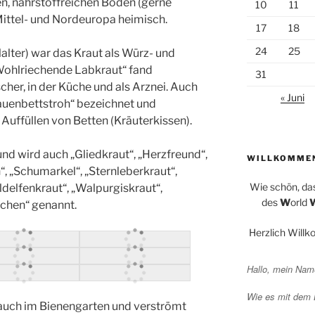
en, nährstoffreichen Böden (gerne
10
11
z Mittel- und Nordeuropa heimisch.
17
18
24
25
lalter) war das Kraut als Würz- und
„Wohlriechende Labkraut“ fand
31
cher, in der Küche und als Arznei. Auch
« Juni
auenbettstroh“ bezeichnet und
uffüllen von Betten (Kräuterkissen).
und wird auch „Gliedkraut“, „Herzfreund“,
WILLKOMME
“, „Schumarkel“, „Sternleberkraut“,
Wie schön, da
ldelfenkraut“, „Walpurgiskraut“,
des
W
orld
chen“ genannt.
Herzlich Will
Hallo, mein Name
Wie es mit dem
 auch im Bienengarten und verströmt