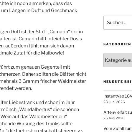
öchte ich noch anmerken, dass das
l um Längen in Duft und Geschmack
Suchen
nach:
en Duft ist der Stoff „Cumarin“ der in
ten ist. Cumarin hilft in leichter Dosis
KATEGORIEN
n, außerdem fühlt man sich davon
imale Zutat für die Maibowle!
Kategorien
führt zum genauen Gegenteil mit
hmerzen. Daher sollten die Blätter nicht
t mehr als 3 Gramm frischer Waldmeister
NEUESTE BE
rwendet werden.
InstantVap 18V
alter Liebestrank und schon im Jahr
28. Juni 2026
inermönch „Wandalbertus“ die schönen
Artenvielfalt 
 Wein auf das Waldmeisterlein“
26. Juni 2026
chende Wirkung des Trunks sollte
Vom Zufall zum
Mai“ die Liebesbereitschaft steigern. ^^