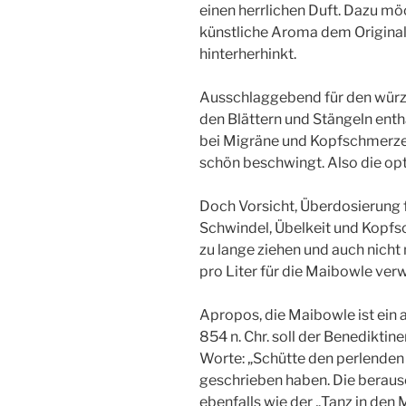
einen herrlichen Duft. Dazu m
künstliche Aroma dem Origina
hinterherhinkt.
Ausschlaggebend für den würzig
den Blättern und Stängeln enthal
bei Migräne und Kopfschmerze
schön beschwingt. Also die opt
Doch Vorsicht, Überdosierung 
Schwindel, Übelkeit und Kopfsc
zu lange ziehen und auch nich
pro Liter für die Maibowle ve
Apropos, die Maibowle ist ein 
854 n. Chr. soll der Benedikt
Worte: „Schütte den perlenden
geschrieben haben. Die beraus
ebenfalls wie der „Tanz in den 