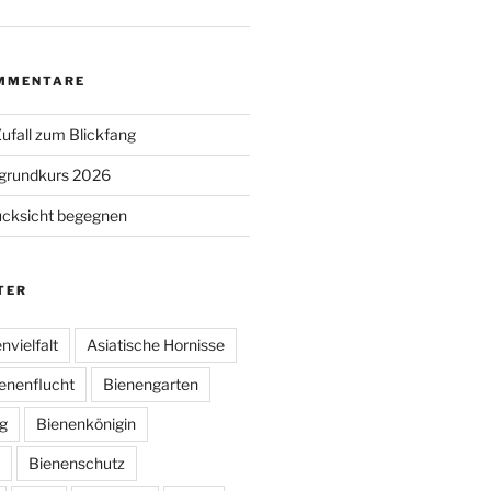
MMENTARE
ufall zum Blickfang
grundkurs 2026
ücksicht begegnen
TER
nvielfalt
Asiatische Hornisse
enenflucht
Bienengarten
g
Bienenkönigin
Bienenschutz