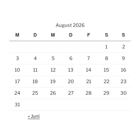
a
m
e
c
a
i
e
i
l
August 2026
b
l
e
M
D
M
D
F
S
S
o
n
1
2
o
k
3
4
5
6
7
8
9
10
11
12
13
14
15
16
17
18
19
20
21
22
23
24
25
26
27
28
29
30
31
« Juni