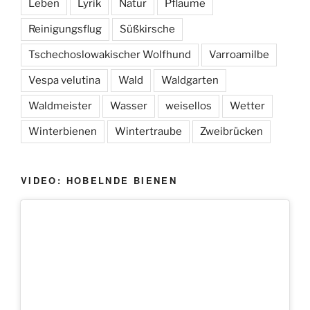
Leben
Lyrik
Natur
Pflaume
Reinigungsflug
Süßkirsche
Tschechoslowakischer Wolfhund
Varroamilbe
Vespa velutina
Wald
Waldgarten
Waldmeister
Wasser
weisellos
Wetter
Winterbienen
Wintertraube
Zweibrücken
VIDEO: HOBELNDE BIENEN