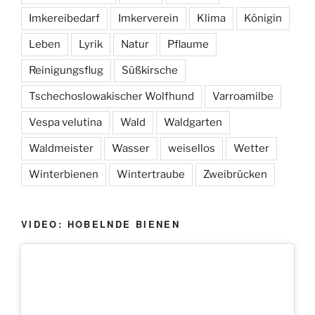
Imkereibedarf
Imkerverein
Klima
Königin
Leben
Lyrik
Natur
Pflaume
Reinigungsflug
Süßkirsche
Tschechoslowakischer Wolfhund
Varroamilbe
Vespa velutina
Wald
Waldgarten
Waldmeister
Wasser
weisellos
Wetter
Winterbienen
Wintertraube
Zweibrücken
VIDEO: HOBELNDE BIENEN