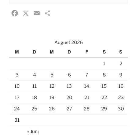
F
X
E
T
a
m
e
c
a
i
e
i
l
August 2026
b
l
e
M
D
M
D
F
S
S
o
n
1
2
o
k
3
4
5
6
7
8
9
10
11
12
13
14
15
16
17
18
19
20
21
22
23
24
25
26
27
28
29
30
31
« Juni