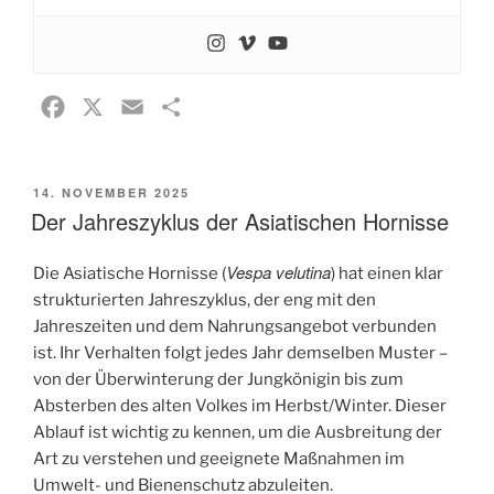
F
X
E
T
a
m
e
c
a
i
VERÖFFENTLICHT
14. NOVEMBER 2025
e
i
l
AM
Der Jahreszyklus der Asiatischen Hornisse
b
l
e
o
n
Vespa velutina
Die Asiatische Hornisse (
) hat einen klar
o
strukturierten Jahreszyklus, der eng mit den
k
Jahreszeiten und dem Nahrungsangebot verbunden
ist. Ihr Verhalten folgt jedes Jahr demselben Muster –
von der Überwinterung der Jungkönigin bis zum
Absterben des alten Volkes im Herbst/Winter. Dieser
Ablauf ist wichtig zu kennen, um die Ausbreitung der
Art zu verstehen und geeignete Maßnahmen im
Umwelt- und Bienenschutz abzuleiten.