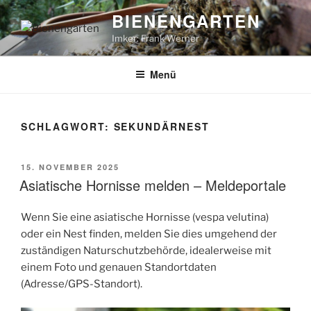
Zum
BIENENGARTEN
Inhalt
Imker: Frank Werner
springen
Menü
SCHLAGWORT:
SEKUNDÄRNEST
VERÖFFENTLICHT
15. NOVEMBER 2025
AM
Asiatische Hornisse melden – Meldeportale
Wenn Sie eine asiatische Hornisse (vespa velutina)
oder ein Nest finden, melden Sie dies umgehend der
zuständigen Naturschutzbehörde, idealerweise mit
einem Foto und genauen Standortdaten
(Adresse/GPS-Standort).