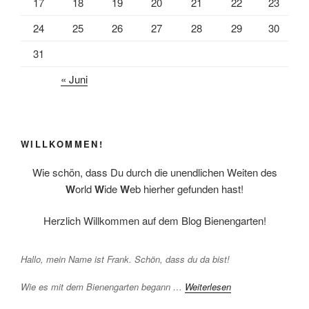
17
18
19
20
21
22
23
24
25
26
27
28
29
30
31
« Juni
WILLKOMMEN!
Wie schön, dass Du durch die unendlichen Weiten des
W
orld
W
ide
W
eb hierher gefunden hast!
Herzlich Willkommen auf dem Blog Bienengarten!
Hallo, mein Name ist Frank. Schön, dass du da bist!
Wie es mit dem Bienengarten begann …
Weiterlesen