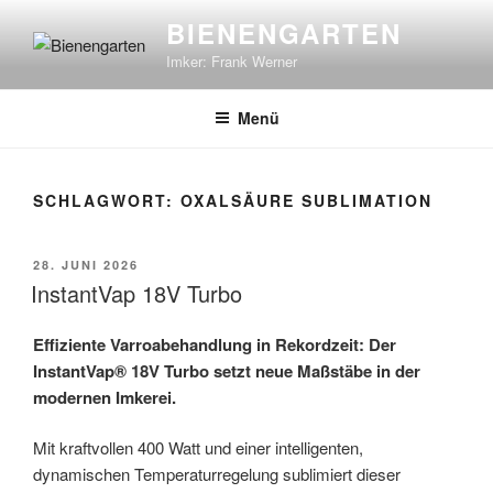
Zum
BIENENGARTEN
Inhalt
Imker: Frank Werner
springen
Menü
SCHLAGWORT:
OXALSÄURE SUBLIMATION
VERÖFFENTLICHT
28. JUNI 2026
AM
InstantVap 18V Turbo
Effiziente Varroabehandlung in Rekordzeit: Der
InstantVap® 18V Turbo setzt neue Maßstäbe in der
modernen Imkerei.
Mit kraftvollen 400 Watt und einer intelligenten,
dynamischen Temperaturregelung sublimiert dieser