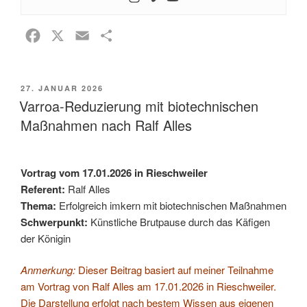
F
X
E
T
a
m
e
c
a
i
VERÖFFENTLICHT
27. JANUAR 2026
e
i
l
AM
Varroa-Reduzierung mit biotechnischen
b
l
e
Maßnahmen nach Ralf Alles
o
n
o
k
Vortrag vom 17.01.2026 in Rieschweiler
Referent:
Ralf Alles
Thema:
Erfolgreich imkern mit biotechnischen Maßnahmen
Schwerpunkt:
Künstliche Brutpause durch das Käfigen
der Königin
Anmerkung:
Dieser Beitrag basiert auf meiner Teilnahme
am Vortrag von Ralf Alles am 17.01.2026 in Rieschweiler.
Die Darstellung erfolgt nach bestem Wissen aus eigenen