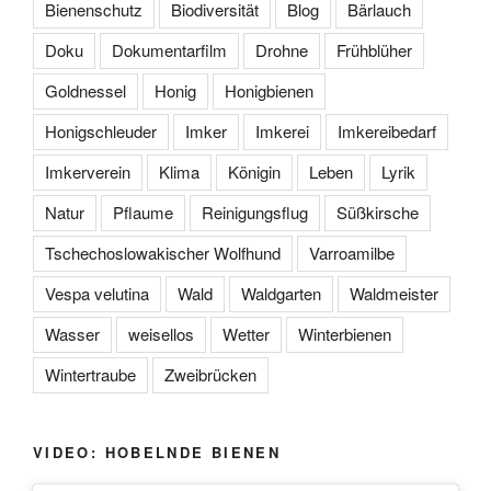
Bienenschutz
Biodiversität
Blog
Bärlauch
Doku
Dokumentarfilm
Drohne
Frühblüher
Goldnessel
Honig
Honigbienen
Honigschleuder
Imker
Imkerei
Imkereibedarf
Imkerverein
Klima
Königin
Leben
Lyrik
Natur
Pflaume
Reinigungsflug
Süßkirsche
Tschechoslowakischer Wolfhund
Varroamilbe
Vespa velutina
Wald
Waldgarten
Waldmeister
Wasser
weisellos
Wetter
Winterbienen
Wintertraube
Zweibrücken
VIDEO: HOBELNDE BIENEN