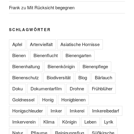
Frank
zu
Mit Rücksicht begegnen
SCHLAGWÖRTER
Apfel
Artenvielfalt
Asiatische Hornisse
Bienen
Bienenflucht
Bienengarten
Bienenhaltung
Bienenkönigin
Bienenpflege
Bienenschutz
Biodiversität
Blog
Bärlauch
Doku
Dokumentarfilm
Drohne
Frühblüher
Goldnessel
Honig
Honigbienen
Honigschleuder
Imker
Imkerei
Imkereibedarf
Imkerverein
Klima
Königin
Leben
Lyrik
Natur
Pflaume
Reinigungsflug
Süßkirsche