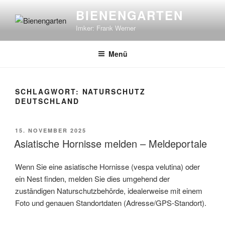
Zum
BIENENGARTEN
Inhalt
Imker: Frank Werner
springen
Menü
SCHLAGWORT:
NATURSCHUTZ
DEUTSCHLAND
VERÖFFENTLICHT
15. NOVEMBER 2025
AM
Asiatische Hornisse melden – Meldeportale
Wenn Sie eine asiatische Hornisse (vespa velutina) oder
ein Nest finden, melden Sie dies umgehend der
zuständigen Naturschutzbehörde, idealerweise mit einem
Foto und genauen Standortdaten (Adresse/GPS-Standort).