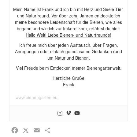
Mein Name ist Frank und ich bin mit Herz und Seele Tier-
und Naturfreund. Vor über zehn Jahren entdeckte ich
meine besondere Leidenschaft für die Bienen, wie alles
begann und wie ich zur Imkerei kam, erfährst du hier:
Hallo Welt! Liebe Bienen- und Naturfreunde!
Ich freue mich über jeden Austausch, über Fragen,
Anregungen oder einfach gemeinsame Gedanken rund
um Natur und Bienen.
Viel Freude beim Entdecken meiner Bienengartenwelt.
Herzliche Grüße
Frank
www.bienengarten.eu
F
X
E
T