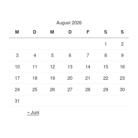
a
m
e
c
a
i
e
i
l
August 2026
b
l
e
M
D
M
D
F
S
S
o
n
1
2
o
k
3
4
5
6
7
8
9
10
11
12
13
14
15
16
17
18
19
20
21
22
23
24
25
26
27
28
29
30
31
« Juni