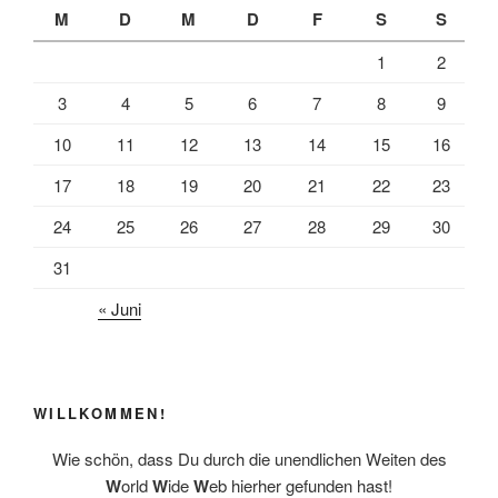
b
l
e
M
D
M
D
F
S
S
o
n
1
2
o
k
3
4
5
6
7
8
9
10
11
12
13
14
15
16
17
18
19
20
21
22
23
24
25
26
27
28
29
30
31
« Juni
WILLKOMMEN!
Wie schön, dass Du durch die unendlichen Weiten des
W
orld
W
ide
W
eb hierher gefunden hast!