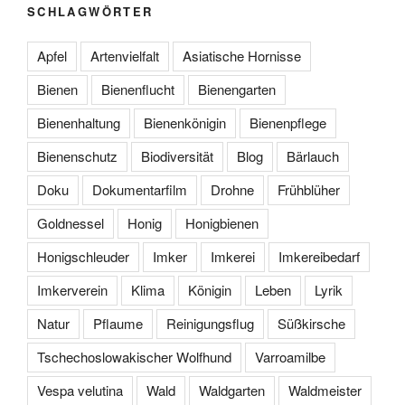
SCHLAGWÖRTER
Apfel
Artenvielfalt
Asiatische Hornisse
Bienen
Bienenflucht
Bienengarten
Bienenhaltung
Bienenkönigin
Bienenpflege
Bienenschutz
Biodiversität
Blog
Bärlauch
Doku
Dokumentarfilm
Drohne
Frühblüher
Goldnessel
Honig
Honigbienen
Honigschleuder
Imker
Imkerei
Imkereibedarf
Imkerverein
Klima
Königin
Leben
Lyrik
Natur
Pflaume
Reinigungsflug
Süßkirsche
Tschechoslowakischer Wolfhund
Varroamilbe
Vespa velutina
Wald
Waldgarten
Waldmeister