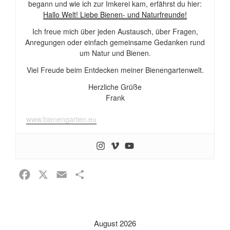
begann und wie ich zur Imkerei kam, erfährst du hier:
Hallo Welt! Liebe Bienen- und Naturfreunde!
Ich freue mich über jeden Austausch, über Fragen,
Anregungen oder einfach gemeinsame Gedanken rund
um Natur und Bienen.
Viel Freude beim Entdecken meiner Bienengartenwelt.
Herzliche Grüße
Frank
www.bienengarten.eu
F
X
E
T
a
m
e
c
a
i
e
i
l
August 2026