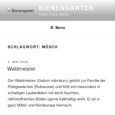
Zum
BIENENGARTEN
Inhalt
Imker: Frank Werner
springen
Menü
SCHLAGWORT:
MÖSCH
VERÖFFENTLICHT
2. MAI 2020
AM
Waldmeister
Der Waldmeister (Galium odoratum) gehört zur Familie der
Rötegewächse (Rubiaceae) und fühlt sich besonders in
schattigen Laubwäldern mit leicht feuchten,
nährstoffreichen Böden (gerne kalkhaltig) wohl. Er ist in
ganz Mittel- und Nordeuropa heimisch.