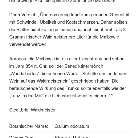
beschwingt. Also die optimale Zutat für die Maibowle!
Doch Vorsicht, Überdosierung führt zum genauen Gegenteil
mit Schwindel, Übelkeit und Kopfschmerzen. Daher sollten
die Blätter nicht zu lange ziehen und auch nicht mehr als 3
Gramm frischer Waldmeister pro Liter für die Maibowle
verwendet werden.
Apropos, die Maibowle ist ein alter Liebestrank und schon
im Jahr 854 n. Chr. soll der Benediktinermönch
„Wandalbertus“ die schönen Worte: „Schütte den perlenden
Wein auf das Waldmeisterlein“ geschrieben haben. Die
berauschende Wirkung des Trunks sollte ebenfalls wie der
„Tanz in den Mai“ die Liebesbereitschaft steigern. ^^
Steckbrief Waldmeister
Botanischer Name:
Galium odoratum
Staude, Rhizom
Wuchs-Typ: