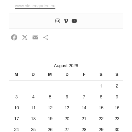
www.bienengarten.eu
F
X
E
T
a
m
e
c
a
i
e
i
l
August 2026
b
l
e
M
D
M
D
F
S
S
o
n
1
2
o
k
3
4
5
6
7
8
9
10
11
12
13
14
15
16
17
18
19
20
21
22
23
24
25
26
27
28
29
30