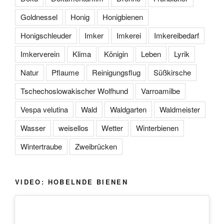
Goldnessel
Honig
Honigbienen
Honigschleuder
Imker
Imkerei
Imkereibedarf
Imkerverein
Klima
Königin
Leben
Lyrik
Natur
Pflaume
Reinigungsflug
Süßkirsche
Tschechoslowakischer Wolfhund
Varroamilbe
Vespa velutina
Wald
Waldgarten
Waldmeister
Wasser
weisellos
Wetter
Winterbienen
Wintertraube
Zweibrücken
VIDEO: HOBELNDE BIENEN