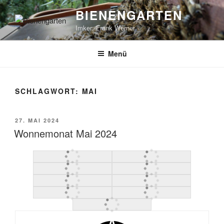
Zum
BIENENGARTEN
Inhalt
Imker: Frank Werner
springen
Menü
SCHLAGWORT:
MAI
VERÖFFENTLICHT
27. MAI 2024
AM
Wonnemonat Mai 2024