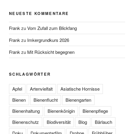
NEUESTE KOMMENTARE
Frank
zu
Vom Zufall zum Blickfang
Frank
zu
Imkergrundkurs 2026
Frank
zu
Mit Rücksicht begegnen
SCHLAGWÖRTER
Apfel
Artenvielfalt
Asiatische Hornisse
Bienen
Bienenflucht
Bienengarten
Bienenhaltung
Bienenkönigin
Bienenpflege
Bienenschutz
Biodiversität
Blog
Bärlauch
Doku
Dokumentarfilm
Drohne
Frühblüher