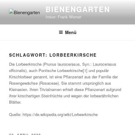
Zum
BIENENGARTEN
Inhalt
Imker: Frank Werner
springen
Menü
SCHLAGWORT:
LORBEERKIRSCHE
Die Lorbeerkirsche (Prunus laurocerasus, Syn.: Laurocerasus
officinalis), auch Pontische Lorbeerkirsche[1] und populär
Kirschlorbeer genannt, ist eine Pflanzenart aus der Familie der
Rosengewächse (Rosaceae). Sie stammt ursprünglich aus
Kleinasien. Ihren Trivialnamen erhielt diese Pflanzenart aufgrund
ihrer kirschartigen Steinfrüchte und wegen der lorbeerähnlichen
Blätter.
Quelle: https://de.wikipedia.org/wiki/Lorbeerkirsche
VERÖFFENTLICHT
22. APRIL 2020