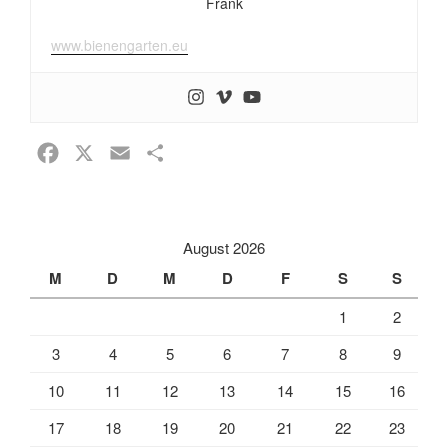
Frank
www.bienengarten.eu
F
X
E
T
a
m
e
c
a
i
e
i
l
August 2026
b
l
e
M
D
M
D
F
S
S
o
n
1
2
o
k
3
4
5
6
7
8
9
10
11
12
13
14
15
16
17
18
19
20
21
22
23