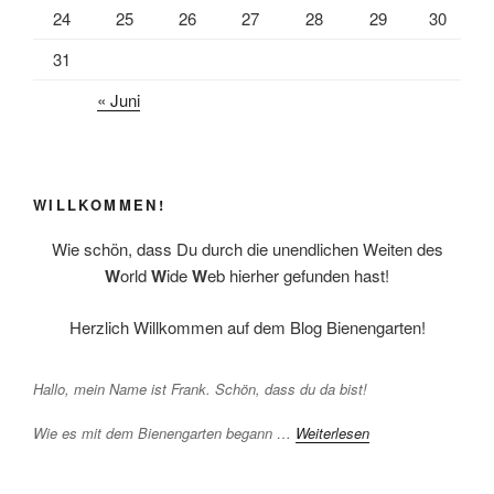
24
25
26
27
28
29
30
31
« Juni
WILLKOMMEN!
Wie schön, dass Du durch die unendlichen Weiten des
W
orld
W
ide
W
eb hierher gefunden hast!
Herzlich Willkommen auf dem Blog Bienengarten!
Hallo, mein Name ist Frank. Schön, dass du da bist!
Wie es mit dem Bienengarten begann …
Weiterlesen