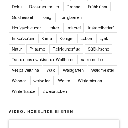
Doku
Dokumentarfilm
Drohne
Frühblüher
Goldnessel
Honig
Honigbienen
Honigschleuder
Imker
Imkerei
Imkereibedarf
Imkerverein
Klima
Königin
Leben
Lyrik
Natur
Pflaume
Reinigungsflug
Süßkirsche
Tschechoslowakischer Wolfhund
Varroamilbe
Vespa velutina
Wald
Waldgarten
Waldmeister
Wasser
weisellos
Wetter
Winterbienen
Wintertraube
Zweibrücken
VIDEO: HOBELNDE BIENEN