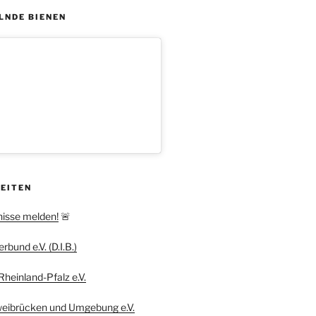
LNDE BIENEN
SEITEN
nisse melden!
🚨
bund e.V. (D.I.B.)
heinland-Pfalz e.V.
weibrücken und Umgebung e.V.