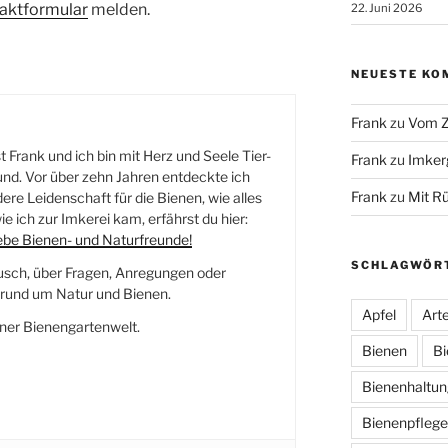
aktformular
melden.
22. Juni 2026
NEUESTE KO
Frank
zu
Vom Z
 Frank und ich bin mit Herz und Seele Tier-
Frank
zu
Imker
nd. Vor über zehn Jahren entdeckte ich
Frank
zu
Mit R
re Leidenschaft für die Bienen, wie alles
e ich zur Imkerei kam, erfährst du hier:
iebe Bienen- und Naturfreunde!
SCHLAGWÖR
usch, über Fragen, Anregungen oder
und um Natur und Bienen.
Apfel
Arte
ner Bienengartenwelt.
Bienen
Bi
Bienenhaltun
Bienenpflege