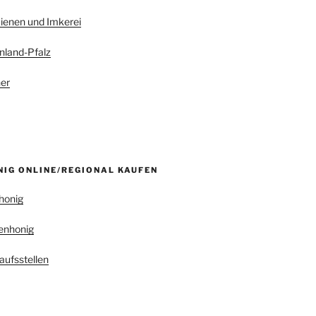
ienen und Imkerei
nland-Pfalz
er
NIG ONLINE/REGIONAL KAUFEN
honig
enhonig
aufsstellen