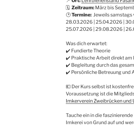
📍
Ort:
Lehrbienenstand Fasan
🗓
Zeitraum:
März bis Septem
🕑
Termine:
Jeweils samstags v
28.03.2026 | 25.04.2026 | 30.
25.07.2026 | 29.08.2026 | 26.
Was dich erwartet:
✔️ Fundierte Theorie
✔️ Praktische Arbeit direkt am
✔️ Begleitung durch das gesam
✔️ Persönliche Betreuung und
💶 Der Kurs selbst ist kostenfrei
Voraussetzung ist die Mitglied
Imkerverein Zweibrücken und 
Tauche ein in die faszinierende
Imkerei von Grund auf und werd