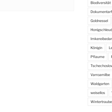
Biodiversität
Dokumentarf
Goldnessel
Honigschleud
Imkereibedar
Königin
L
Pflaume
Tschechoslo
Varroamilbe
Waldgarten
weisellos
Wintertraube