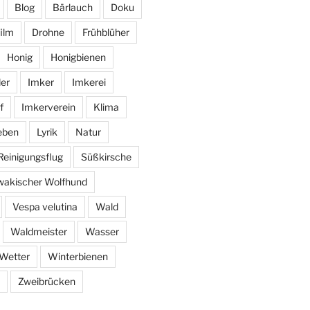
Blog
Bärlauch
Doku
ilm
Drohne
Frühblüher
Honig
Honigbienen
er
Imker
Imkerei
f
Imkerverein
Klima
eben
Lyrik
Natur
Reinigungsflug
Süßkirsche
wakischer Wolfhund
Vespa velutina
Wald
Waldmeister
Wasser
Wetter
Winterbienen
Zweibrücken