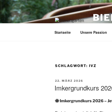
Zum
Inhalt
BI
springen
Imker: Fr
Startseite
Unsere Passion
SCHLAGWORT:
IVZ
VERÖFFENTLICHT
22. MÄRZ 2026
AM
Imkergrundkurs 202
🐝 Imkergrundkurs 2026 – Jetz