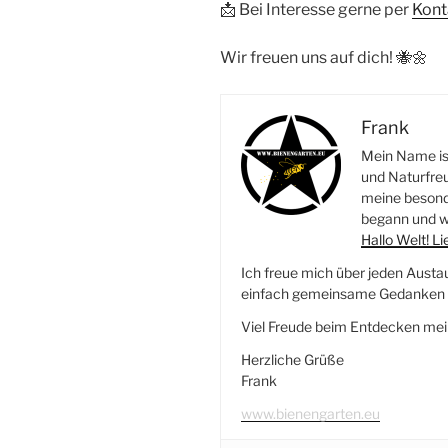
📩 Bei Interesse gerne per
Kont
Wir freuen uns auf dich! 🐝🌼
Frank
Mein Name ist
und Naturfreu
meine besonde
begann und wi
Hallo Welt! L
Ich freue mich über jeden Austa
einfach gemeinsame Gedanken r
Viel Freude beim Entdecken mei
Herzliche Grüße
Frank
www.bienengarten.eu