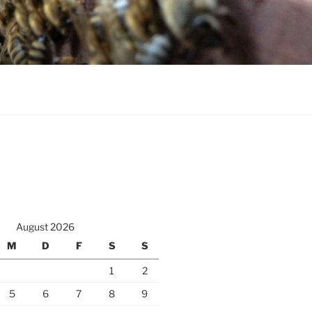
August 2026
M
D
F
S
S
1
2
5
6
7
8
9