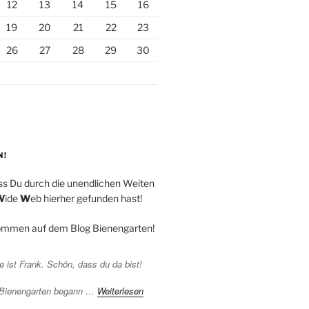
12
13
14
15
16
19
20
21
22
23
26
27
28
29
30
N!
ss Du durch die unendlichen Weiten
W
ide
W
eb hierher gefunden hast!
kommen auf dem Blog Bienengarten!
 ist Frank. Schön, dass du da bist!
 Bienengarten begann …
Weiterlesen