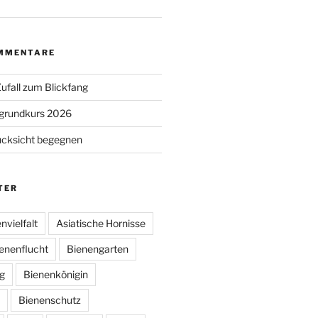
MMENTARE
ufall zum Blickfang
grundkurs 2026
ücksicht begegnen
TER
nvielfalt
Asiatische Hornisse
enenflucht
Bienengarten
g
Bienenkönigin
Bienenschutz