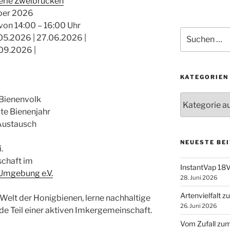
erie Zweibrücken
ber 2026
on 14:00 – 16:00 Uhr
Suchen
05.2026 | 27.06.2026 |
nach:
09.2026 |
KATEGORIEN
Kategorien
 Bienenvolk
te Bienenjahr
 Austausch
NEUESTE BE
.
schaft im
InstantVap 18V
Umgebung e.V.
28. Juni 2026
Artenvielfalt 
 Welt der Honigbienen, lerne nachhaltige
26. Juni 2026
e Teil einer aktiven Imkergemeinschaft.
Vom Zufall zum