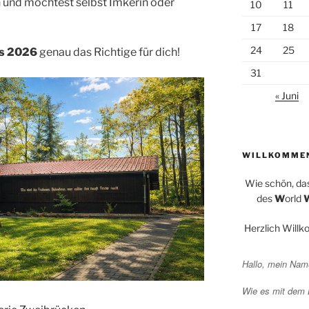
en und möchtest selbst Imkerin oder
10
11
17
18
24
25
s 2026
genau das Richtige für dich!
31
« Juni
WILLKOMME
Wie schön, da
des
W
orld
Herzlich Will
Hallo, mein Name
Wie es mit dem