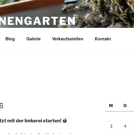
ENENGARTEN
ank Werner
Blog
Galerie
Verkaufsstellen
Kontakt
6
M
D
t mit der Imkerei starten! 🍯
3
4