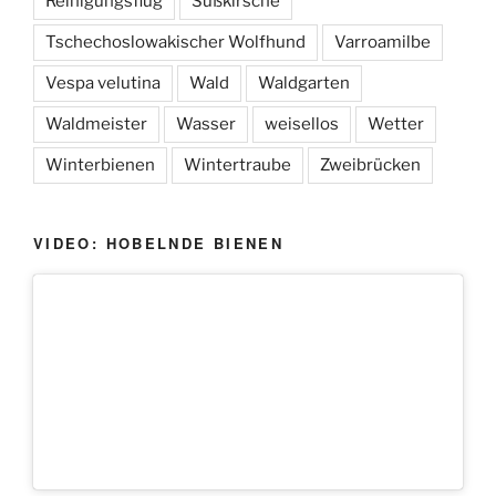
Reinigungsflug
Süßkirsche
Tschechoslowakischer Wolfhund
Varroamilbe
Vespa velutina
Wald
Waldgarten
Waldmeister
Wasser
weisellos
Wetter
Winterbienen
Wintertraube
Zweibrücken
VIDEO: HOBELNDE BIENEN