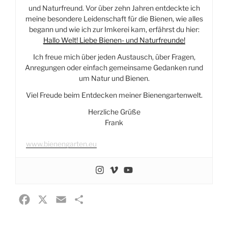
und Naturfreund. Vor über zehn Jahren entdeckte ich
meine besondere Leidenschaft für die Bienen, wie alles
begann und wie ich zur Imkerei kam, erfährst du hier:
Hallo Welt! Liebe Bienen- und Naturfreunde!
Ich freue mich über jeden Austausch, über Fragen,
Anregungen oder einfach gemeinsame Gedanken rund
um Natur und Bienen.
Viel Freude beim Entdecken meiner Bienengartenwelt.
Herzliche Grüße
Frank
www.bienengarten.eu
F
X
E
T
a
m
e
c
a
i