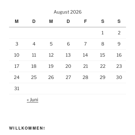
e
i
l
August 2026
b
l
e
M
D
M
D
F
S
S
o
n
1
2
o
k
3
4
5
6
7
8
9
10
11
12
13
14
15
16
17
18
19
20
21
22
23
24
25
26
27
28
29
30
31
« Juni
WILLKOMMEN!