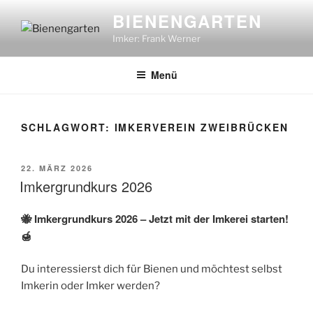
Zum
BIENENGARTEN
Inhalt
Imker: Frank Werner
springen
Menü
SCHLAGWORT:
IMKERVEREIN ZWEIBRÜCKEN
VERÖFFENTLICHT
22. MÄRZ 2026
AM
Imkergrundkurs 2026
🐝 Imkergrundkurs 2026 – Jetzt mit der Imkerei starten!
🍯
Du interessierst dich für Bienen und möchtest selbst
Imkerin oder Imker werden?